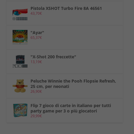
Pistola XSHOT Turbo Fire 8A 46561
43,70
€
"Ayar"
65,37
€
"X-Shot 200 freccette"
13,19
€
Peluche Winnie the Pooh Flopsie Refresh,
25 cm, per neonati
26,90
€
Flip 7 gioco di carte in italiano per tutti
party game per 3 o più giocatori
29,99
€