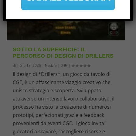
SOTTO LA SUPERFICIE: IL
PERCORSO DI DESIGN DI DRILLERS
di
|
Giu 13, 2026
|
Notizie
|
0
|
Il design di *Drillers*, un gioco da tavolo di
CGE, è un affascinante viaggio creativo che
unisce strategia e scoperta. Sviluppato
attraverso un intenso lavoro collaborativo, il
processo ha visto la creazione di numerosi
prototipi, perfezionati grazie a feedback
provenienti da eventi CGE. Il gioco invita i
giocatori a scavare, raccogliere risorse e