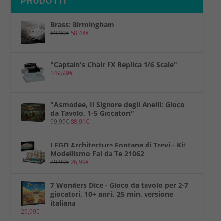
PRODOTTI
Brass: Birmingham
69,90
€
58,44
€
"Captain's Chair FX Replica 1/6 Scale"
149,99
€
"Asmodee, Il Signore degli Anelli: Gioco
da Tavolo, 1-5 Giocatori"
99,99
€
88,91
€
LEGO Architecture Fontana di Trevi - Kit
Modellismo Fai da Te 21062
29,99
€
26,99
€
7 Wonders Dice - Gioco da tavolo per 2-7
giocatori, 10+ anni, 25 min, versione
italiana
29,99
€