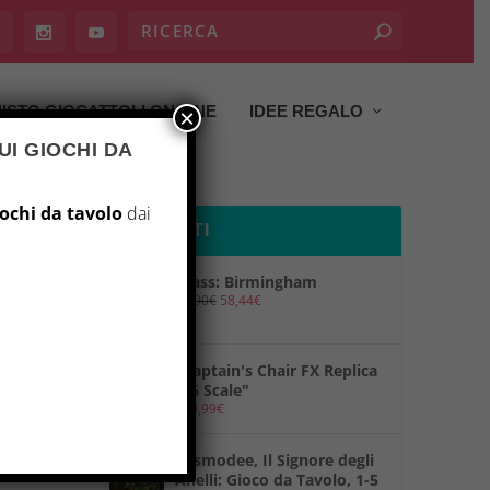
ISTO GIOCATTOLI ON LINE
IDEE REGALO
×
UI GIOCHI DA
iochi da tavolo
dai
PRODOTTI
Brass: Birmingham
69,90
€
58,44
€
"Captain's Chair FX Replica
1/6 Scale"
149,99
€
"Asmodee, Il Signore degli
Anelli: Gioco da Tavolo, 1-5