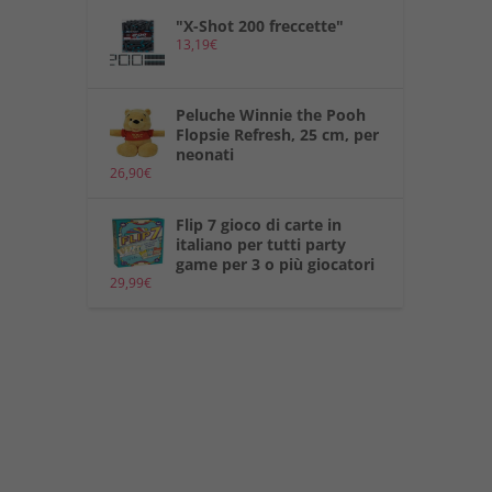
"X-Shot 200 freccette"
13,19
€
Peluche Winnie the Pooh
Flopsie Refresh, 25 cm, per
neonati
26,90
€
Flip 7 gioco di carte in
italiano per tutti party
game per 3 o più giocatori
29,99
€