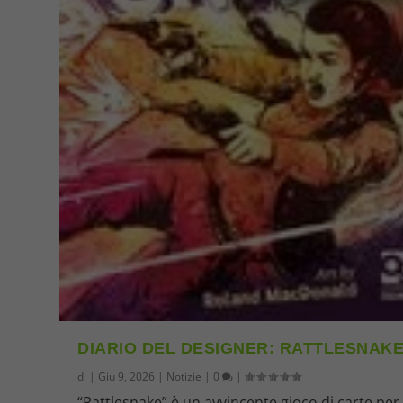
DIARIO DEL DESIGNER: RATTLESNAK
di
|
Giu 9, 2026
|
Notizie
|
0
|
“Rattlesnake” è un avvincente gioco di carte per