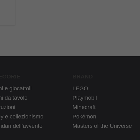
EGORIE
BRAND
i e giocattoli
LEGO
i da tavolo
Playmobil
uzioni
Minecraft
y e collezionismo
Pokémon
dari dell’avvento
Masters of the Universe