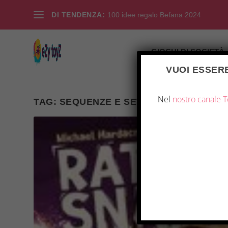
DI TENDENZA:
100 idee regalo Befana 2024
GIOCHI DI SOCIETÀ
VUOI ESSERE
Nel
nostro canale 
TAG:
SEQUENZE E SET