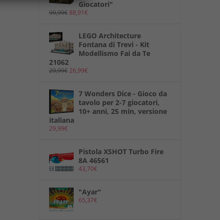
Giocatori"
99,99
€
88,91
€
LEGO Architecture
Fontana di Trevi - Kit
Modellismo Fai da Te
21062
29,99
€
26,99
€
7 Wonders Dice - Gioco da
tavolo per 2-7 giocatori,
10+ anni, 25 min, versione
italiana
29,99
€
Pistola XSHOT Turbo Fire
8A 46561
43,70
€
"Ayar"
65,37
€