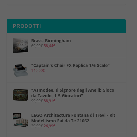
PRODOTTI
Brass: Birmingham
69,90
€
58,44
€
"Captain's Chair FX Replica 1/6 Scale"
149,99
€
"Asmodee, Il Signore degli Anelli: Gioco
da Tavolo, 1-5 Giocatori"
99,99
€
88,91
€
LEGO Architecture Fontana di Trevi - Kit
Modellismo Fai da Te 21062
29,99
€
26,99
€