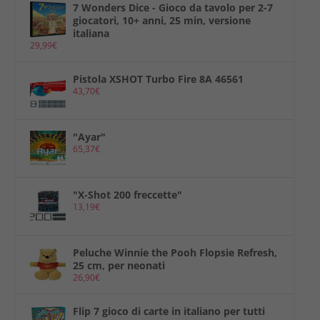
7 Wonders Dice - Gioco da tavolo per 2-7
giocatori, 10+ anni, 25 min, versione
italiana
29,99
€
Pistola XSHOT Turbo Fire 8A 46561
43,70
€
"Ayar"
65,37
€
"X-Shot 200 freccette"
13,19
€
Peluche Winnie the Pooh Flopsie Refresh,
25 cm, per neonati
26,90
€
Flip 7 gioco di carte in italiano per tutti