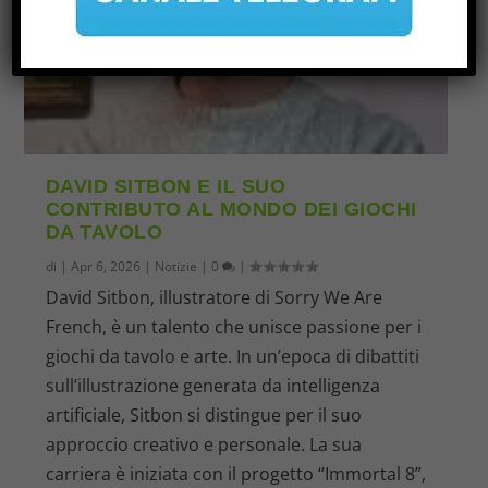
DAVID SITBON E IL SUO
CONTRIBUTO AL MONDO DEI GIOCHI
DA TAVOLO
di
|
Apr 6, 2026
|
Notizie
|
0
|
David Sitbon, illustratore di Sorry We Are
French, è un talento che unisce passione per i
giochi da tavolo e arte. In un’epoca di dibattiti
sull’illustrazione generata da intelligenza
artificiale, Sitbon si distingue per il suo
approccio creativo e personale. La sua
carriera è iniziata con il progetto “Immortal 8”,