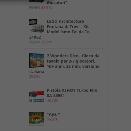
Giocatori"
99,99
€
88,91
€
LEGO Architecture
Fontana di Trevi - Kit
Modellismo Fai da Te
21062
29,99
€
26,99
€
7 Wonders Dice - Gioco da
tavolo per 2-7 giocatori,
10+ anni, 25 min, versione
italiana
29,99
€
Pistola XSHOT Turbo Fire
8A 46561
43,70
€
"Ayar"
65,37
€