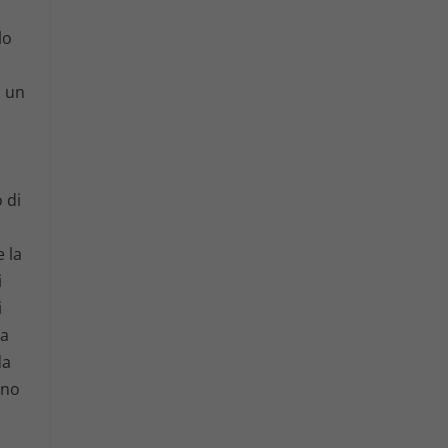
lo
n un
 di
e la
i
i
 a
da
nno