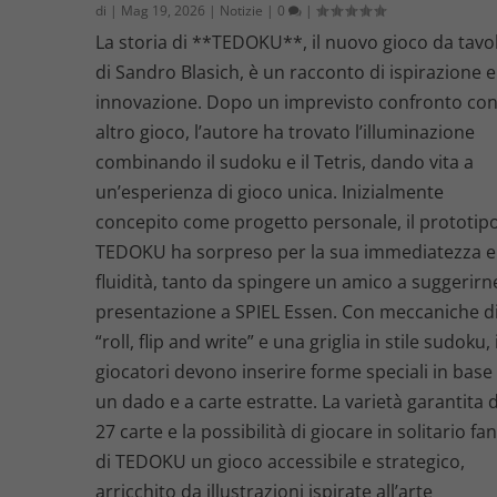
di
|
Mag 19, 2026
|
Notizie
|
0
|
La storia di **TEDOKU**, il nuovo gioco da tavo
di Sandro Blasich, è un racconto di ispirazione e
innovazione. Dopo un imprevisto confronto co
altro gioco, l’autore ha trovato l’illuminazione
combinando il sudoku e il Tetris, dando vita a
un’esperienza di gioco unica. Inizialmente
concepito come progetto personale, il prototipo
TEDOKU ha sorpreso per la sua immediatezza e
fluidità, tanto da spingere un amico a suggerirn
presentazione a SPIEL Essen. Con meccaniche d
“roll, flip and write” e una griglia in stile sudoku, 
giocatori devono inserire forme speciali in base
un dado e a carte estratte. La varietà garantita 
27 carte e la possibilità di giocare in solitario fa
di TEDOKU un gioco accessibile e strategico,
arricchito da illustrazioni ispirate all’arte