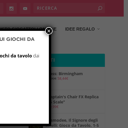
ISTO GIOCATTOLI ON LINE
IDEE REGALO
×
UI GIOCHI DA
iochi da tavolo
dai
PRODOTTI
Brass: Birmingham
69,90
€
58,44
€
"Captain's Chair FX Replica
1/6 Scale"
149,99
€
"Asmodee, Il Signore degli
Anelli: Gioco da Tavolo, 1-5