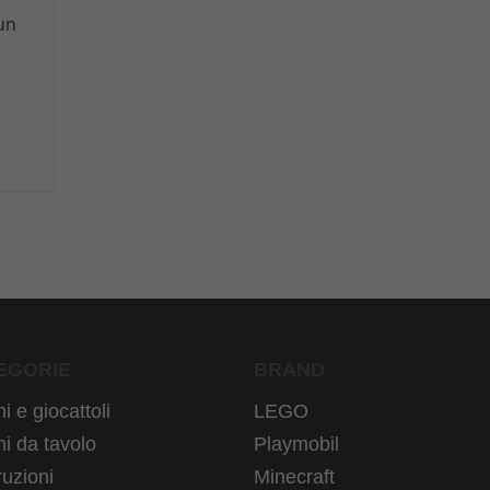
 un
EGORIE
BRAND
i e giocattoli
LEGO
i da tavolo
Playmobil
uzioni
Minecraft