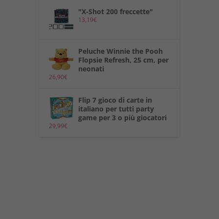
"X-Shot 200 freccette"
13,19
€
Peluche Winnie the Pooh
Flopsie Refresh, 25 cm, per
neonati
26,90
€
Flip 7 gioco di carte in
italiano per tutti party
game per 3 o più giocatori
29,99
€