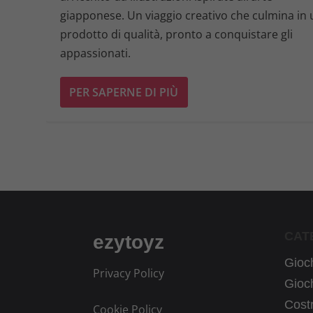
giapponese. Un viaggio creativo che culmina in
prodotto di qualità, pronto a conquistare gli
appassionati.
PER SAPERNE DI PIÙ
CAT
ezytoyz
Gioch
Privacy Policy
Gioch
Costr
Cookie Policy