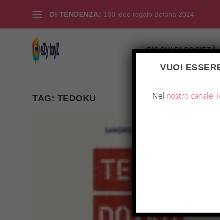
DI TENDENZA:
100 idee regalo Befana 2024
GIOCHI DI SOCIETÀ
VUOI ESSERE
Nel
nostro canale 
TAG:
TEDOKU