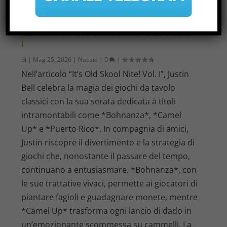
SERATA DI GIOCHI DA TAVOLO: VOL.
I
di
|
Mag 25, 2026
|
Notizie
|
0
|
Nell’articolo “It’s Old Skool Nite! Vol. I”, Justin
Bell celebra la magia dei giochi da tavolo
classici con la sua serata dedicata a titoli
intramontabili come *Bohnanza*, *Camel
Up* e *Puerto Rico*. In compagnia di amici,
Justin riscopre il divertimento e la strategia di
giochi che, nonostante il passare del tempo,
continuano a entusiasmare. *Bohnanza*, con
le sue trattative vivaci, permette ai giocatori di
piantare fagioli e guadagnare monete, mentre
*Camel Up* trasforma ogni lancio di dado in
un’emozionante scommessa su cammelli. La