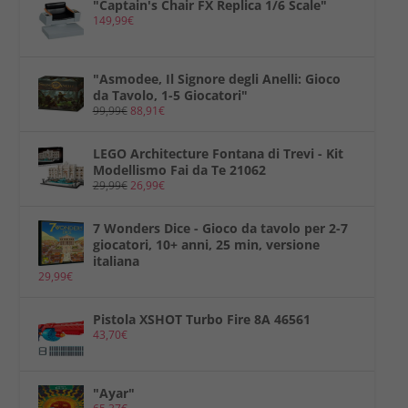
"Captain's Chair FX Replica 1/6 Scale"
149,99
€
"Asmodee, Il Signore degli Anelli: Gioco
da Tavolo, 1-5 Giocatori"
99,99
€
88,91
€
LEGO Architecture Fontana di Trevi - Kit
Modellismo Fai da Te 21062
29,99
€
26,99
€
7 Wonders Dice - Gioco da tavolo per 2-7
giocatori, 10+ anni, 25 min, versione
italiana
29,99
€
Pistola XSHOT Turbo Fire 8A 46561
43,70
€
"Ayar"