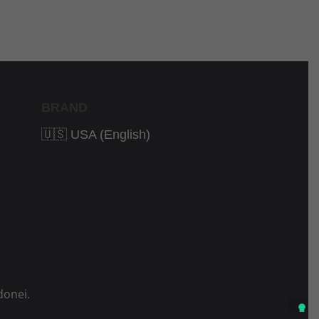
BRAND
🇺🇸 USA (English)
donei.