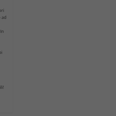
ori
o ad
 In
pi
li!