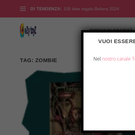
DI TENDENZA:
100 idee regalo Befana 2024
GIOCHI DI SOCIETÀ
VUOI ESSERE
Nel
nostro canale 
TAG:
ZOMBIE