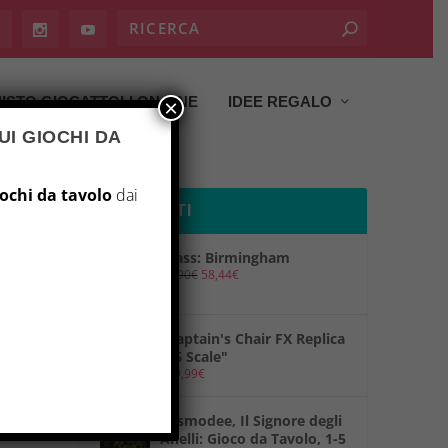
ISTO GIOCATTOLI ON LINE
IDEE REGALO
×
UI GIOCHI DA
iochi da tavolo
dai
PRODOTTI
Brass: Birmingham
69,90
€
58,44
€
"Captain's Chair FX Replica
1/6 Scale"
149,99
€
"Asmodee, Il Signore degli
Anelli: Gioco da Tavolo, 1-5