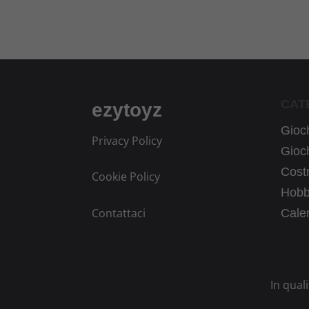
CAT
ezytoyz
Gioch
Privacy Policy
Gioch
Costr
Cookie Policy
Hobb
Contattaci
Calen
In qual