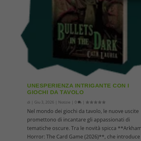
UNESPERIENZA INTRIGANTE CON I
GIOCHI DA TAVOLO
di
|
Giu 3, 2026
|
Notizie
|
0
|
Nel mondo dei giochi da tavolo, le nuove uscite
promettono di incantare gli appassionati di
tematiche oscure. Tra le novità spicca **Arkha
Horror: The Card Game (2026)**, che introduce