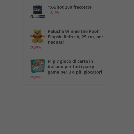
"X-Shot 200 freccette"
13,19
€
Peluche Winnie the Pooh
Flopsie Refresh, 25 cm, per
neonati
26,90
€
Flip 7 gioco di carte in
italiano per tutti party
game per 3 o più giocatori
29,99
€