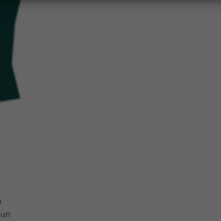
m
 un