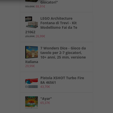
Giocatori"
99,99
€
88,91
€
LEGO Architecture
Fontana di Trevi - Kit
Modellismo Fai da Te
21062
29,99
€
26,99
€
7 Wonders Dice - Gioco da
tavolo per 2-7 giocatori,
10+ anni, 25 min, versione
italiana
29,99
€
Pistola XSHOT Turbo Fire
8A 46561
43,70
€
"Ayar"
65,37
€