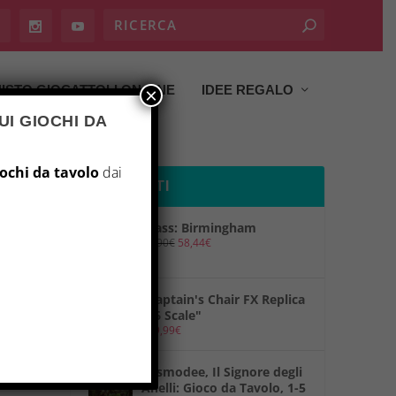
ISTO GIOCATTOLI ON LINE
IDEE REGALO
×
UI GIOCHI DA
iochi da tavolo
dai
PRODOTTI
Brass: Birmingham
69,90
€
58,44
€
"Captain's Chair FX Replica
1/6 Scale"
149,99
€
"Asmodee, Il Signore degli
Anelli: Gioco da Tavolo, 1-5