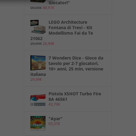
Giocatori"
99,99
€
88,91
€
LEGO Architecture
Fontana di Trevi - Kit
Modellismo Fai da Te
21062
29,99
€
26,99
€
7 Wonders Dice - Gioco da
tavolo per 2-7 giocatori,
10+ anni, 25 min, versione
italiana
29,99
€
Pistola XSHOT Turbo Fire
8A 46561
43,70
€
"Ayar"
65,37
€