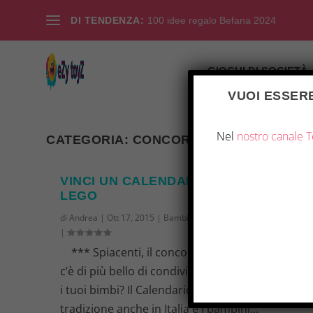
DI TENDENZA:
100 idee regalo Befana 2024
GIOCHI DI SOCIETÀ
VUOI ESSERE
Nel
nostro canale 
CATEGORIA:
CONCORSI
VINCI UN CALENDARIO DELL’AVVENT
LEGO
di
Andrea
|
Ott 17, 2015
|
Bambini
,
Concorsi
,
Giocattoli
,
Natale
|
*** Spiacenti, il concorso è terminato *** Co
c’è di più bello di condividere l’attesa del Natale
i tuoi bimbi? Il Calendario dell’Avvento è ormai 
tradizione anche in Italia e i bambini...