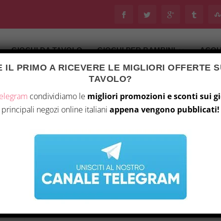
GIOCHI DA TAVOLO
GIOCHI PER BAMBINI
ACQU
 IL PRIMO A RICEVERE LE MIGLIORI OFFERTE S
TAVOLO?
Telegram
condividiamo le
migliori promozioni e sconti sui g
principali negozi online italiani
appena vengono pubblicati!
O
|
0
sa
 con
una