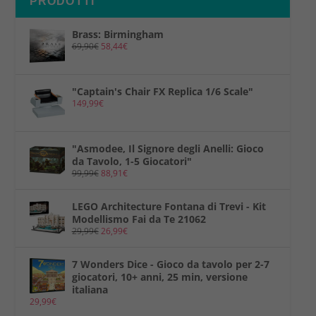
PRODOTTI
Brass: Birmingham
69,90
€
58,44
€
"Captain's Chair FX Replica 1/6 Scale"
149,99
€
"Asmodee, Il Signore degli Anelli: Gioco
da Tavolo, 1-5 Giocatori"
99,99
€
88,91
€
LEGO Architecture Fontana di Trevi - Kit
Modellismo Fai da Te 21062
29,99
€
26,99
€
7 Wonders Dice - Gioco da tavolo per 2-7
giocatori, 10+ anni, 25 min, versione
italiana
29,99
€