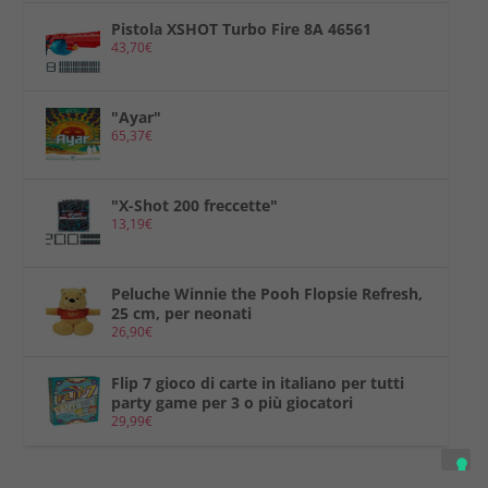
Pistola XSHOT Turbo Fire 8A 46561
43,70
€
"Ayar"
65,37
€
"X-Shot 200 freccette"
13,19
€
Peluche Winnie the Pooh Flopsie Refresh,
25 cm, per neonati
26,90
€
Flip 7 gioco di carte in italiano per tutti
party game per 3 o più giocatori
29,99
€