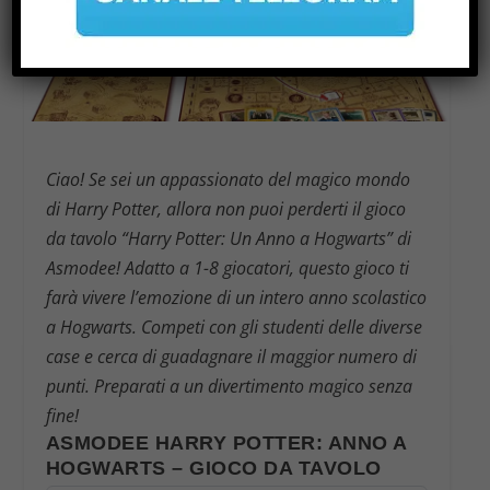
Ciao! Se sei un appassionato del magico mondo
di Harry Potter, allora non puoi perderti il gioco
da tavolo “Harry Potter: Un Anno a Hogwarts” di
Asmodee! Adatto a 1-8 giocatori, questo gioco ti
farà vivere l’emozione di un intero anno scolastico
a Hogwarts. Competi con gli studenti delle diverse
case e cerca di guadagnare il maggior numero di
punti. Preparati a un divertimento magico senza
fine!
ASMODEE HARRY POTTER: ANNO A
HOGWARTS – GIOCO DA TAVOLO