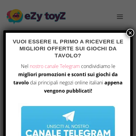
×
VUOI ESSERE IL PRIMO A RICEVERE LE
MIGLIORI OFFERTE SUI GIOCHI DA
TAVOLO?
GIOCO DA TAVOLO HARRY POTTER:
Nel
nostro canale Telegram
condividiamo le
ANNO A HOGWARTS –
migliori promozioni e sconti sui giochi da
DIVERTIMENTO MAGICO!
tavolo
dai principali negozi online italiani
appena
Inserito da
Andrea
|
Nov 10, 2023
|
Giocattoli
vengono pubblicati!
|
0
|