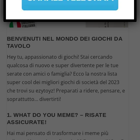
BENVENUTI NEL MONDO DEI GIOCHI DA
TAVOLO
Hey tu, appassionato di giochi! Stai cercando
qualcosa di nuovo e super divertente per le tue
serate con amici o famiglia? Ecco la nostra lista
super cool dei migliori giochi di società del 2023
che trovi su ezytoyz! Preparati a ridere, pensare, e
soprattutto… divertirti!
1. WHAT DO YOU MEME? – RISATE
ASSICURATE!
Hai mai pensato di trasformare i meme più