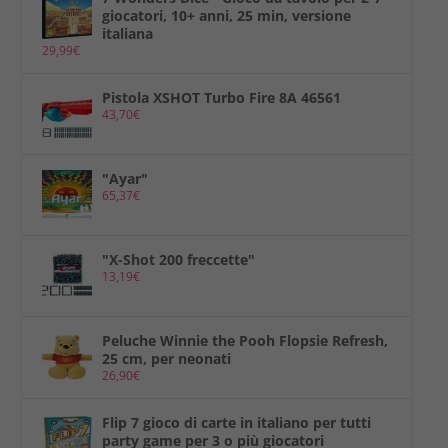
giocatori, 10+ anni, 25 min, versione
italiana
29,99
€
Pistola XSHOT Turbo Fire 8A 46561
43,70
€
"Ayar"
65,37
€
"X-Shot 200 freccette"
13,19
€
Peluche Winnie the Pooh Flopsie Refresh,
25 cm, per neonati
26,90
€
Flip 7 gioco di carte in italiano per tutti
party game per 3 o più giocatori