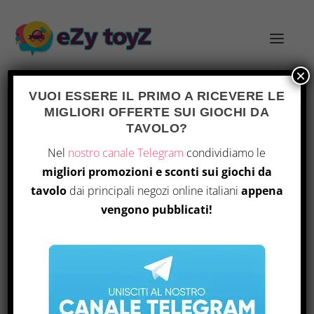
×
VUOI ESSERE IL PRIMO A RICEVERE LE
MIGLIORI OFFERTE SUI GIOCHI DA
TAVOLO?
I MIGLIORI GIOCHI DI SOCIETÀ
Nel
nostro canale Telegram
condividiamo le
DIVERTENTI DEL 2023
migliori promozioni e sconti sui giochi da
Inserito da
Andrea
|
Nov 14, 2023
|
Giochi da
tavolo
dai principali negozi online italiani
appena
tavolo
|
0
|
vengono pubblicati!