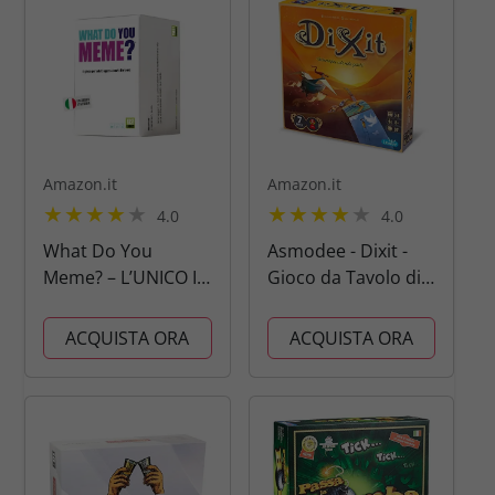
Società, Per Regali...
Amazon.it
Amazon.it
4.0
4.0
What Do You
Asmodee - Dixit -
Meme? – L’UNICO IN
Gioco da Tavolo di
ITALIANO 18+
Immaginazione e
Fantasia, 3-8
ACQUISTA ORA
ACQUISTA ORA
Giocatori, 8+ Anni,
Edizione in Italiano