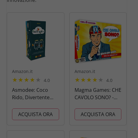
innovazione.
Amazon.it
Amazon.it
4.0
4.0
Asmodee: Coco
Magma Games: CHE
Rido, Divertente
CAVOLO SONO? -
Gioco da Tavolo per
Giochi da Tavolo in
Adulti, Black
Scatola per Adulti e
ACQUISTA ORA
ACQUISTA ORA
Humor, 3-10
Ragazzi, Indovinare
Giocatori, 18+ Anni,
le Carte in Testa,
Edizione in Italiano
Gioco da Tavola di