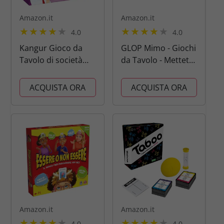
Amazon.it
Amazon.it
4.0
4.0
Kangur Gioco da
GLOP Mimo - Giochi
Tavolo di società
da Tavolo - Mettete
per Bambini,
alla Prova le Vostre
Conosci la Tua
Abilità di Mimo -
ACQUISTA ORA
ACQUISTA ORA
Famiglia, Bambini
Divertente Gioco
Contro Genitori 6
per Adulti e
Anni+
Famiglie - Bambini
Sopra i 8 anni - Da 2
a 6 squadre
Amazon.it
Amazon.it
4.0
4.0