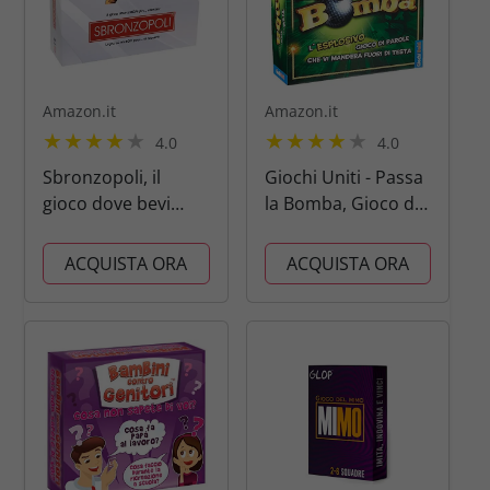
Amazon.it
Amazon.it
4.0
4.0
Sbronzopoli, il
Giochi Uniti - Passa
gioco dove bevi
la Bomba, Gioco da
per... Ricordare, per
Tavolo, 12+ Anni, 2+
6 giocatori
Giocatori, Edizione
ACQUISTA ORA
ACQUISTA ORA
Italiana, GU034/2