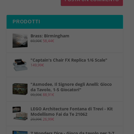
PRODOTTI
Brass: Birmingham
69,90
€
58,44
€
"Captain's Chair FX Replica 1/6 Scale"
149,99
€
"Asmodee, Il Signore degli Anelli: Gioco
da Tavolo, 1-5 Giocatori"
99,99
€
88,91
€
LEGO Architecture Fontana di Trevi - Kit
Modellismo Fai da Te 21062
29,99
€
26,99
€
7 Wonders Dice - Gioco da tavolo per 2-7