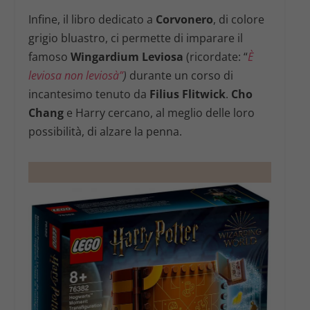
Infine, il libro dedicato a
Corvonero
, di colore
grigio bluastro, ci permette di imparare il
famoso
Wingardium Leviosa
(ricordate: “
È
leviosa non leviosà”
)
durante un corso di
incantesimo tenuto da
Filius Flitwick
.
Cho
Chang
e Harry cercano, al meglio delle loro
possibilità, di alzare la penna.