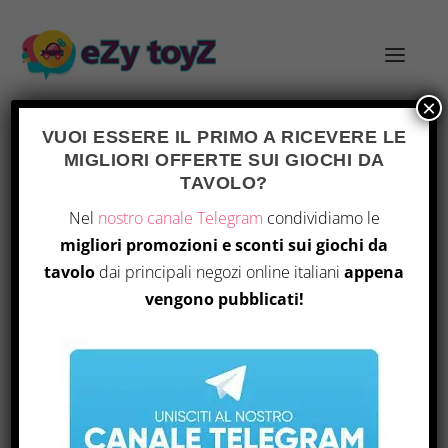
×
VUOI ESSERE IL PRIMO A RICEVERE LE
MIGLIORI OFFERTE SUI GIOCHI DA
TAVOLO?
LEGO HARRY POTTER “HOGWARTS
Nel
nostro canale Telegram
condividiamo le
MOMENTS” I NUOVI LIBRI DI MAGIA
migliori promozioni e sconti sui giochi da
DA COSTRUIRE
tavolo
dai principali negozi online italiani
appena
Inserito da
Andrea
|
Nov 24, 2020
|
Giocattoli
,
vengono pubblicati!
Idee regalo
|
0
|