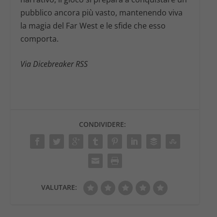
pubblico ancora più vasto, mantenendo viva
la magia del Far West e le sfide che esso
comporta.
Via Dicebreaker RSS
CONDIVIDERE:
VALUTARE: