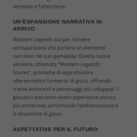
tensione e l’attenzione.
UN’ESPANSIONE NARRATIVA IN
ARRIVO
Western Legends sta per ricevere
un’espansione che porterà un elemento
narrativo nel suo gameplay. Questa nuova
versione, chiamata “Western Legends:
Stories”, promette di approfondire
ulteriormente l’universo di gioco, offrendo
trame avvincenti e personaggi più sviluppati. I
giocatori potranno vivere esperienze ancora
più immersive, arricchendo l’ambientazione e
le dinamiche di gioco.
ASPETTATIVE PER IL FUTURO