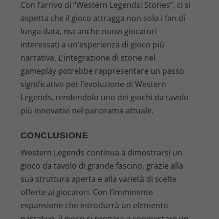
Con l’arrivo di “Western Legends: Stories”, ci si
aspetta che il gioco attragga non solo i fan di
lunga data, ma anche nuovi giocatori
interessati a un’esperienza di gioco più
narrativa. L’integrazione di storie nel
gameplay potrebbe rappresentare un passo
significativo per l’evoluzione di Western
Legends, rendendolo uno dei giochi da tavolo
più innovativi nel panorama attuale.
CONCLUSIONE
Western Legends continua a dimostrarsi un
gioco da tavolo di grande fascino, grazie alla
sua struttura aperta e alla varietà di scelte
offerte ai giocatori. Con l’imminente
espansione che introdurrà un elemento
narrativo, il gioco si prepara a conquistare un