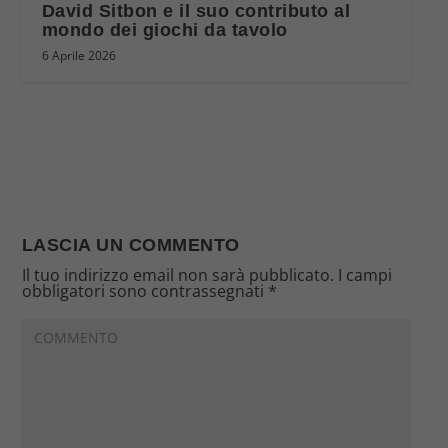
David Sitbon e il suo contributo al
mondo dei giochi da tavolo
6 Aprile 2026
LASCIA UN COMMENTO
Il tuo indirizzo email non sarà pubblicato.
I campi
obbligatori sono contrassegnati
*