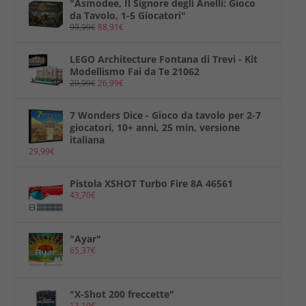
"Asmodee, Il Signore degli Anelli: Gioco
da Tavolo, 1-5 Giocatori"
99,99
€
88,91
€
LEGO Architecture Fontana di Trevi - Kit
Modellismo Fai da Te 21062
29,99
€
26,99
€
7 Wonders Dice - Gioco da tavolo per 2-7
giocatori, 10+ anni, 25 min, versione
italiana
29,99
€
Pistola XSHOT Turbo Fire 8A 46561
43,70
€
"Ayar"
65,37
€
"X-Shot 200 freccette"
13,19
€