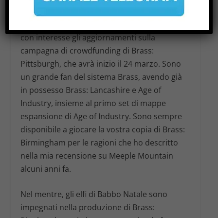
Un numero impressionante di 60.000
appassionati di giochi da tavolo sta seguendo
con interesse gli aggiornamenti sulla
campagna di crowdfunding di
Brass:
Pittsburgh
, che avrà inizio il 24 marzo. Sono
un grande fan del sistema
Brass
, avendo già
in possesso
Brass: Lancashire
e
Age of
Industry
, insieme al primo set di mappe
espansione di
Age of Industry
. Sono sempre
disponibile a giocare la vostra copia di
Brass:
Birmingham
per le ragioni che ho descritto
nella mia recensione su Meeple Mountain
alcuni anni fa.
Nel mentre, gli elfi di Babbo Natale sono
impegnati nella produzione di
Brass: