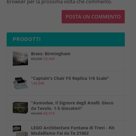
browser per la prossima volta che commento.
PRODOTTI
Brass: Birmingham
69,90
€
58,44
€
"Captain's Chair FX Replica 1/6 Scale"
149,99
€
"Asmodee, Il Signore degli Anelli: Gioco
da Tavolo, 1-5 Giocatori"
99,99
€
88,91
€
LEGO Architecture Fontana di Trevi - Kit
Modellismo Fai da Te 21062