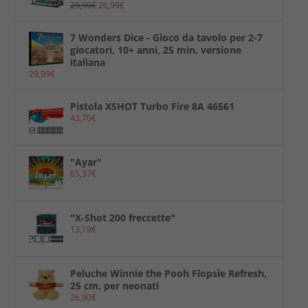
29,99
€
26,99
€
7 Wonders Dice - Gioco da tavolo per 2-7
giocatori, 10+ anni, 25 min, versione
italiana
29,99
€
Pistola XSHOT Turbo Fire 8A 46561
43,70
€
"Ayar"
65,37
€
"X-Shot 200 freccette"
13,19
€
Peluche Winnie the Pooh Flopsie Refresh,
25 cm, per neonati
26,90
€