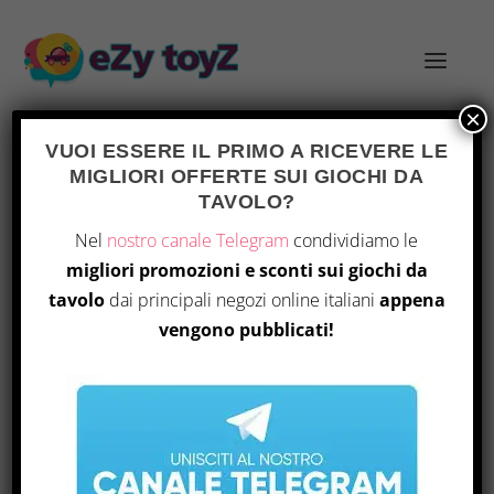
×
VUOI ESSERE IL PRIMO A RICEVERE LE
MIGLIORI OFFERTE SUI GIOCHI DA
TAVOLO?
ACCENDERE LA BASE NEL GIOCO DA
Nel
nostro canale Telegram
condividiamo le
TAVOLO
migliori promozioni e sconti sui giochi da
Inserito da
|
Mar 23, 2026
|
Notizie
|
0
|
tavolo
dai principali negozi online italiani
appena
vengono pubblicati!
FIRING UP THE BASE (GAME)
di Justin Bell