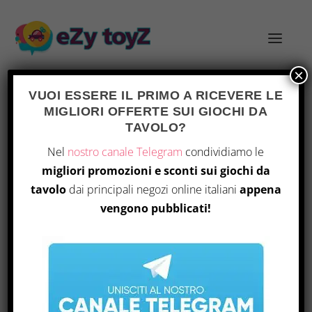
×
VUOI ESSERE IL PRIMO A RICEVERE LE
MIGLIORI OFFERTE SUI GIOCHI DA
TAVOLO?
DIARIO DEL DESIGNER:
Nel
nostro canale Telegram
condividiamo le
AMPLIAMENTO DI LANDS OF GALZYR
migliori promozioni e sconti sui giochi da
Inserito da
|
Mar 19, 2026
|
Notizie
|
0
|
tavolo
dai principali negozi online italiani
appena
vengono pubblicati!