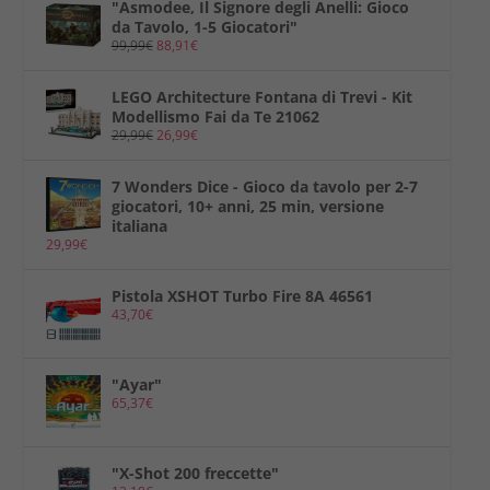
"Asmodee, Il Signore degli Anelli: Gioco
da Tavolo, 1-5 Giocatori"
99,99
€
88,91
€
LEGO Architecture Fontana di Trevi - Kit
Modellismo Fai da Te 21062
29,99
€
26,99
€
7 Wonders Dice - Gioco da tavolo per 2-7
giocatori, 10+ anni, 25 min, versione
italiana
29,99
€
Pistola XSHOT Turbo Fire 8A 46561
43,70
€
"Ayar"
65,37
€
"X-Shot 200 freccette"