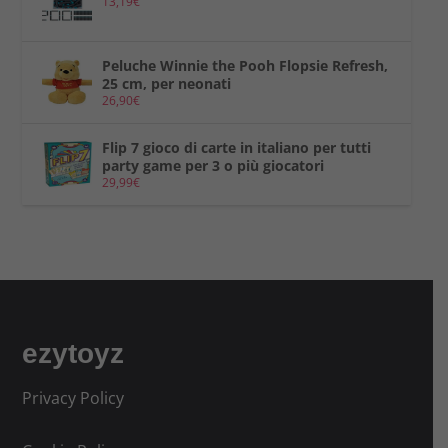
13,19
€
Peluche Winnie the Pooh Flopsie Refresh,
25 cm, per neonati
26,90
€
Flip 7 gioco di carte in italiano per tutti
party game per 3 o più giocatori
29,99
€
ezytoyz
Privacy Policy