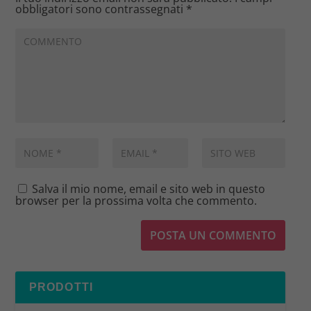
obbligatori sono contrassegnati
*
Salva il mio nome, email e sito web in questo
browser per la prossima volta che commento.
PRODOTTI