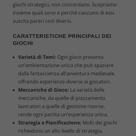
giochi strategici, non concordano. Scopriamo
insieme quali sono e perché ciascuno di essi
suscita pareri così diversi.
CARATTERISTICHE PRINCIPALI DEI
GIOCHI
Varietà di Temi:
Ogni gioco presenta
un’ambientazione unica che può spaziare
dalla fantascienza all’avventura medievale,
offrendo esperienze diverse ai giocatori.
Meccaniche di Gioco:
La varietà delle
meccaniche, da quelle di piazzamento
lavoratori a quelle di gestione risorse,
rende ogni partita un’esperienza unica.
Strategia e Pianificazione:
Molti dei giochi
richiedono un alto livello di strategia,