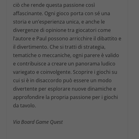
ciò che rende questa passione così
affascinante. Ogni gioco porta con sé una
storia e un’esperienza unica, e anche le
divergenze di opinione tra giocatori come
l’autore e Paul possono arricchire il dibattito e
il divertimento. Che si tratti di strategia,
tematiche o meccaniche, ogni parere è valido
e contribuisce a creare un panorama ludico
variegato e coinvolgente. Scoprire i giochi su
cui si è in disaccordo può essere un modo
divertente per esplorare nuove dinamiche e
approfondire la propria passione per i giochi
da tavolo.
Via Board Game Quest