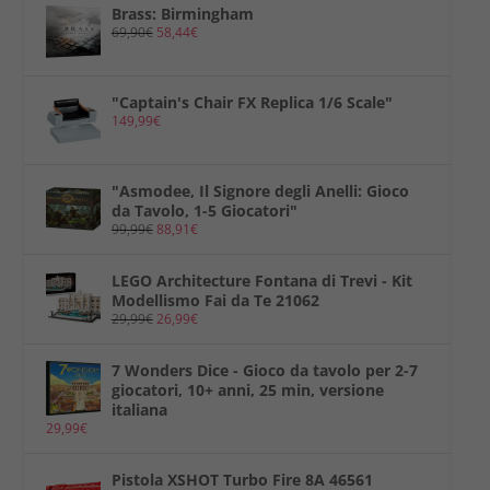
Brass: Birmingham
69,90
€
58,44
€
"Captain's Chair FX Replica 1/6 Scale"
149,99
€
"Asmodee, Il Signore degli Anelli: Gioco
da Tavolo, 1-5 Giocatori"
99,99
€
88,91
€
LEGO Architecture Fontana di Trevi - Kit
Modellismo Fai da Te 21062
29,99
€
26,99
€
7 Wonders Dice - Gioco da tavolo per 2-7
giocatori, 10+ anni, 25 min, versione
italiana
29,99
€
Pistola XSHOT Turbo Fire 8A 46561