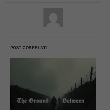
POST CORRELATI