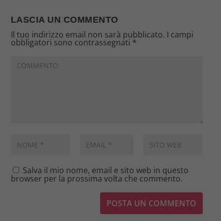
LASCIA UN COMMENTO
Il tuo indirizzo email non sarà pubblicato.
I campi
obbligatori sono contrassegnati
*
Salva il mio nome, email e sito web in questo
browser per la prossima volta che commento.