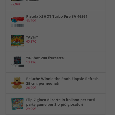
29,99
€
Pistola XSHOT Turbo Fire 8A 46561
43,70
€
"Ayar"
65,37
€
"X-Shot 200 freccette"
13,19
€
Peluche Winnie the Pooh Flopsie Refresh,
25 cm, per neonati
26,90
€
Flip 7 gioco di carte in italiano per tutti
party game per 3 o più giocatori
29,99
€