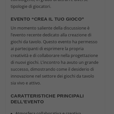
tipologie di giocatori.
EVENTO “CREA IL TUO GIOCO”
Un momento saliente della discussione è
l’evento recente dedicato alla creazione di
giochi da tavolo. Questo evento ha permesso
ai partecipanti di esprimere la propria
creatività e di collaborare nella progettazione
di nuovi giochi. L’incontro ha avuto un grande
successo, dimostrando come il desiderio di
innovazione nel settore dei giochi da tavolo
sia vivo e attivo.
CARATTERISTICHE PRINCIPALI
DELL’EVENTO
Atmosfera collaborativa e creativa