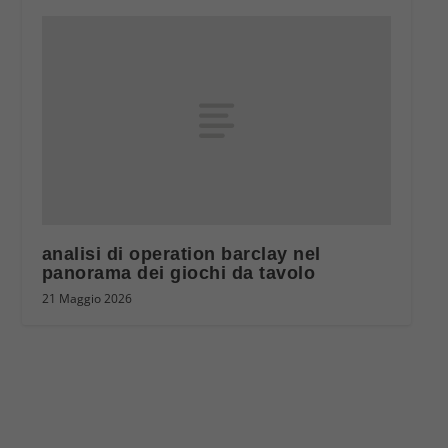
analisi di operation barclay nel
panorama dei giochi da tavolo
21 Maggio 2026