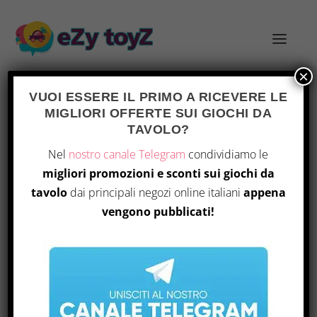
×
VUOI ESSERE IL PRIMO A RICEVERE LE
MIGLIORI OFFERTE SUI GIOCHI DA
TAVOLO?
OBG 566: CREA IL TUO GIOCO DA
Nel
nostro canale Telegram
condividiamo le
TAVOLO
migliori promozioni e sconti sui giochi da
Inserito da
|
Mar 17, 2026
|
Notizie
|
0
|
tavolo
dai principali negozi online italiani
appena
vengono pubblicati!