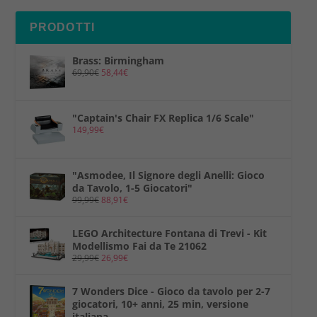
PRODOTTI
Brass: Birmingham
69,90
€
58,44
€
"Captain's Chair FX Replica 1/6 Scale"
149,99
€
"Asmodee, Il Signore degli Anelli: Gioco
da Tavolo, 1-5 Giocatori"
99,99
€
88,91
€
LEGO Architecture Fontana di Trevi - Kit
Modellismo Fai da Te 21062
29,99
€
26,99
€
7 Wonders Dice - Gioco da tavolo per 2-7
giocatori, 10+ anni, 25 min, versione
italiana