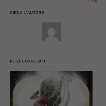
CIRCA L'AUTORE
POST CORRELATI