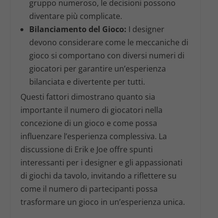
gruppo numeroso, le decisioni possono
diventare più complicate.
Bilanciamento del Gioco:
I designer
devono considerare come le meccaniche di
gioco si comportano con diversi numeri di
giocatori per garantire un’esperienza
bilanciata e divertente per tutti.
Questi fattori dimostrano quanto sia
importante il numero di giocatori nella
concezione di un gioco e come possa
influenzare l’esperienza complessiva. La
discussione di Erik e Joe offre spunti
interessanti per i designer e gli appassionati
di giochi da tavolo, invitando a riflettere su
come il numero di partecipanti possa
trasformare un gioco in un’esperienza unica.