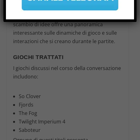
riguardo ai giochi e ad altre esperienze
ludiche condivise recentemente. Questo
scambio di idee offre una panoramica
interessante sulle dinamiche di gioco e sulle
interazioni che si creano durante le partite.
GIOCHI TRATTATI
I giochi discussi nel corso della conversazione
includono:
So Clover
Fjords
The Fog
Twilight Imperium 4
Saboteur