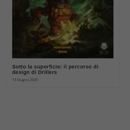
Sotto la superficie: il percorso di
design di Drillers
13 Giugno 2026