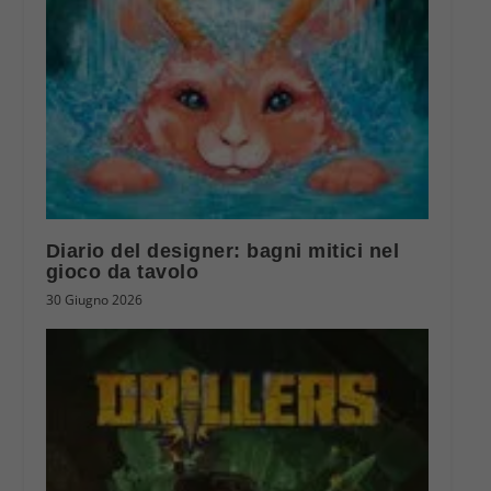
Diario del designer: bagni mitici nel
gioco da tavolo
30 Giugno 2026