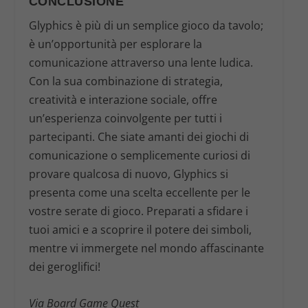
CONCLUSIONE
Glyphics è più di un semplice gioco da tavolo;
è un’opportunità per esplorare la
comunicazione attraverso una lente ludica.
Con la sua combinazione di strategia,
creatività e interazione sociale, offre
un’esperienza coinvolgente per tutti i
partecipanti. Che siate amanti dei giochi di
comunicazione o semplicemente curiosi di
provare qualcosa di nuovo, Glyphics si
presenta come una scelta eccellente per le
vostre serate di gioco. Preparati a sfidare i
tuoi amici e a scoprire il potere dei simboli,
mentre vi immergete nel mondo affascinante
dei geroglifici!
Via Board Game Quest