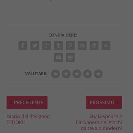
CONDIVIDERE:
VALUTARE:
PRECEDENTE
PROSSIMO
Diario del designer:
Shakespeare e
TEDOKU
Barbanera nei giochi
da tavolo moderni