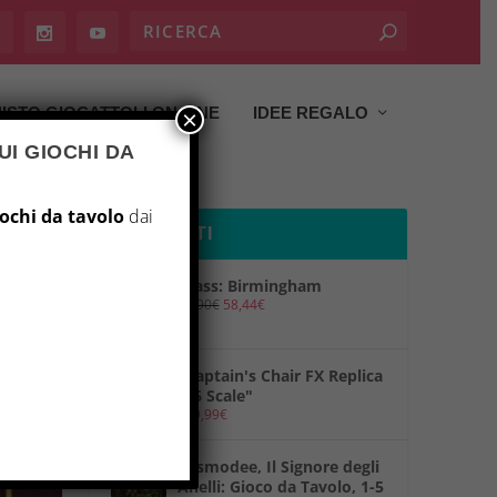
ISTO GIOCATTOLI ON LINE
IDEE REGALO
×
UI GIOCHI DA
iochi da tavolo
dai
PRODOTTI
Brass: Birmingham
69,90
€
58,44
€
"Captain's Chair FX Replica
1/6 Scale"
149,99
€
"Asmodee, Il Signore degli
Anelli: Gioco da Tavolo, 1-5