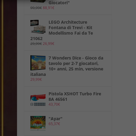
Giocatori"
99,99
€
88,91
€
LEGO Architecture
Fontana di Trevi - Kit
Modellismo Fai da Te
21062
29,99
€
26,99
€
7 Wonders Dice - Gioco da
tavolo per 2-7 giocatori,
10+ anni, 25 min, versione
italiana
29,99
€
Pistola XSHOT Turbo Fire
8A 46561
43,70
€
"Ayar"
65,37
€