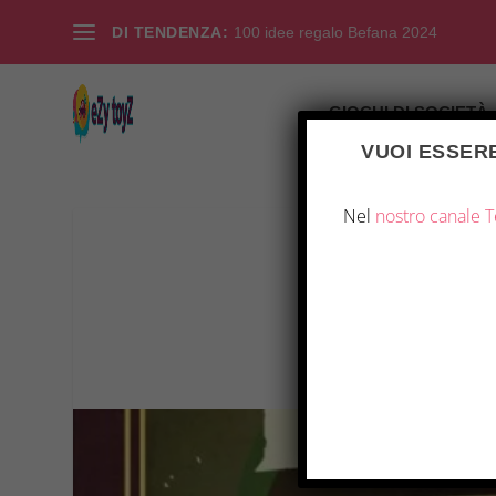
DI TENDENZA:
100 idee regalo Befana 2024
GIOCHI DI SOCIETÀ
VUOI ESSERE
Nel
nostro canale 
RECENS
Inserito da
|
Mar 