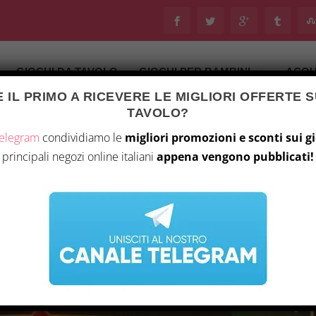
GIOCHI DA TAVOLO
GIOCHI PER BAMBINI
ACQU
 IL PRIMO A RICEVERE LE MIGLIORI OFFERTE S
TAVOLO?
Telegram
condividiamo le
migliori promozioni e sconti sui g
principali negozi online italiani
appena vengono pubblicati!
IONE DI MINI ROGUE
24, 2026
|
Notizie
|
0
|