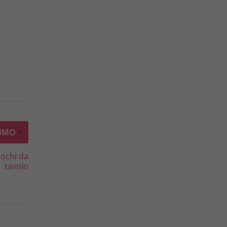
IMO
iochi da
tavolo