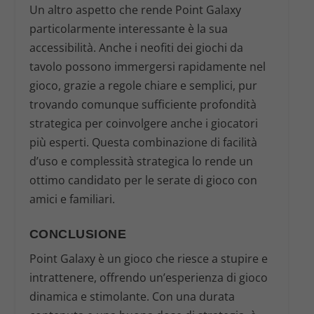
Un altro aspetto che rende Point Galaxy
particolarmente interessante è la sua
accessibilità. Anche i neofiti dei giochi da
tavolo possono immergersi rapidamente nel
gioco, grazie a regole chiare e semplici, pur
trovando comunque sufficiente profondità
strategica per coinvolgere anche i giocatori
più esperti. Questa combinazione di facilità
d’uso e complessità strategica lo rende un
ottimo candidato per le serate di gioco con
amici e familiari.
CONCLUSIONE
Point Galaxy è un gioco che riesce a stupire e
intrattenere, offrendo un’esperienza di gioco
dinamica e stimolante. Con una durata