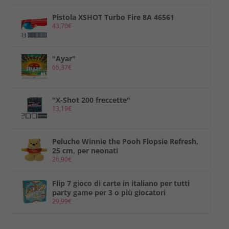
Pistola XSHOT Turbo Fire 8A 46561
43,70
€
"Ayar"
65,37
€
"X-Shot 200 freccette"
13,19
€
Peluche Winnie the Pooh Flopsie Refresh,
25 cm, per neonati
26,90
€
Flip 7 gioco di carte in italiano per tutti
party game per 3 o più giocatori
29,99
€