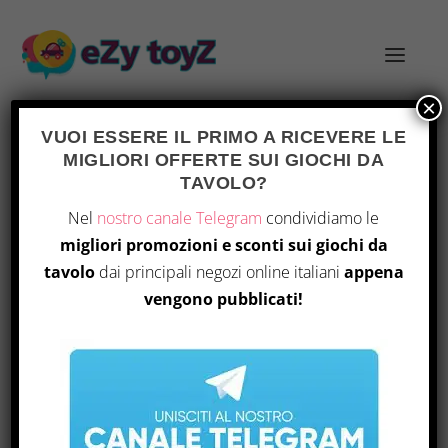
×
VUOI ESSERE IL PRIMO A RICEVERE LE
MIGLIORI OFFERTE SUI GIOCHI DA
TAVOLO?
RECENSIONE DI POINT GALAXY:
Nel
nostro canale Telegram
condividiamo le
UNANALISI DEL GIOCO DA TAVOLO
migliori promozioni e sconti sui giochi da
Inserito da
|
Mar 25, 2026
|
Notizie
|
0
|
tavolo
dai principali negozi online italiani
appena
vengono pubblicati!