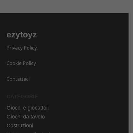
ezytoyz
Privacy Policy
Cookie Policy
Contattaci
CATEGORIE
Giochi e giocattoli
Giochi da tavolo
Costruzioni