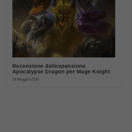
Recensione dellespansione
Apocalypse Dragon per Mage Knight
28 Maggio 2026