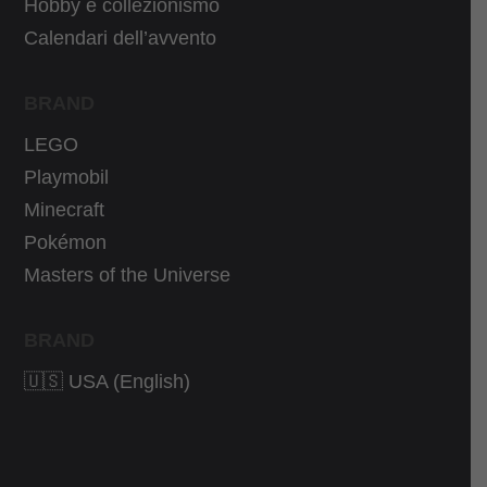
Hobby e collezionismo
Calendari dell’avvento
BRAND
LEGO
Playmobil
Minecraft
Pokémon
Masters of the Universe
BRAND
🇺🇸 USA (English)