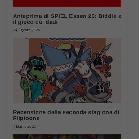
Anteprima di SPIEL Essen 25: Biddle e
il gioco dei dadi
24 Agosto 2025
Recensione della seconda stagione di
Fliptoons
1 Luglio 2026