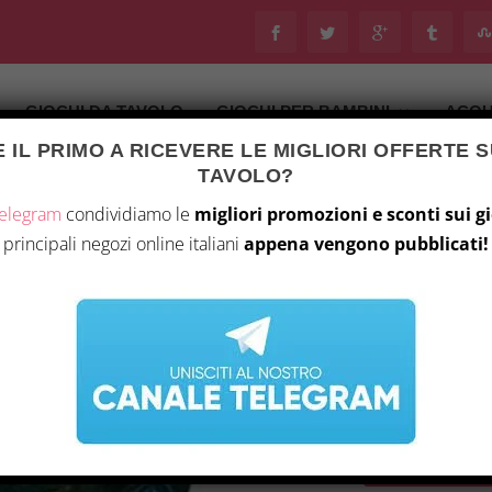
GIOCHI DA TAVOLO
GIOCHI PER BAMBINI
ACQU
 IL PRIMO A RICEVERE LE MIGLIORI OFFERTE S
Ultimo aggiornamento il 5 Agosto 2026 23:10
TAVOLO?
tà
/
Giochi da tavolo
/ “Arkham Horror: Ritorno A Dunwich –
Telegram
condividiamo le
migliori promozioni e sconti sui g
principali negozi online italiani
appena vengono pubblicati!
“ARKHAM HORROR: 
ESPANSIONE”
I
32,99
€
29
l
ACQUISTA S
p