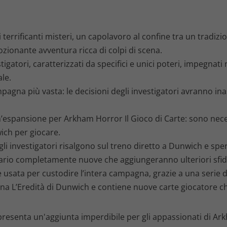
,
9
terrificanti misteri, un capolavoro al confine tra un tradizio
9
ozionante avventura ricca di colpi di scena.
tigatori, caratterizzati da specifici e unici poteri, impegnati 
€
le.
pagna più vasta: le decisioni degli investigatori avranno ina
.
un’espansione per Arkham Horror Il Gioco di Carte: sono nece
ich per giocare.
 gli investigatori risalgono sul treno diretto a Dunwich e s
ario completamente nuove che aggiungeranno ulteriori sfid
 usata per custodire l’intera campagna, grazie a una serie 
agna L’Eredità di Dunwich e contiene nuove carte giocatore 
resenta un'aggiunta imperdibile per gli appassionati di Ar