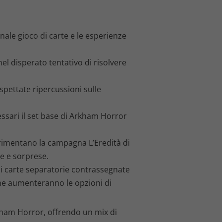
.
nale gioco di carte e le esperienze
nel disperato tentativo di risolvere
spettate ripercussioni sulle
ssari il set base di Arkham Horror
perimentano la campagna L’Eredità di
e e sorprese.
di carte separatorie contrassegnate
che aumenteranno le opzioni di
kham Horror, offrendo un mix di