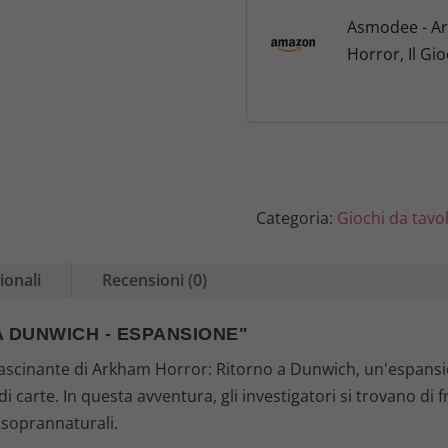
n
Asmodee - A
Horror, Il Gio
a
Ritorno A... L
l
Dunwich - Es
Gioco di Cart
e
in Italiano
e
Categoria:
Giochi da tavo
r
a
ionali
Recensioni (0)
:
 DUNWICH - ESPANSIONE"
3
ascinante di Arkham Horror: Ritorno a Dunwich, un'espansi
i carte. In questa avventura, gli investigatori si trovano di 
2
 soprannaturali.