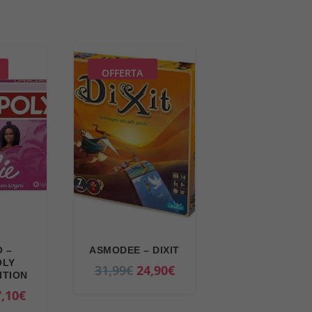
OFFERTA
 –
ASMODEE – DIXIT
OLY
I
I
31,99
€
24,90
€
ITION
l
l
I
,10
€
p
p