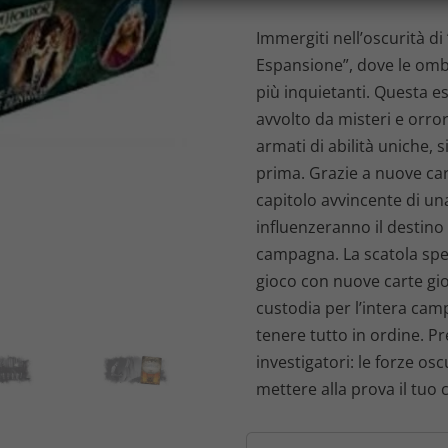
r
Immergiti nell’oscurità d
Espansione”, dove le omb
e
più inquietanti. Questa e
z
avvolto da misteri e orror
armati di abilità uniche, 
z
prima. Grazie a nuove car
o
capitolo avvincente di una
influenzeranno il destino 
o
campagna. La scatola spec
gioco con nuove carte gi
r
custodia per l’intera cam
i
tenere tutto in ordine. Prep
investigatori: le forze o
g
mettere alla prova il tuo 
i