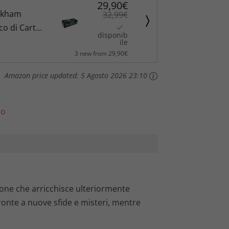
29,90€
l
rkham
32,99€
co di Carte:
e
disponib
'Eredità di
ile
è
3 new from 29,90€
pansione
e, Edizione
:
Amazon price updated:
5 Agosto 2026 23:10
2
lo
9
,
9
0
one che arricchisce ulteriormente
fronte a nuove sfide e misteri, mentre
€