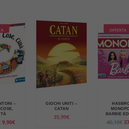
TA
OFFERTA
TONI –
GIOCHI UNITI –
HASBRO
 COSE,
CATAN
MONOP
TTÀ
BARBIE ED
35,99
€
I
I
I
€
9,90
€
40,10
€
37