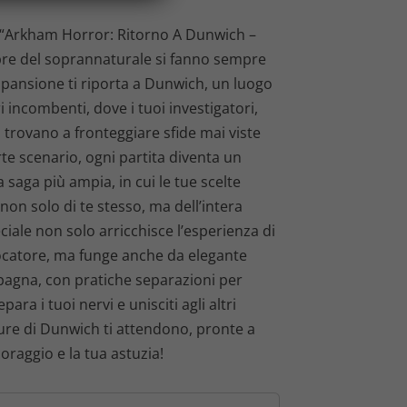
r
i “Arkham Horror: Ritorno A Dunwich –
re del soprannaturale si fanno sempre
e
spansione ti riporta a Dunwich, un luogo
z
i incombenti, dove i tuoi investigatori,
si trovano a fronteggiare sfide mai viste
z
te scenario, ogni partita diventa un
o
 saga più ampia, in cui le tue scelte
non solo di te stesso, ma dell’intera
a
iale non solo arricchisce l’esperienza di
ocatore, ma funge anche da elegante
t
pagna, con pratiche separazioni per
t
ara i tuoi nervi e unisciti agli altri
scure di Dunwich ti attendono, pronte a
u
coraggio e la tua astuzia!
a