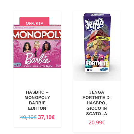
r
r
e
e
z
z
OFFERTA
z
z
o
o
o
a
r
t
i
t
g
u
i
a
n
l
HASBRO –
JENGA
a
e
MONOPOLY
FORTNITE DI
BARBIE
HASBRO,
l
è
EDITION
GIOCO IN
e
:
SCATOLA
I
I
40,10
€
37,10
€
e
2
20,99
€
l
l
r
2
p
p