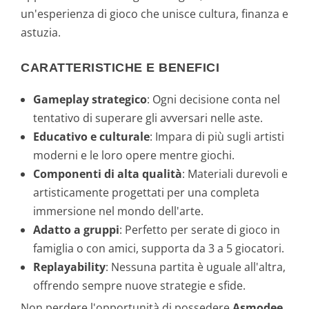
9
un'esperienza di gioco che unisce cultura, finanza e
astuzia.
9
CARATTERISTICHE E BENEFICI
€
Gameplay strategico
: Ogni decisione conta nel
.
tentativo di superare gli avversari nelle aste.
Educativo e culturale
: Impara di più sugli artisti
moderni e le loro opere mentre giochi.
Componenti di alta qualità
: Materiali durevoli e
artisticamente progettati per una completa
immersione nel mondo dell'arte.
Adatto a gruppi
: Perfetto per serate di gioco in
famiglia o con amici, supporta da 3 a 5 giocatori.
Replayability
: Nessuna partita è uguale all'altra,
offrendo sempre nuove strategie e sfide.
Non perdere l'opportunità di possedere
Asmodee