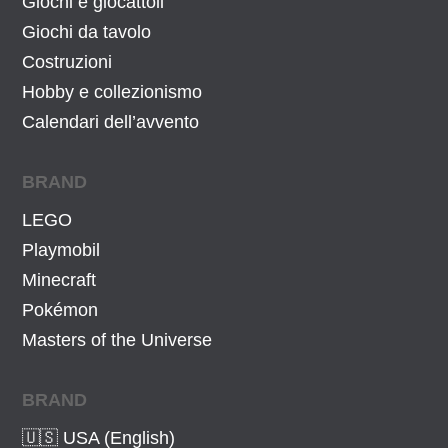
Giochi e giocattoli
a
,
:
1
Giochi da tavolo
4
0
Costruzioni
0
€
Hobby e collezionismo
,
.
Calendari dell’avvento
1
0
BRAND
€
LEGO
.
Playmobil
Minecraft
Pokémon
Masters of the Universe
BRAND
🇺🇸 USA (English)