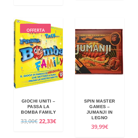
OFFERTA
GIOCHI UNITI –
SPIN MASTER
PASSA LA
GAMES –
BOMBA FAMILY
JUMANJI IN
LEGNO
I
I
33,00
€
22,33
€
39,99
€
l
l
p
p