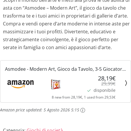
asta con “Asmodee – Modern Art”, il gioco da tavolo che
e
e
trasforma te e i tuoi amici in proprietari di gallerie d’arte.
z
z
Compra e vendi opere d’arte moderne in intense aste per
massimizzare i tuoi profitti. Divertente, educativo e
z
z
strategicamente coinvolgente, è il gioco perfetto per
o
o
serate in famiglia o con amici appassionati d’arte.
o
a
Asmodee - Modern Art, Gioco da Tavolo, 3-5 Giocatori,
r
t
14+ Anni, Edizione in Italiano
28,19€
29,99€
i
t
disponibile
8 new from 28,19€, 1 used from 29,53€
g
u
Amazon price updated:
5 Agosto 2026 5:15
i
a
n
l
Categoria:
Giochi di società