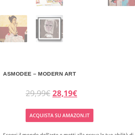
ASMODEE – MODERN ART
I
I
29,99
€
28,19
€
l
l
ACQUISTA SU AMAZON.IT
p
p
r
r
Scopri il mondo dell’arte e metti alla prova le tue abilità di