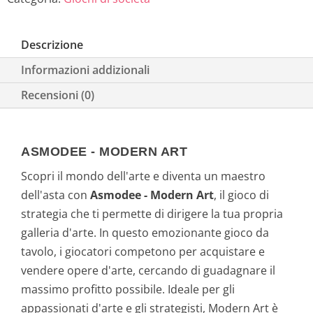
a
e
Descrizione
l
è
Informazioni addizionali
e
:
Recensioni (0)
e
2
r
8
ASMODEE - MODERN ART
a
,
Scopri il mondo dell'arte e diventa un maestro
dell'asta con
Asmodee - Modern Art
, il gioco di
:
1
strategia che ti permette di dirigere la tua propria
2
9
galleria d'arte. In questo emozionante gioco da
tavolo, i giocatori competono per acquistare e
9
€
vendere opere d'arte, cercando di guadagnare il
massimo profitto possibile. Ideale per gli
,
.
appassionati d'arte e gli strategisti, Modern Art è