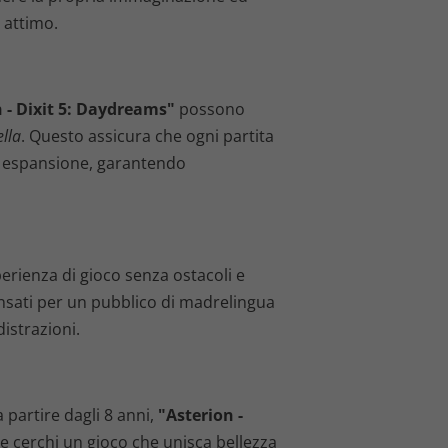
 attimo.
 - Dixit 5: Daydreams"
possono
ella
. Questo assicura che ogni partita
va espansione, garantendo
erienza di gioco senza ostacoli e
pensati per un pubblico di madrelingua
istrazioni.
a partire dagli 8 anni,
"Asterion -
Se cerchi un gioco che unisca bellezza