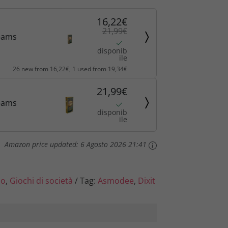
e
16,22€
21,99€
reams
è
disponib
ile
:
26 new from 16,22€, 1 used from 19,34€
1
21,99€
reams
6
disponib
ile
,
Amazon price updated:
6 Agosto 2026 21:41
2
2
lo
,
Giochi di società
Tag:
Asmodee
,
Dixit
€
.