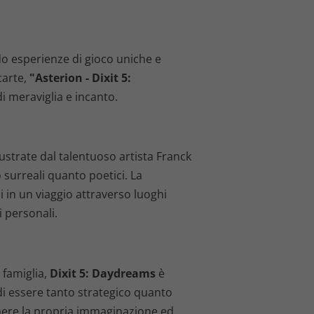
o esperienze di gioco uniche e
carte,
"Asterion - Dixit 5:
i meraviglia e incanto.
strate dal talentuoso artista Franck
 surreali quanto poetici. La
li in un viaggio attraverso luoghi
i personali.
 famiglia,
Dixit 5: Daydreams
è
di essere tanto strategico quanto
rimere la propria immaginazione ed