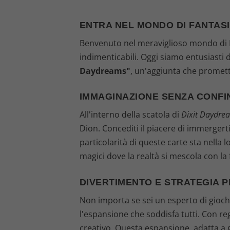
ENTRA NEL MONDO DI FANTASI
Benvenuto nel meraviglioso mondo di Di
indimenticabili. Oggi siamo entusiasti 
Daydreams"
, un'aggiunta che promett
IMMAGINAZIONE SENZA CONFI
All'interno della scatola di
Dixit Daydre
Dion. Concediti il piacere di immergert
particolarità di queste carte sta nella l
magici dove la realtà si mescola con la
DIVERTIMENTO E STRATEGIA P
Non importa se sei un esperto di giochi d
l'espansione che soddisfa tutti. Con r
creativo. Questa espansione, adatta a g