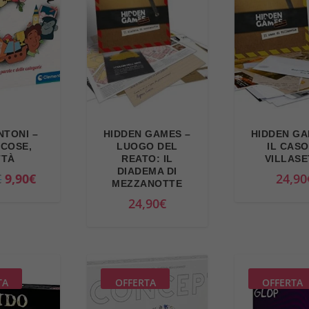
TONI –
HIDDEN GAMES –
HIDDEN GA
 COSE,
LUOGO DEL
IL CASO
TTÀ
REATO: IL
VILLASE
DIADEMA DI
I
I
€
9,90
€
24,90
MEZZANOTTE
l
l
24,90
€
p
p
r
r
e
e
z
z
TA
OFFERTA
OFFERTA
z
z
o
o