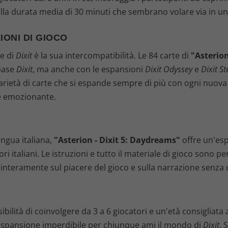
 dalla durata media di 30 minuti che sembrano volare via in un
IONI DI GIOCO
te di
Dixit
è la sua intercompatibilità. Le 84 carte di
"Asterion
 base
Dixit
, ma anche con le espansioni
Dixit Odyssey
e
Dixit St
varietà di carte che si espande sempre di più con ogni nuo
e emozionante.
À
ngua italiana,
"Asterion - Dixit 5: Daydreams"
offre un'esp
 italiani. Le istruzioni e tutto il materiale di gioco sono 
 interamente sul piacere del gioco e sulla narrazione senza d
ibilità di coinvolgere da 3 a 6 giocatori e un'età consigliata 
spansione imperdibile per chiunque ami il mondo di
Dixit
. 