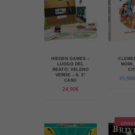
HIDDEN GAMES –
CLEMEN
LUOGO DEL
NOMI,
REATO: VELENO
CI
VERDE – IL 3°
11,90
CASO
24,90
€
OFFER