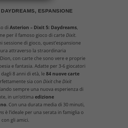
r
5: DAYDREAMS, ESPANSIONE
e
z
so di
Asterion – Dixit 5: Daydreams
,
ne per il famoso gioco di carte
Dixit
.
z
ni sessione di gioco, quest’espansione
o
tura attraverso la straordinaria
Dion, con carte che sono vere e proprie
a
oesia e fantasia. Adatte per 3-6 giocatori
agli 8 anni di età, le
84 nuove carte
t
erfettamente sia con
Dixit
che
Dixit
t
alando sempre una nuova esperienza di
nte, in un’ottima
edizione
u
ano
. Con una durata media di 30 minuti,
ms
è l’ideale per una serata in famiglia o
a
con gli amici.
l