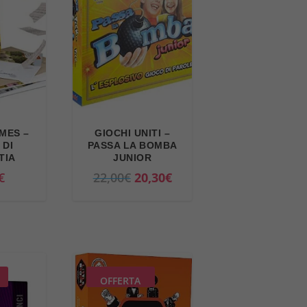
MES –
GIOCHI UNITI –
 DI
PASSA LA BOMBA
TIA
JUNIOR
I
I
€
22,00
€
20,30
€
l
l
p
p
r
r
e
e
z
z
OFFERTA
z
z
o
o