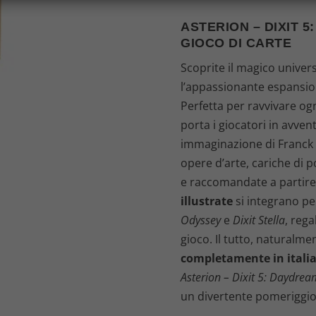
r
ASTERION – DIXIT 
e
GIOCO DI CARTE
z
Scoprite il magico univer
l’appassionante espansio
z
Perfetta per ravvivare og
o
porta i giocatori in avven
immaginazione di Franck 
o
opere d’arte, cariche di p
e raccomandate a partire d
r
illustrate
si integrano p
i
Odyssey
e
Dixit Stella
, reg
gioco. Il tutto, naturalme
g
completamente in itali
Asterion – Dixit 5: Daydrea
i
un divertente pomeriggio 
n