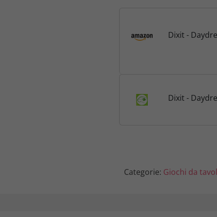
a
Dixit - Dayd
l
e
e
Dixit - Dayd
r
a
:
2
Categorie:
Giochi da tavo
1
,