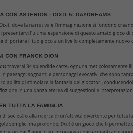
9
A CON ASTERION - DIXIT 5: DAYDREAMS
9
xit, dove la narrativa e l'immaginazione si fondono creand
di presentarvi l'ultima espansione di questo amato gioco di 
€
e di portare il tuo gioco a un livello completamente nuovo d
.
NI CON FRANCK DION
ams
troverai 84 splendide carte, ognuna meticolosamente illu
i in paesaggi sognanti e personaggi evocativi che sono tanto
oro abilità di stimolare la fantasia dei giocatori, conducendo
 finzione in una danza eterea di suggestioni e interpretazion
ER TUTTA LA FAMIGLIA
i società o alla ricerca di un'attività divertente per tutta la
egole semplici ma profonde,
Dixit
è un gioco che ti permette 
iocatori dai 8 anni in su, incoraggia i partecipanti ad esp