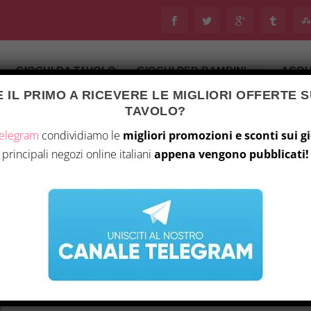
GIOCHI DA TAVOLO
GIOCHI PER BAMBINI
ACQU
 IL PRIMO A RICEVERE LE MIGLIORI OFFERTE S
Ultimo aggiornamento il 6 Agosto 2026 21:41
TAVOLO?
tà
/
Giochi da tavolo
/ Asterion – Dixit 5: Daydreams
Telegram
condividiamo le
migliori promozioni e sconti sui g
principali negozi online italiani
appena vengono pubblicati!
ASTERION – DIXIT 
I
21,99
€
16
l
ACQUISTA S
p