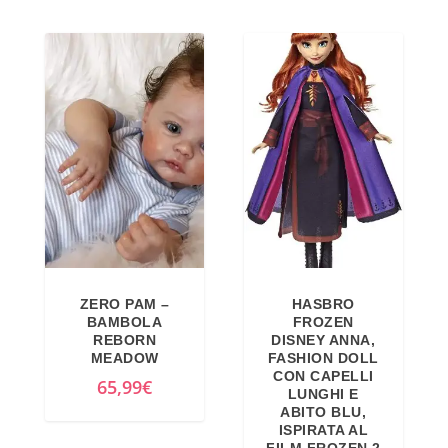
o
z
o
o
r
a
i
t
g
t
i
u
n
a
a
l
l
e
e
è
e
:
ZERO PAM –
HASBRO
r
1
BAMBOLA
FROZEN
REBORN
DISNEY ANNA,
a
5
MEADOW
FASHION DOLL
:
2
CON CAPELLI
65,99
€
LUNGHI E
1
,
ABITO BLU,
8
1
ISPIRATA AL
FILM FROZEN 2