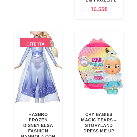
9
3
16,55
€
,
€
9
.
9
€
.
OFFERTA
HASBRO
CRY BABIES
FROZEN
MAGIC TEARS –
DISNEY ELSA
STORYLAND
FASHION
DRESS ME UP
BAMBOLA CON