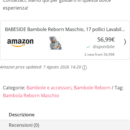
esperienza!
BABESIDE Bambole Reborn Maschio, 17 pollici Lavabili
a Mano corpo in Vinile Morbido, Originali Sembra un
56,99€
vero Bambino (Ragazzo con gli occhi chiusi)
disponibile
2 new from 56,99€
Amazon price updated:
7 Agosto 2026 14:20
Categorie:
Bambole e accessori
,
Bambole Reborn
Tag:
Bambola Reborn Maschio
Descrizione
Recensioni (0)