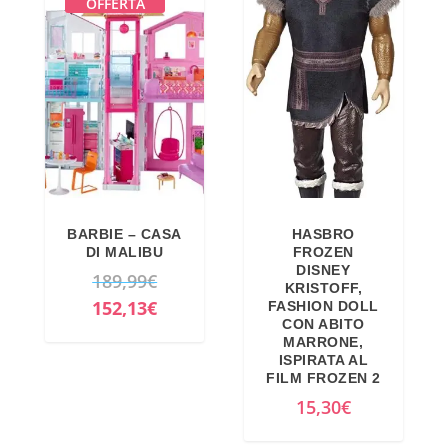
OFFERTA
BARBIE – CASA
HASBRO
DI MALIBU
FROZEN
DISNEY
I
189,99
€
KRISTOFF,
l
I
152,13
€
FASHION DOLL
CON ABITO
p
l
MARRONE,
r
p
ISPIRATA AL
FILM FROZEN 2
e
r
15,30
€
z
e
z
z