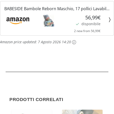
BABESIDE Bambole Reborn Maschio, 17 pollici Lavabili
a Mano corpo in Vinile Morbido, Originali Sembra un
56,99€
vero Bambino (Ragazzo con gli occhi chiusi)
disponibile
2 new from 56,99€
Amazon price updated:
7 Agosto 2026 14:20
PRODOTTI CORRELATI