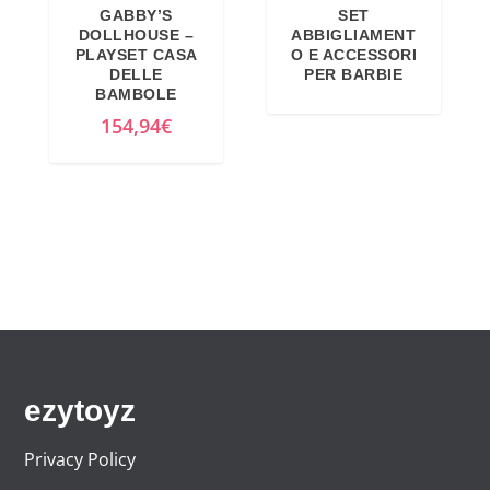
GABBY’S
SET
n
l
DOLLHOUSE –
ABBIGLIAMENT
a
e
PLAYSET CASA
O E ACCESSORI
DELLE
PER BARBIE
l
è
BAMBOLE
e
:
154,94
€
e
1
r
7
a
,
:
0
1
9
7
€
,
.
7
4
€
ezytoyz
.
Privacy Policy