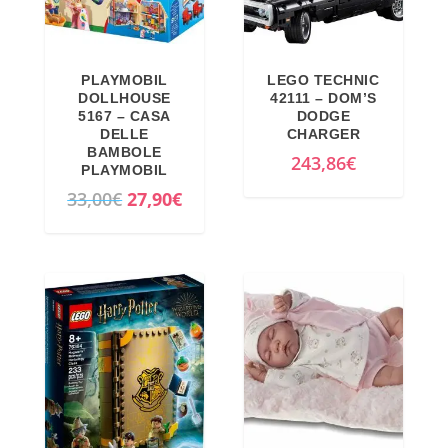
i
t
g
u
i
a
PLAYMOBIL
LEGO TECHNIC
n
l
DOLLHOUSE
42111 – DOM’S
a
e
5167 – CASA
DODGE
DELLE
CHARGER
l
è
BAMBOLE
243,86
€
e
:
PLAYMOBIL
e
1
I
I
33,00
€
27,90
€
r
7
l
l
a
,
p
p
:
0
r
r
1
9
e
e
7
€
z
z
,
.
z
z
7
o
o
4
o
a
€
r
t