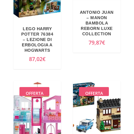
.
i
t
ANTONIO JUAN
g
u
– MANON
i
a
BAMBOLA
REBORN LUXE
LEGO HARRY
n
l
COLLECTION
POTTER 76384
a
e
– LEZIONE DI
79,87
€
ERBOLOGIA A
l
è
HOGWARTS
e
:
87,02
€
e
2
r
7
a
,
:
9
OFFERTA
OFFERTA
3
0
3
€
,
.
0
0