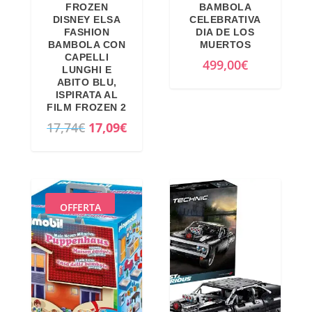
FROZEN
BAMBOLA
DISNEY ELSA
CELEBRATIVA
FASHION
DIA DE LOS
BAMBOLA CON
MUERTOS
CAPELLI
499,00
€
LUNGHI E
ABITO BLU,
ISPIRATA AL
FILM FROZEN 2
I
I
17,74
€
17,09
€
l
l
p
p
r
r
e
e
OFFERTA
z
z
z
z
o
o
o
a
r
t