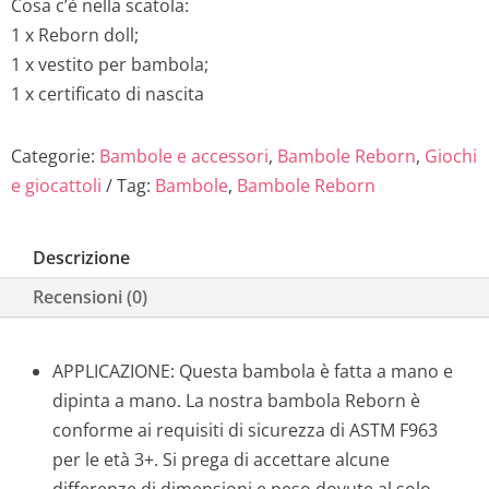
Cosa c’è nella scatola:
1 x Reborn doll;
1 x vestito per bambola;
1 x certificato di nascita
Categorie:
Bambole e accessori
,
Bambole Reborn
,
Giochi
e giocattoli
Tag:
Bambole
,
Bambole Reborn
Descrizione
Recensioni (0)
APPLICAZIONE: Questa bambola è fatta a mano e
dipinta a mano. La nostra bambola Reborn è
conforme ai requisiti di sicurezza di ASTM F963
per le età 3+. Si prega di accettare alcune
differenze di dimensioni e peso dovute al solo