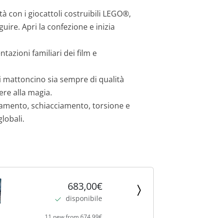
 con i giocattoli costruibili LEGO®,
uire. Apri la confezione e inizia
tazioni familiari dei film e
ni mattoncino sia sempre di qualità
ere alla magia.
ldamento, schiacciamento, torsione e
lobali.
683,00€
disponibile
11 new from 674,99€