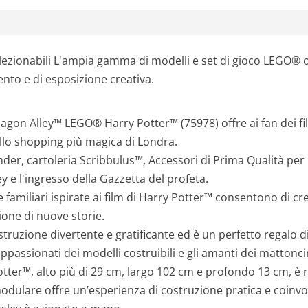
ollezionabili L'ampia gamma di modelli e set di gioco LEGO® o
mento e di esposizione creativa.
agon Alley™ LEGO® Harry Potter™ (75978) offre ai fan dei fil
ello shopping più magica di Londra.
der, cartoleria Scribbulus™, Accessori di Prima Qualità per 
ley e l'ingresso della Gazzetta del profeta.
ure familiari ispirate ai film di Harry Potter™ consentono di c
zione di nuove storie.
truzione divertente e gratificante ed è un perfetto regalo d
 appassionati dei modelli costruibili e gli amanti dei mattonc
ter™, alto più di 29 cm, largo 102 cm e profondo 13 cm, è ric
odulare offre un’esperienza di costruzione pratica e coinvo