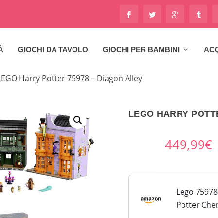
À
GIOCHI DA TAVOLO
GIOCHI PER BAMBINI
ACQ
LEGO Harry Potter 75978 – Diagon Alley
LEGO HARRY POTTE
449,99
€
Lego 75978
Potter Che
Traverse