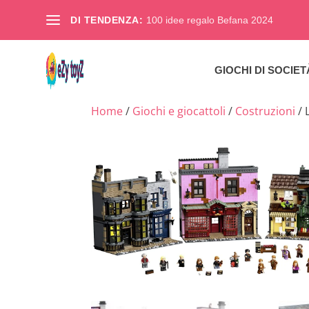
DI TENDENZA:
100 idee regalo Befana 2024
GIOCHI DI SOCIET
Home
/
Giochi e giocattoli
/
Costruzioni
/ 