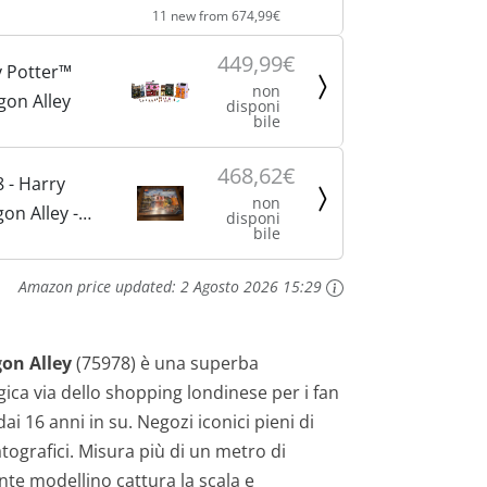
11 new from 674,99€
449,99€
 Potter™
non
gon Alley
disponi
bile
468,62€
 - Harry
non
gon Alley -
disponi
bile
illato
Amazon price updated:
2 Agosto 2026 15:29
on Alley
(75978) è una superba
gica via dello shopping londinese per i fan
ai 16 anni in su. Negozi iconici pieni di
tografici. Misura più di un metro di
nte modellino cattura la scala e