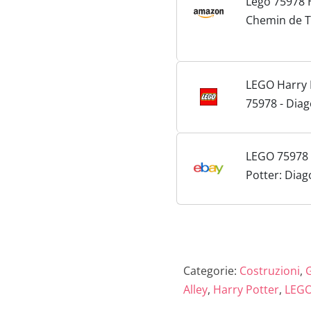
Lego 75978 
Chemin de T
LEGO Harry 
75978 - Diag
LEGO 75978 
Potter: Diago
Nuovo e sigi
Categorie:
Costruzioni
,
G
Alley
,
Harry Potter
,
LEG