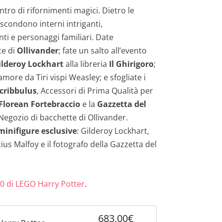
ntro di rifornimenti magici. Dietro le
ascondono interni intriganti,
nti e personaggi familiari. Date
te di
Ollivander
; fate un salto all’evento
ilderoy Lockhart
alla libreria
Il Ghirigoro
;
ore da Tiri vispi Weasley; e sfogliate i
cribbulus
, Accessori di Prima Qualità per
Florean Fortebraccio
e la
Gazzetta del
Negozio di bacchette di Ollivander.
inifigure esclusive
: Gilderoy Lockhart,
ius Malfoy e il fotografo della Gazzetta del
0 di LEGO Harry Potter
.
683,00€