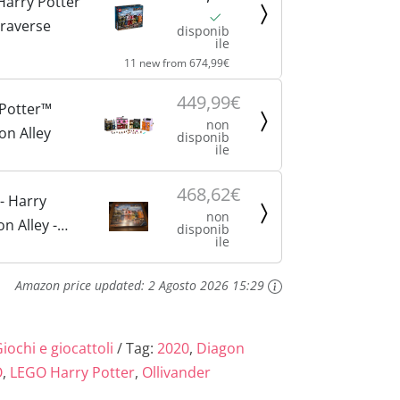
Harry Potter
raverse
disponib
ile
11 new from 674,99€
449,99€
Potter™
non
on Alley
disponib
ile
468,62€
- Harry
non
n Alley -
disponib
ile
llato
Amazon price updated:
2 Agosto 2026 15:29
iochi e giocattoli
Tag:
2020
,
Diagon
O
,
LEGO Harry Potter
,
Ollivander