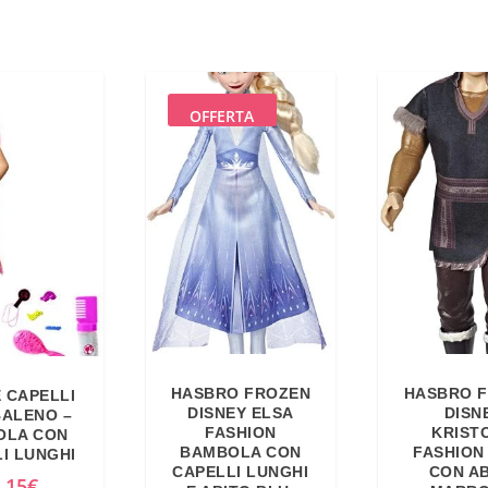
OFFERTA
HASBRO FROZEN
HASBRO 
 CAPELLI
DISNEY ELSA
DISN
ALENO –
FASHION
KRISTO
OLA CON
BAMBOLA CON
FASHION
I LUNGHI
CAPELLI LUNGHI
CON A
,15
€