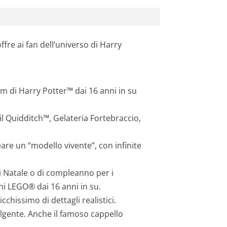
ffre ai fan dell’universo di Harry
m di Harry Potter™ dai 16 anni in su
il Quidditch™, Gelateria Fortebraccio,
reare un “modello vivente”, con infinite
i Natale o di compleanno per i
ini LEGO® dai 16 anni in su.
chissimo di dettagli realistici.
lgente. Anche il famoso cappello