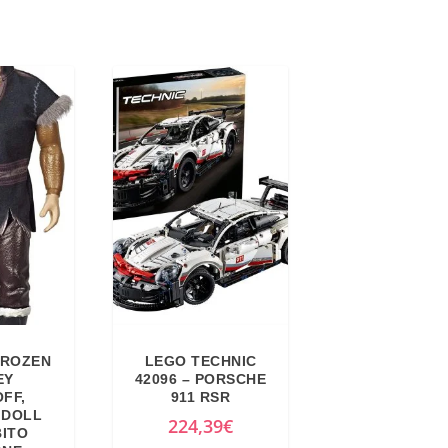
FROZEN
LEGO TECHNIC
EY
42096 – PORSCHE
FF,
911 RSR
 DOLL
224,39
€
BITO