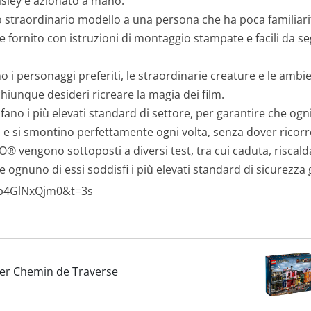
easley è azionato a mano.
 straordinario modello a una persona che ha poca familiarità
e fornito con istruzioni di montaggio stampate e facili da seg
i personaggi preferiti, le straordinarie creature e le ambien
hiunque desideri ricreare la magia dei film.
sfano i più elevati standard di settore, per garantire che og
 e si smontino perfettamente ogni volta, senza dover ricorr
EGO® vengono sottoposti a diversi test, tra cui caduta, risca
 ognuno di essi soddisfi i più elevati standard di sicurezza g
np4GlNxQjm0&t=3s
ter Chemin de Traverse