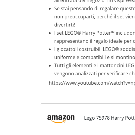
all’entrata del negozio Tiri vispi W
Se stai pensando di regalare questo
non preoccuparti, perché il set vien
divertirti!
I set LEGO® Harry Potter™ includono 
rappresentano il regalo ideale per c
I giocattoli costruibili LEGO® soddi
uniforme e compatibili e si montino
Tutti gli elementi e i mattoncini L
vengono analizzati per verificare che
https://www.youtube.com/watch?v=
Lego 75978 Harry Pot