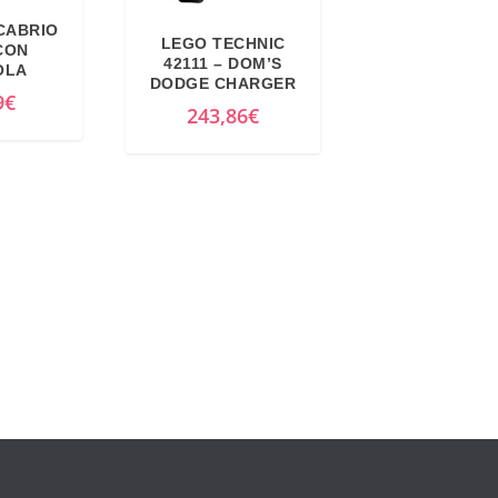
CABRIO
LEGO TECHNIC
CON
42111 – DOM’S
OLA
DODGE CHARGER
9
€
243,86
€