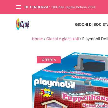
DI TENDENZA:
100 idee regalo Befana 2024
GIOCHI DI SOCIET
Home
/
Giochi e giocattoli
/ Playmobil Dol
OFFERTA