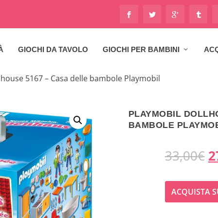
À
GIOCHI DA TAVOLO
GIOCHI PER BAMBINI
ACQ
lhouse 5167 – Casa delle bambole Playmobil
PLAYMOBIL DOLLHO
BAMBOLE PLAYMOB
I
33,00
€
2
l
ACQUISTA 
p