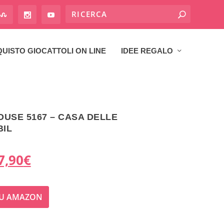
UISTO GIOCATTOLI ON LINE
IDEE REGALO
USE 5167 – CASA DELLE
IL
I
7,90
€
l
SU AMAZON
p