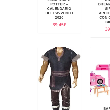
POTTER –
DREAM
CALENDARIO
SI
DELL’AVVENTO
ARCO
2020
CON 
BI
39,45
€
39
BAR