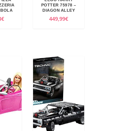
ZZERIA
POTTER 75978 –
MBOLA
DIAGON ALLEY
3
€
449,99
€