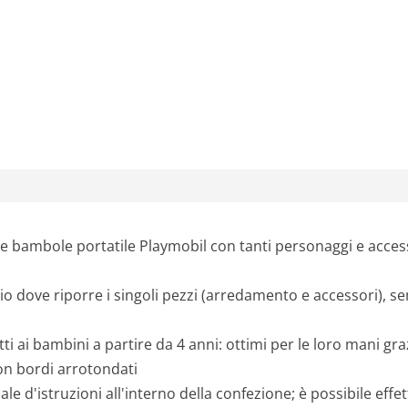
a
l
e
e
r
a
e bambole portatile Playmobil con tanti personaggi e access
:
zio dove riporre i singoli pezzi (arredamento e accessori), 
3
 ai bambini a partire da 4 anni: ottimi per le loro mani graz
3
con bordi arrotondati
,
le d'istruzioni all'interno della confezione; è possibile eff