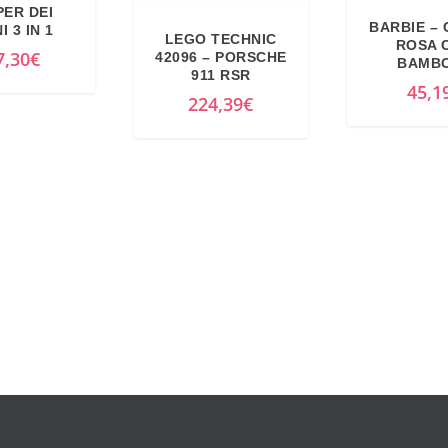
l
è
ER DEI
e
:
BARBIE – 
 3 IN 1
LEGO TECHNIC
ROSA 
e
1
7,30
€
42096 – PORSCHE
BAMB
911 RSR
r
5
45,1
224,39
€
a
,
:
7
1
1
8
€
,
.
9
8
€
.