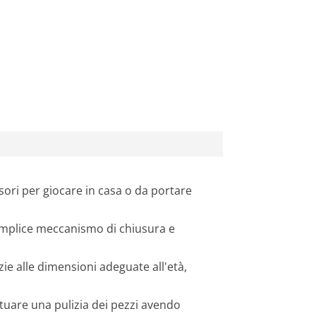
e
è
:
2
7
,
ori per giocare in casa o da portare
9
semplice meccanismo di chiusura e
0
ie alle dimensioni adeguate all'età,
€
.
ettuare una pulizia dei pezzi avendo