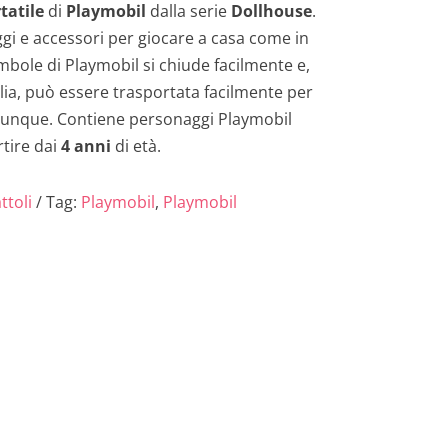
r
tatile
di
Playmobil
dalla serie
Dollhouse
.
gi e accessori per giocare a casa come in
e
ambole di Playmobil si chiude facilmente e,
z
glia, può essere trasportata facilmente per
vunque. Contiene personaggi Playmobil
z
rtire dai
4 anni
di età.
o
ttoli
Tag:
Playmobil
,
Playmobil
a
t
t
u
a
l