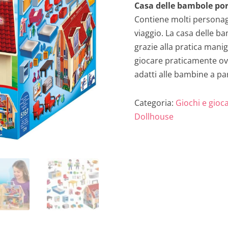
r
Casa delle bambole por
Contiene molti personag
e
viaggio. La casa delle b
z
grazie alla pratica mani
giocare praticamente o
z
adatti alle bambine a pa
o
Categoria:
Giochi e gioca
o
Dollhouse
r
i
g
i
n