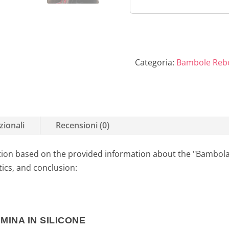
Femmina Bab
Bambolotti 
Bambole Orig
Realistiche 
Ragazze App
Categoria:
Bambole Reb
Sveglia della.
zionali
Recensioni (0)
tion based on the provided information about the "Bambola
tics, and conclusion:
INA IN SILICONE