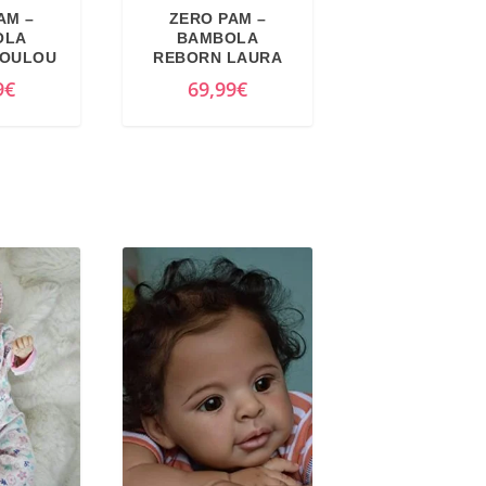
AM –
ZERO PAM –
OLA
BAMBOLA
LOULOU
REBORN LAURA
9
€
69,99
€