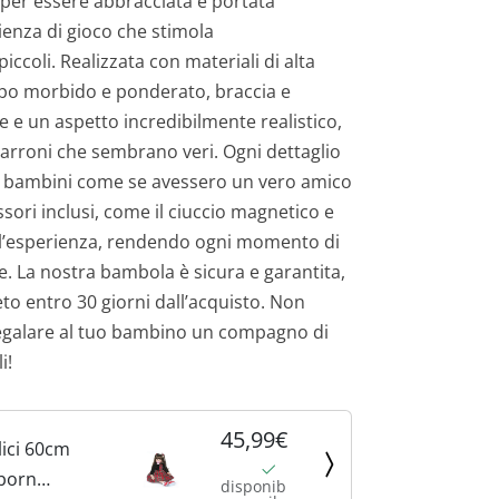
 per essere abbracciata e portata
enza di gioco che stimola
iccoli. Realizzata con materiali di alta
rpo morbido e ponderato, braccia e
ne e un aspetto incredibilmente realistico,
marroni che sembrano veri. Ogni dettaglio
e i bambini come se avessero un vero amico
ssori inclusi, come il ciuccio magnetico e
o l’esperienza, rendendo ogni momento di
e. La nostra bambola è sicura e garantita,
o entro 30 giorni dall’acquisto. Non
regalare al tuo bambino un compagno di
i!
45,99€
lici 60cm
born
disponib