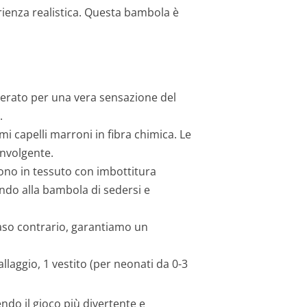
erienza realistica. Questa bambola è
erato per una vera sensazione del
.
i capelli marroni in fibra chimica. Le
involgente.
 sono in tessuto con imbottitura
endo alla bambola di sedersi e
caso contrario, garantiamo un
allaggio, 1 vestito (per neonati da 0-3
do il gioco più divertente e