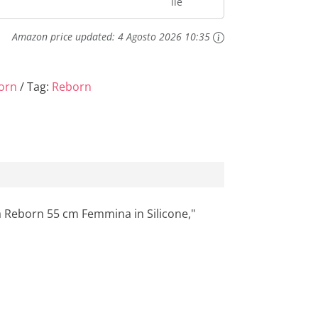
ile
y Silicone
Ragazza
Amazon price updated:
4 Agosto 2026 10:35
inale Bella
Dolls
ena nate
orn
Tag:
Reborn
..
 Reborn 55 cm Femmina in Silicone,"