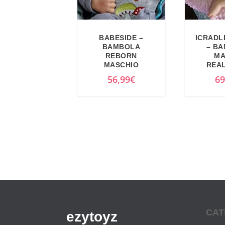
BABESIDE –
ICRADL
BAMBOLA
– B
REBORN
MA
MASCHIO
REAL
56,99
€
69
CAT
ezytoyz