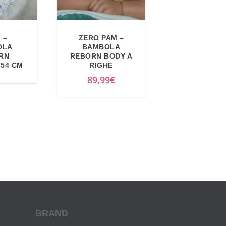
I –
ZERO PAM –
OLA
BAMBOLA
RN
REBORN BODY A
 54 CM
RIGHE
89,99
€
BRAND