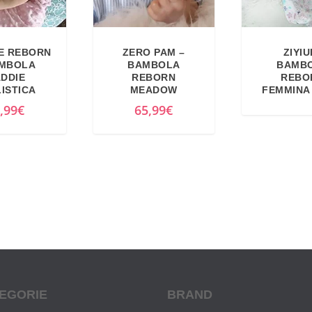
E REBORN
ZERO PAM –
ZIYIU
AMBOLA
BAMBOLA
BAMB
DDIE
REBORN
REBO
ISTICA
MEADOW
FEMMINA
,99
€
65,99
€
EGORIE
BRAND