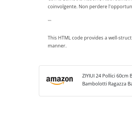
coinvolgente. Non perdere l'opportunit
```
This HTML code provides a well-structu
manner.
ZIYIUI 24 Pollici 60c
Bambolotti Ragazza Bam
Ragazze Appena nate Sv