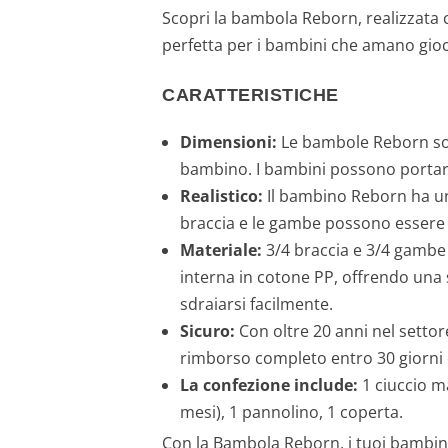
Scopri la bambola Reborn, realizzata c
perfetta per i bambini che amano gioc
CARATTERISTICHE
Dimensioni:
Le bambole Reborn son
bambino. I bambini possono portarl
Realistico:
Il bambino Reborn ha un a
braccia e le gambe possono essere 
Materiale:
3/4 braccia e 3/4 gambe r
interna in cotone PP, offrendo una 
sdraiarsi facilmente.
Sicuro:
Con oltre 20 anni nel settor
rimborso completo entro 30 giorni 
La confezione include:
1 ciuccio ma
mesi), 1 pannolino, 1 coperta.
Con la Bambola Reborn, i tuoi bambini