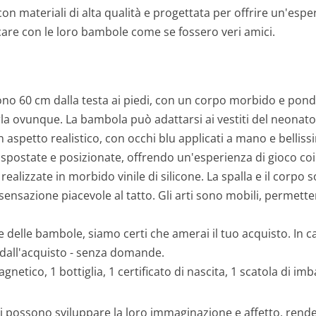
on materiali di alta qualità e progettata per offrire un'esp
are con le loro bambole come se fossero veri amici.
o 60 cm dalla testa ai piedi, con un corpo morbido e pond
a ovunque. La bambola può adattarsi ai vestiti del neonato
spetto realistico, con occhi blu applicati a mano e bellissim
spostate e posizionate, offrendo un'esperienza di gioco co
ealizzate in morbido vinile di silicone. La spalla e il corpo
sensazione piacevole al tatto. Gli arti sono mobili, permett
e delle bambole, siamo certi che amerai il tuo acquisto. In 
dall'acquisto - senza domande.
gnetico, 1 bottiglia, 1 certificato di nascita, 1 scatola di imb
 possono sviluppare la loro immaginazione e affetto, renden