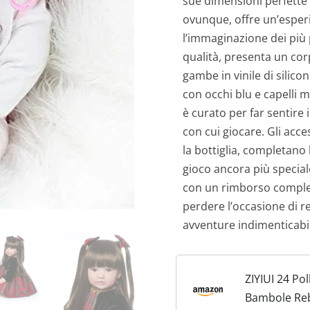
sue dimensioni perfette
ovunque, offre un’esperi
l’immaginazione dei più p
qualità, presenta un co
gambe in vinile di silico
con occhi blu e capelli 
è curato per far sentir
con cui giocare. Gli acce
la bottiglia, completan
gioco ancora più special
con un rimborso complet
perdere l’occasione di 
avventure indimenticabil
ZIYIUI 24 Pol
Bambole Re