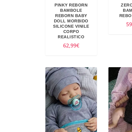
PINKY REBORN
ZERO
BAMBOLE
BA
REBORN BABY
REBO
DOLL MORBIDO
59
SILICONE VINILE
CORPO
REALISTICO
62,99
€