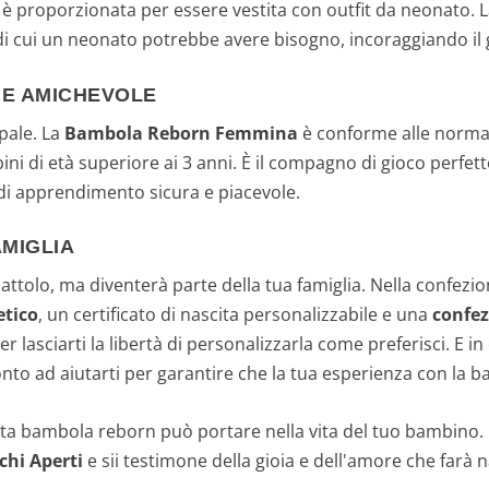
 è proporzionata per essere vestita con outfit da neonato.
 di cui un neonato potrebbe avere bisogno, incoraggiando il 
 E AMICHEVOLE
ipale. La
Bambola Reborn Femmina
è conforme alle normat
ni di età superiore ai 3 anni. È il compagno di gioco perfet
 di apprendimento sicura e piacevole.
MIGLIA
ttolo, ma diventerà parte della tua famiglia. Nella confezi
etico
, un certificato di nascita personalizzabile e una
confez
er lasciarti la libertà di personalizzarla come preferisci. E i
onto ad aiutarti per garantire che la tua esperienza con la 
esta bambola reborn può portare nella vita del tuo bambino.
chi Aperti
e sii testimone della gioia e dell'amore che farà na