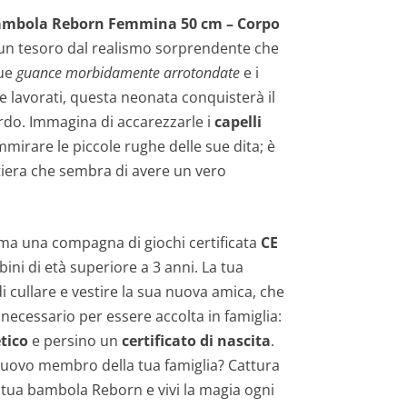
mbola Reborn Femmina 50 cm – Corpo
 un tesoro dal realismo sorprendente che
sue
guance morbidamente arrotondate
e i
 lavorati, questa neonata conquisterà il
rdo. Immagina di accarezzarle i
capelli
mirare le piccole rughe delle sue dita; è
iera che sembra di avere un vero
a una compagna di giochi certificata
CE
bini di età superiore a 3 anni. La tua
i cullare e vestire la sua nuova amica, che
l necessario per essere accolta in famiglia:
tico
e persino un
certificato di nascita
.
 nuovo membro della tua famiglia? Cattura
la tua bambola Reborn e vivi la magia ogni