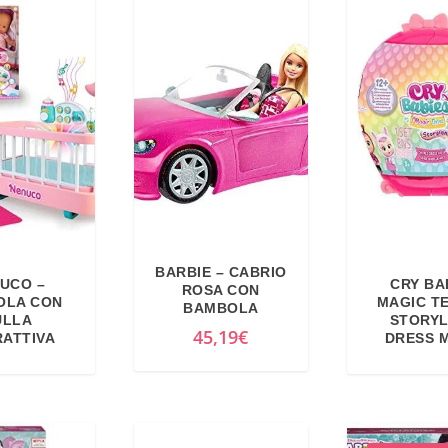
BARBIE – CABRIO
UCO –
CRY BA
ROSA CON
OLA CON
MAGIC T
BAMBOLA
ULLA
STORY
45,19
€
RATTIVA
DRESS 