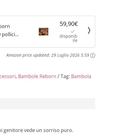
59,90€
born
pollici
disponib
ile
Mano Reborn
po in Vinile
Amazon price updated:
29 Luglio 2026 5:59
ambola
born
vero
cessori
,
Bambole Reborn
Tag:
Bambola
agazza con
i genitore vede un sorriso puro.