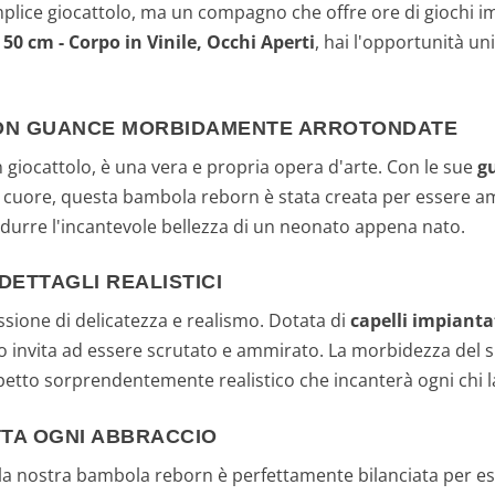
plice giocattolo, ma un compagno che offre ore di giochi i
 cm - Corpo in Vinile, Occhi Aperti
, hai l'opportunità un
 CON GUANCE MORBIDAMENTE ARROTONDATE
iocattolo, è una vera e propria opera d'arte. Con le sue
g
il cuore, questa bambola reborn è stata creata per essere am
durre l'incantevole bellezza di un neonato appena nato.
ETTAGLI REALISTICI
sione di delicatezza e realismo. Dotata di
capelli impiant
 invita ad essere scrutato e ammirato. La morbidezza del su
etto sorprendentemente realistico che incanterà ogni chi l
TTA OGNI ABBRACCIO
 la nostra bambola reborn è perfettamente bilanciata per e