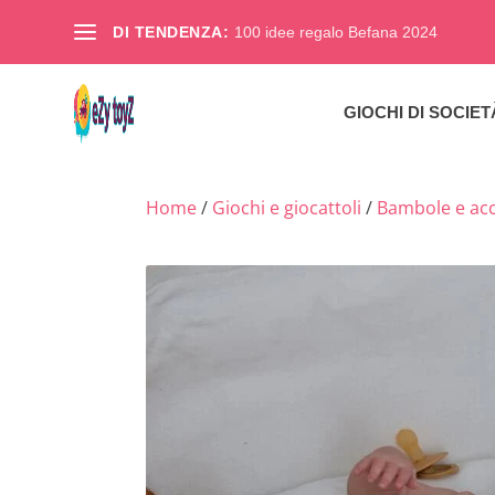
DI TENDENZA:
100 idee regalo Befana 2024
GIOCHI DI SOCIET
Home
/
Giochi e giocattoli
/
Bambole e acc