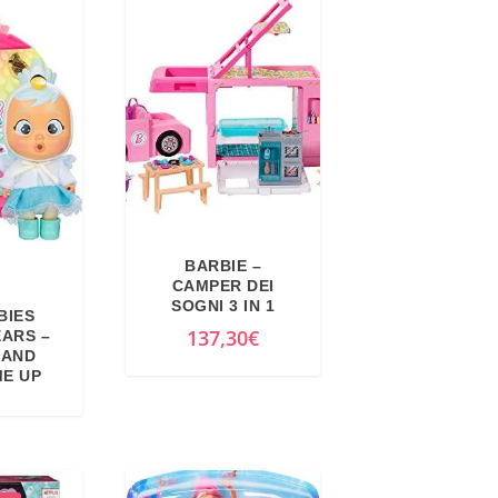
BARBIE –
CAMPER DEI
SOGNI 3 IN 1
BIES
137,30
€
EARS –
LAND
ME UP