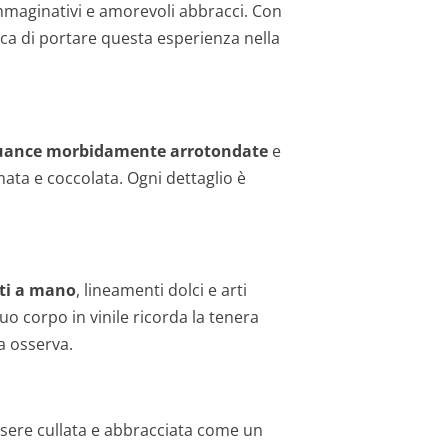
mmaginativi e amorevoli abbracci. Con
ica di portare questa esperienza nella
uance morbidamente arrotondate
e
ata e coccolata. Ogni dettaglio è
ati a mano
, lineamenti dolci e arti
o corpo in vinile ricorda la tenera
a osserva.
ssere cullata e abbracciata come un