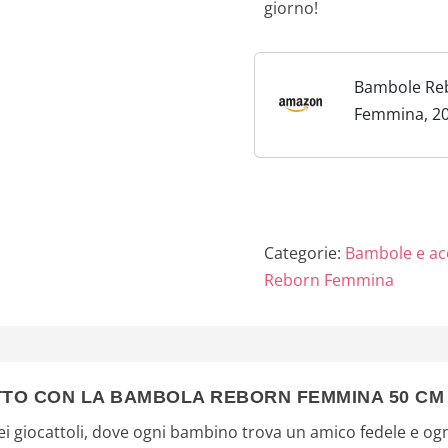
giorno!
Bambole Re
Femmina, 20 
Lavabili a 
Femmina cor
Morbido, B
Originali Re
Sembra un 
Categorie:
Bambole e ac
Bambino (R
Reborn Femmina
gli...
TTO CON LA BAMBOLA REBORN FEMMINA 50 CM
 giocattoli, dove ogni bambino trova un amico fedele e ogn