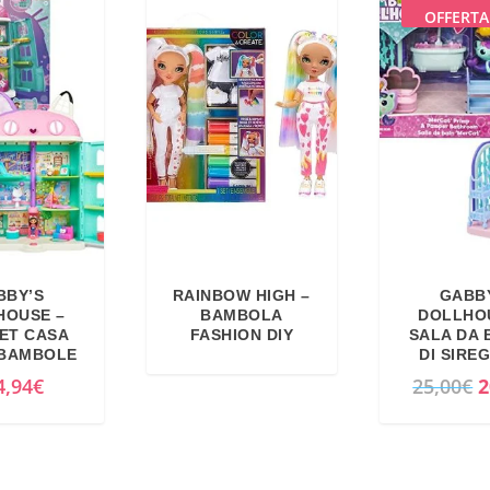
OFFERTA
BBY’S
RAINBOW HIGH –
GABB
HOUSE –
BAMBOLA
DOLLHO
ET CASA
FASHION DIY
SALA DA
 BAMBOLE
DI SIRE
I
4,94
€
25,00
€
2
l
p
r