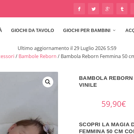
À
GIOCHI DA TAVOLO
GIOCHI PER BAMBINI
ACQ
Ultimo aggiornamento il 29 Luglio 2026 5:59
essori
/
Bambole Reborn
/ Bambola Reborn Femmina 50 cm 
BAMBOLA REBORN F
VINILE
59,90
€
SCOPRI LA MAGIA
FEMMINA 50 CM CON