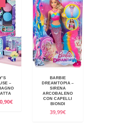
Y’S
BARBIE
USE –
DREAMTOPIA –
 BAGNO
SIRENA
GATTA
ARCOBALENO
CON CAPELLI
I
0,90
€
BIONDI
l
39,99
€
p
r