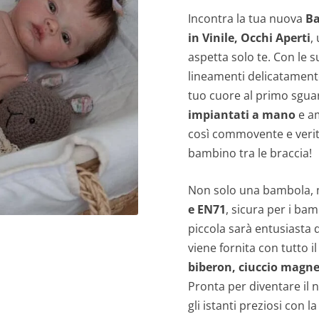
Incontra la tua nuova
Ba
in Vinile, Occhi Aperti
,
aspetta solo te. Con le 
lineamenti delicatamente
tuo cuore al primo sgua
impiantati a mano
e am
così commovente e verit
bambino tra le braccia!
Non solo una bambola, m
e EN71
, sicura per i bam
piccola sarà entusiasta d
viene fornita con tutto i
biberon, ciuccio magne
Pronta per diventare il
gli istanti preziosi con 