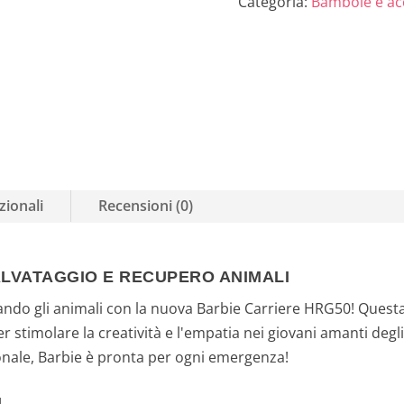
Inclusi, Gioca
Categoria:
Bambole e ac
n
a
l
e
e
zionali
Recensioni (0)
r
a
ALVATAGGIO E RECUPERO ANIMALI
:
ando gli animali con la nuova Barbie Carriere HRG50! Questa 
3
r stimolare la creatività e l'empatia nei giovani amanti degl
ionale, Barbie è pronta per ogni emergenza!
9
I