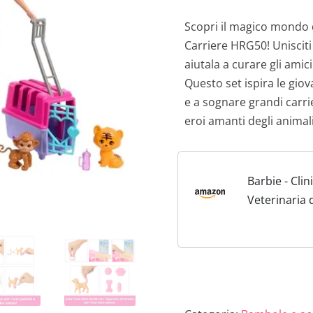
r
Scopri il magico mondo d
Carriere HRG50! Unisciti 
e
aiutala a curare gli amici
z
Questo set ispira le giov
e a sognare grandi carrie
z
eroi amanti degli animali
o
o
Barbie - Clin
Veterinaria 
r
Soccorso, S
i
Bambola dai 
Rosa, Arred
g
Pasta modell
i
Accessori a