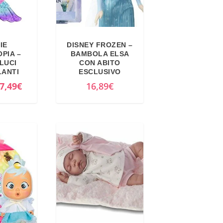
IE
DISNEY FROZEN –
PIA –
BAMBOLA ELSA
LUCI
CON ABITO
LANTI
ESCLUSIVO
I
7,49
€
16,89
€
l
p
r
e
z
z
o
a
t
t