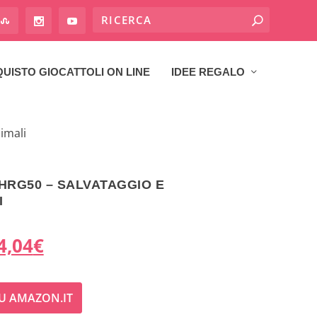
UISTO GIOCATTOLI ON LINE
IDEE REGALO
imali
HRG50 – SALVATAGGIO E
I
I
4,04
€
l
U AMAZON.IT
p