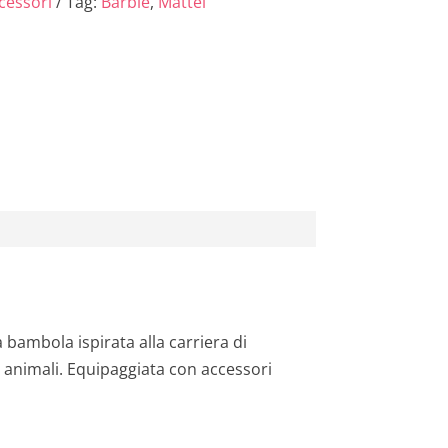
ttolo...
cessori
Tag:
Barbie
,
Mattel
l
e
è
:
3
4
,
0
bambola ispirata alla carriera di
4
i animali. Equipaggiata con accessori
€