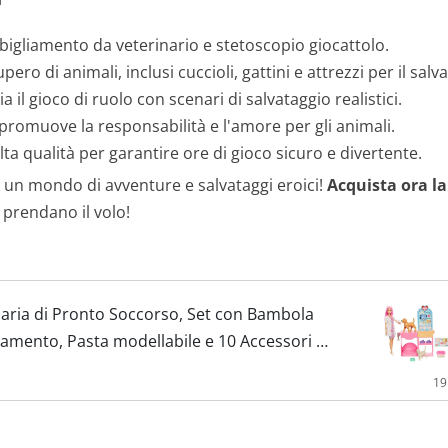
,
igliamento da veterinario e stetoscopio giocattolo.
9
ero di animali, inclusi cuccioli, gattini e attrezzi per il salv
9
il gioco di ruolo con scenari di salvataggio realistici.
 promuove la responsabilità e l'amore per gli animali.
€
alta qualità per garantire ore di gioco sicuro e divertente.
.
 un mondo di avventure e salvataggi eroici!
Acquista ora l
 prendano il volo!
inaria di Pronto Soccorso, Set con Bambola
damento, Pasta modellabile e 10 Accessori a
o...
19