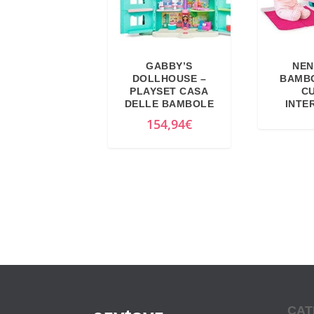
GABBY’S
NEN
DOLLHOUSE –
BAMB
PLAYSET CASA
C
DELLE BAMBOLE
INTE
154,94
€
CAT