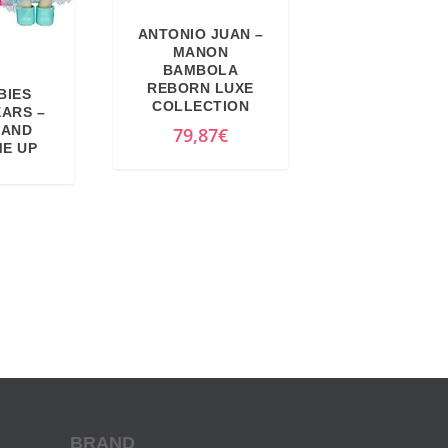
u
ANTONIO JUAN –
a
MANON
BAMBOLA
l
REBORN LUXE
BIES
e
COLLECTION
EARS –
è
LAND
79,87
€
ME UP
:
1
7
,
4
9
€
.
BRAND