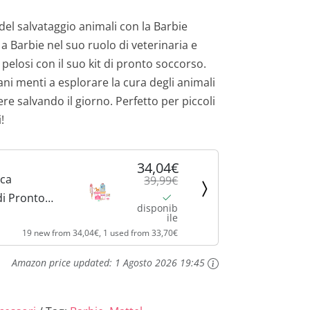
r
el salvataggio animali con la Barbie
a Barbie nel suo ruolo di veterinaria e
e
 pelosi con il suo kit di pronto soccorso.
z
ani menti a esplorare la cura degli animali
re salvando il giorno. Perfetto per piccoli
z
!
o
34,04€
a
ica
39,99€
di Pronto
t
disponib
et con
ile
t
19 new from 34,04€, 1 used from 33,70€
Capelli
amento,
u
Amazon price updated:
1 Agosto 2026 19:45
abile e 10
a
 Tema