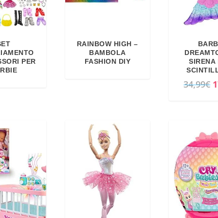
SET
RAINBOW HIGH –
BARB
LIAMENTO
BAMBOLA
DREAMTO
SSORI PER
FASHION DIY
SIRENA 
RBIE
SCINTIL
I
34,99
€
1
l
p
r
e
z
z
o
o
r
i