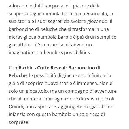
adorano le dolci sorprese e il piacere della
scoperta. Ogni bambola ha la sua personalità, la
sua storia e i suoi segreti da svelare giocando. Il
barboncino di peluche che si trasforma in una
meravigliosa bambola Barbie è più di un semplice
giocattolo—it's a promise of adventure,
imagination, and endless possibilities.
Con
Barbie - Cutie Reveal: Barboncino di
Peluche
, le possibilità di gioco sono infinite e la
gioia di scoprire nuove storie è immensa. Non è
solo un giocattolo, ma un compagno di avventure
che alimenterà l'immaginazione dei vostri piccoli.
Quindi, non aspettate, aggiungete magia alla loro
infanzia con questa bambola unica e ricca di
sorprese!