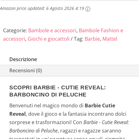
Amazon price updated:
6 Agosto 2026 4:19
Categorie:
Bambole e accessori
,
Bambole Fashion e
accessori
,
Giochi e giocattoli
Tag:
Barbie
,
Mattel
Descrizione
Recensioni (0)
SCOPRI BARBIE - CUTIE REVEAL:
BARBONCINO DI PELUCHE
Benvenuti nel magico mondo di
Barbie Cutie
Reveal
, dove il gioco e la fantasia incontrano dolci
sorprese e trasformazioni! Con
Barbie - Cutie Reveal:
Barboncino di Peluche
, ragazzi e ragazze saranno
trasportati in un'avventura senza eguali, riempita