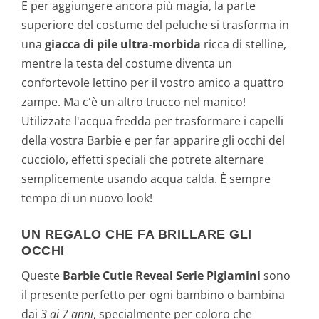
E per aggiungere ancora più magia, la parte
superiore del costume del peluche si trasforma in
una
giacca di pile ultra-morbida
ricca di stelline,
mentre la testa del costume diventa un
confortevole lettino per il vostro amico a quattro
zampe. Ma c'è un altro trucco nel manico!
Utilizzate l'acqua fredda per trasformare i capelli
della vostra Barbie e per far apparire gli occhi del
cucciolo, effetti speciali che potrete alternare
semplicemente usando acqua calda. È sempre
tempo di un nuovo look!
UN REGALO CHE FA BRILLARE GLI
OCCHI
Queste
Barbie Cutie Reveal Serie Pigiamini
sono
il presente perfetto per ogni bambino o bambina
dai
3 ai 7 anni
, specialmente per coloro che