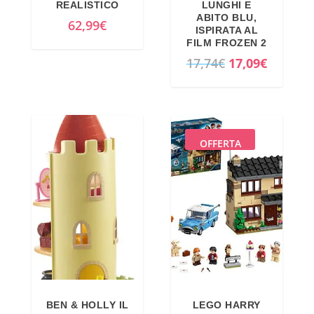
REALISTICO
LUNGHI E
ABITO BLU,
62,99
€
ISPIRATA AL
FILM FROZEN 2
I
I
17,74
€
17,09
€
l
l
p
p
r
r
e
e
OFFERTA
z
z
z
z
o
o
o
a
r
t
i
t
g
u
i
a
BEN & HOLLY IL
LEGO HARRY
n
l