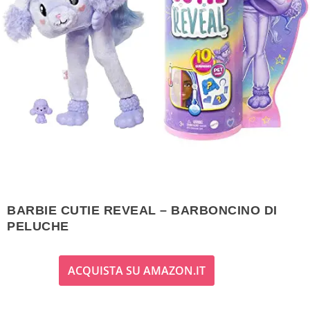
BARBIE CUTIE REVEAL – BARBONCINO DI
PELUCHE
ACQUISTA SU AMAZON.IT