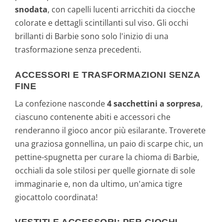
snodata
, con capelli lucenti arricchiti da ciocche
colorate e dettagli scintillanti sul viso. Gli occhi
brillanti di Barbie sono solo l'inizio di una
trasformazione senza precedenti.
ACCESSORI E TRASFORMAZIONI SENZA
FINE
La confezione nasconde
4 sacchettini a sorpresa
,
ciascuno contenente abiti e accessori che
renderanno il gioco ancor più esilarante. Troverete
una graziosa gonnellina, un paio di scarpe chic, un
pettine-spugnetta per curare la chioma di Barbie,
occhiali da sole stilosi per quelle giornate di sole
immaginarie e, non da ultimo, un'amica tigre
giocattolo coordinata!