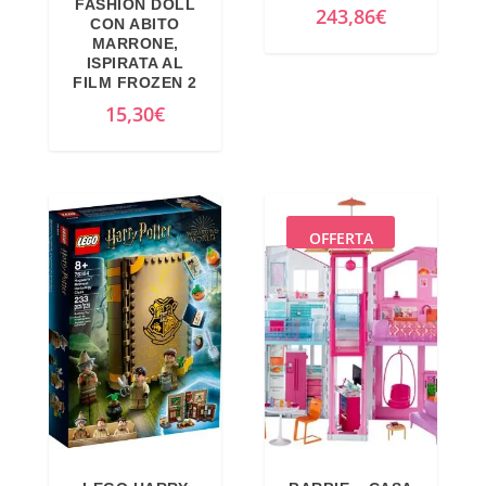
FASHION DOLL
243,86
€
e
:
CON ABITO
MARRONE,
e
7
ISPIRATA AL
r
9
FILM FROZEN 2
a
,
15,30
€
:
0
8
0
4
€
,
.
OFFERTA
0
0
€
.