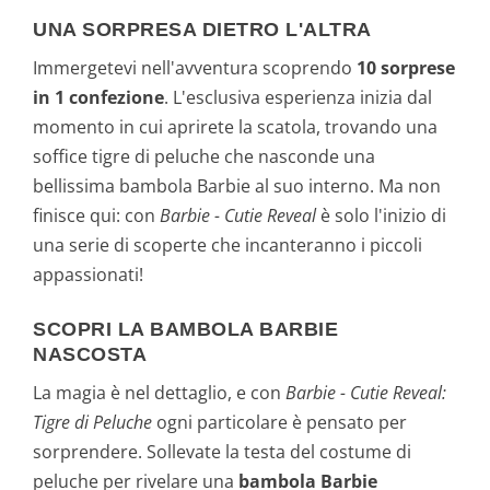
UNA SORPRESA DIETRO L'ALTRA
Immergetevi nell'avventura scoprendo
10 sorprese
in 1 confezione
. L'esclusiva esperienza inizia dal
momento in cui aprirete la scatola, trovando una
soffice tigre di peluche che nasconde una
bellissima bambola Barbie al suo interno. Ma non
finisce qui: con
Barbie - Cutie Reveal
è solo l'inizio di
una serie di scoperte che incanteranno i piccoli
appassionati!
SCOPRI LA BAMBOLA BARBIE
NASCOSTA
La magia è nel dettaglio, e con
Barbie - Cutie Reveal:
Tigre di Peluche
ogni particolare è pensato per
sorprendere. Sollevate la testa del costume di
peluche per rivelare una
bambola Barbie