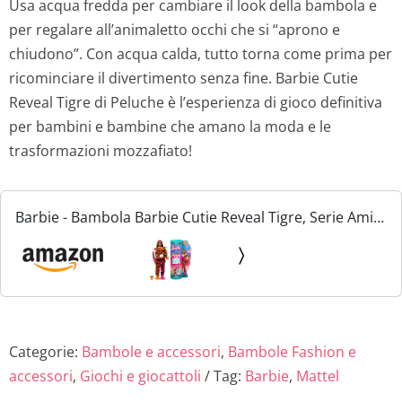
Usa acqua fredda per cambiare il look della bambola e
per regalare all’animaletto occhi che si “aprono e
chiudono”. Con acqua calda, tutto torna come prima per
ricominciare il divertimento senza fine. Barbie Cutie
Reveal Tigre di Peluche è l’esperienza di gioco definitiva
per bambini e bambine che amano la moda e le
trasformazioni mozzafiato!
Barbie - Bambola Barbie Cutie Reveal Tigre, Serie Amici
della giungla, con costume da tigre, di peluche e 10
sorprese con tecnologia cambia colore,...
Categorie:
Bambole e accessori
,
Bambole Fashion e
accessori
,
Giochi e giocattoli
Tag:
Barbie
,
Mattel