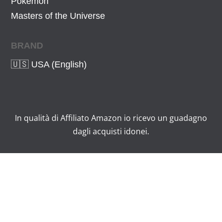
Pokémon
Masters of the Universe
BRAND
🇺🇸 USA (English)
In qualità di Affiliato Amazon io ricevo un guadagno
dagli acquisti idonei.