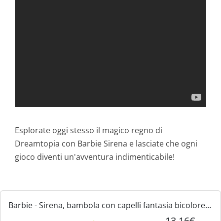
Esplorate oggi stesso il magico regno di
Dreamtopia con Barbie Sirena e lasciate che ogni
gioco diventi un'avventura indimenticabile!
Barbie - Sirena, bambola con capelli fantasia bicolore
blue e gialli e cerchietto incluso, con corpetto ispirato
13,16€