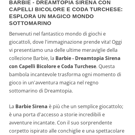
BARBIE - DREAMTOPIA SIRENA CON
CAPELLI BICOLORE E CODA TURCHESE:
4
€
ESPLORA UN MAGICO MONDO
SOTTOMARINO
,
.
Benvenuti nel fantastico mondo di giochi e
9
giocattoli, dove l'immaginazione prende vita! Oggi
vi presentiamo una delle ultime meraviglie della
9
collezione Barbie, la
Barbie - Dreamtopia Sirena
€
con Capelli Bicolore e Coda Turchese
. Questa
bambola incantevole trasforma ogni momento di
.
gioco in un'avventura magica nel regno
sottomarino di Dreamtopia.
La
Barbie Sirena
è più che un semplice giocattolo;
è una porta d'accesso a storie incredibili e
avventure incantate. Con il suo sorprendente
corpetto ispirato alle conchiglie e una spettacolare