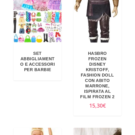
o
o
o
a
r
t
i
t
g
u
i
a
SET
HASBRO
n
l
ABBIGLIAMENT
FROZEN
a
e
O E ACCESSORI
DISNEY
PER BARBIE
KRISTOFF,
l
è
FASHION DOLL
e
:
CON ABITO
MARRONE,
e
1
ISPIRATA AL
r
7
FILM FROZEN 2
a
,
15,30
€
:
4
3
9
4
€