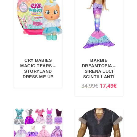
CRY BABIES
BARBIE
MAGIC TEARS –
DREAMTOPIA –
STORYLAND
SIRENA LUCI
DRESS ME UP
SCINTILLANTI
I
I
34,99
€
17,49
€
l
l
p
p
r
r
e
e
z
z
z
z