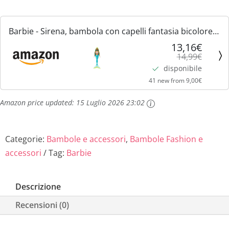
g
u
i
a
Barbie - Sirena, bambola con capelli fantasia bicolore
n
l
blue e gialli e cerchietto incluso, con corpetto ispirato
13,16€
14,99€
alle conchiglie e coda turchese, giocattolo...
a
e
disponibile
41 new from 9,00€
l
è
Amazon price updated:
15 Luglio 2026 23:02
e
:
e
1
Categorie:
Bambole e accessori
,
Bambole Fashion e
accessori
Tag:
Barbie
r
3
a
,
Descrizione
:
1
Recensioni (0)
1
6