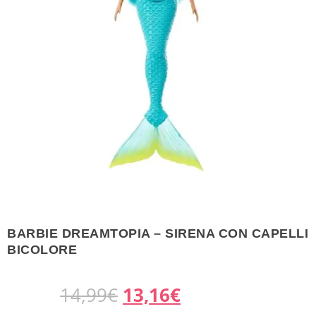
BARBIE DREAMTOPIA – SIRENA CON CAPELLI
BICOLORE
I
I
14,99
€
13,16
€