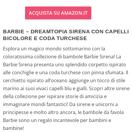
l
l
ACQUISTA SU AMAZON.IT
p
p
r
r
BARBIE – DREAMTOPIA SIRENA CON CAPELLI
BICOLORE E CODA TURCHESE
e
e
Esplora un magico mondo sottomarino con la
z
z
coloratissima collezione di bambole Barbie Sirena! La
Barbie Sirena presenta uno splendido corpetto ispirato
z
z
alle conchiglie e una coda turchese con pinna sfumata. Il
o
o
cerchietto ispirato all’oceano aggiunge un tocco di stile
marino ai suoi vivaci capelli blu e gialli. Scopri altre sirene
o
a
della collezione per ispirare storie di amicizia e
immaginare mondi fantastici! Da sirene e unicorni a
r
t
principesse e molto altro ancora, le bambole da favola
i
t
Barbie sono un regalo incantevole per bambini e
bambine!