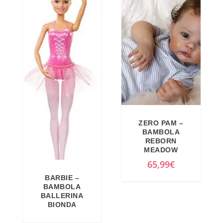
,
.
9
9
€
.
ZERO PAM –
BAMBOLA
REBORN
MEADOW
65,99
€
BARBIE –
BAMBOLA
BALLERINA
BIONDA