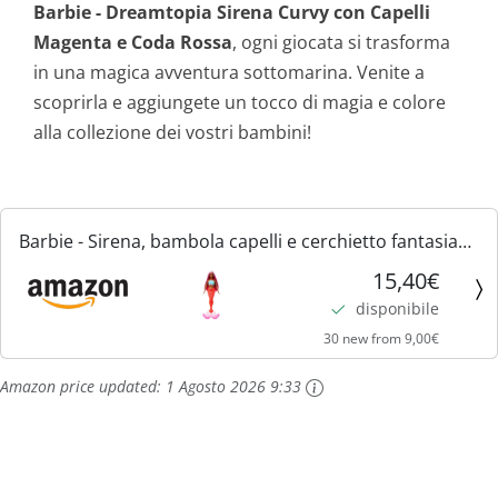
Barbie - Dreamtopia Sirena Curvy con Capelli
Magenta e Coda Rossa
, ogni giocata si trasforma
in una magica avventura sottomarina. Venite a
scoprirla e aggiungete un tocco di magia e colore
alla collezione dei vostri bambini!
Barbie - Sirena, bambola capelli e cerchietto fantasia
magenta, silhouette curvy con corpetto ispirato alle
15,40€
conchiglie e coda rossa tropicale, giocattolo per...
disponibile
30 new from 9,00€
Amazon price updated:
1 Agosto 2026 9:33