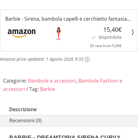
Barbie - Sirena, bambola capelli e cerchietto fantasia
magenta, silhouette curvy con corpetto ispirato alle
15,40€
conchiglie e coda rossa tropicale, giocattolo per...
disponibile
30 new from 9,00€
Amazon price updated:
1 Agosto 2026 9:33
Categorie:
Bambole e accessori
,
Bambole Fashion e
accessori
Tag:
Barbie
Descrizione
Recensioni (0)
BARBIE - DREAMTOPIA SIRENA CURVY