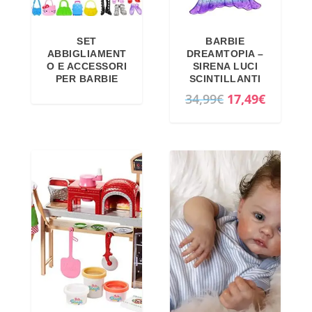
SET
BARBIE
ABBIGLIAMENT
DREAMTOPIA –
O E ACCESSORI
SIRENA LUCI
PER BARBIE
SCINTILLANTI
I
I
34,99
€
17,49
€
l
l
p
p
r
r
e
e
z
z
z
z
o
o
o
a
r
t
i
t
g
u