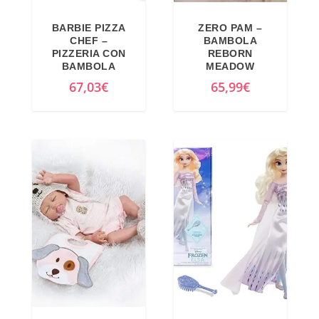
i
a
BARBIE PIZZA
ZERO PAM –
n
l
CHEF –
BAMBOLA
a
e
PIZZERIA CON
REBORN
BAMBOLA
MEADOW
l
è
67,03
€
65,99
€
e
:
e
1
r
7
a
,
:
4
3
9
4
€
,
.
9
9
€
.