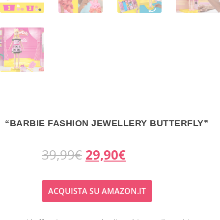
“BARBIE FASHION JEWELLERY BUTTERFLY”
I
I
39,99
€
29,90
€
l
l
ACQUISTA SU AMAZON.IT
p
p
r
r