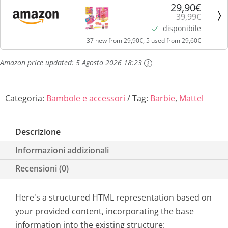
29,90€
a
e
39,99€
disponibile
l
è
37 new from 29,90€, 5 used from 29,60€
e
:
Amazon price updated:
5 Agosto 2026 18:23
e
2
Categoria:
Bambole e accessori
Tag:
Barbie
,
Mattel
r
9
a
,
Descrizione
:
9
Informazioni addizionali
Recensioni (0)
3
0
9
€
Here's a structured HTML representation based on
your provided content, incorporating the base
,
.
information into the existing structure: