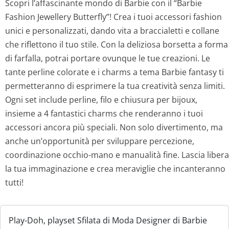
Scopri l’affascinante mondo di Barbie con il “Barbie
Fashion Jewellery Butterfly”! Crea i tuoi accessori fashion
e
e
unici e personalizzati, dando vita a braccialetti e collane
z
z
che riflettono il tuo stile. Con la deliziosa borsetta a forma
di farfalla, potrai portare ovunque le tue creazioni. Le
z
z
tante perline colorate e i charms a tema Barbie fantasy ti
o
o
permetteranno di esprimere la tua creatività senza limiti.
Ogni set include perline, filo e chiusura per bijoux,
o
a
insieme a 4 fantastici charms che renderanno i tuoi
accessori ancora più speciali. Non solo divertimento, ma
r
t
anche un’opportunità per sviluppare percezione,
i
t
coordinazione occhio-mano e manualità fine. Lascia libera
la tua immaginazione e crea meraviglie che incanteranno
g
u
tutti!
i
a
Play-Doh, playset Sfilata di Moda Designer di Barbie
n
l