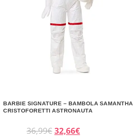
BARBIE SIGNATURE – BAMBOLA SAMANTHA
CRISTOFORETTI ASTRONAUTA
I
I
36,99
€
32,66
€