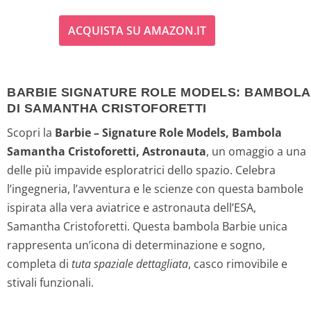
l
l
ACQUISTA SU AMAZON.IT
p
p
r
r
BARBIE SIGNATURE ROLE MODELS: BAMBOLA
e
e
DI SAMANTHA CRISTOFORETTI
z
z
Scopri la
Barbie – Signature Role Models, Bambola
Samantha Cristoforetti, Astronauta
, un omaggio a una
z
z
delle più impavide esploratrici dello spazio. Celebra
o
o
l’ingegneria, l’avventura e le scienze con questa bambole
ispirata alla vera aviatrice e astronauta dell’ESA,
o
a
Samantha Cristoforetti. Questa bambola Barbie unica
rappresenta un’icona di determinazione e sogno,
r
t
completa di
tuta spaziale dettagliata
, casco rimovibile e
i
t
stivali funzionali.