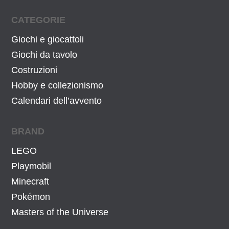
:
7
1
1
CATEGORIE
8
€
Giochi e giocattoli
,
.
Giochi da tavolo
9
8
Costruzioni
€
Hobby e collezionismo
.
Calendari dell’avvento
BRAND
LEGO
Playmobil
Minecraft
Pokémon
Masters of the Universe