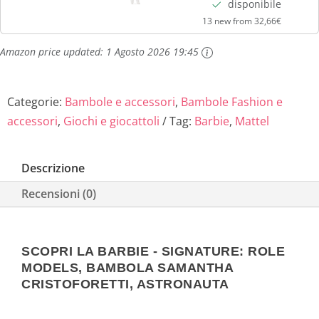
disponibile
Giocattolo...
13 new from 32,66€
6
€
Amazon price updated:
1 Agosto 2026 19:45
,
.
9
Categorie:
Bambole e accessori
,
Bambole Fashion e
9
accessori
,
Giochi e giocattoli
Tag:
Barbie
,
Mattel
€
Descrizione
.
Recensioni (0)
SCOPRI LA BARBIE - SIGNATURE: ROLE
MODELS, BAMBOLA SAMANTHA
CRISTOFORETTI, ASTRONAUTA