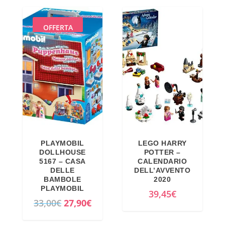
OFFERTA
PLAYMOBIL
LEGO HARRY
DOLLHOUSE
POTTER –
5167 – CASA
CALENDARIO
DELLE
DELL’AVVENTO
BAMBOLE
2020
PLAYMOBIL
39,45
€
I
I
33,00
€
27,90
€
l
l