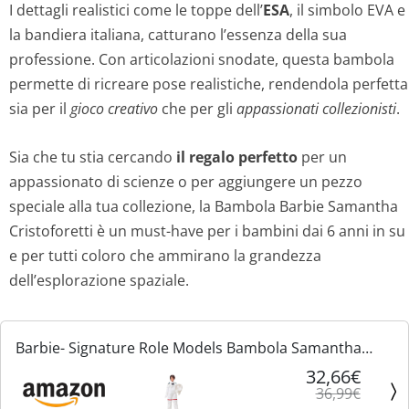
g
u
I dettagli realistici come le toppe dell’
ESA
, il simbolo EVA e
la bandiera italiana, catturano l’essenza della sua
i
a
professione. Con articolazioni snodate, questa bambola
n
l
permette di ricreare pose realistiche, rendendola perfetta
sia per il
gioco creativo
che per gli
appassionati collezionisti
.
a
e
Sia che tu stia cercando
il regalo perfetto
per un
l
è
appassionato di scienze o per aggiungere un pezzo
e
:
speciale alla tua collezione, la Bambola Barbie Samantha
Cristoforetti è un must-have per i bambini dai 6 anni in su
e
3
e per tutti coloro che ammirano la grandezza
r
2
dell’esplorazione spaziale.
a
,
Barbie- Signature Role Models Bambola Samantha
:
6
Cristoforetti Astronauta ESA, da 29,2Cm Castana e
32,66€
36,99€
Articolata con Casco e Tuta Spaziale Realistica,
3
6