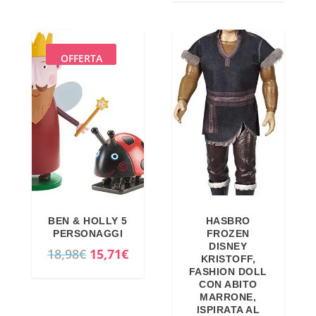
OFFERTA
BEN & HOLLY 5
HASBRO
PERSONAGGI
FROZEN
DISNEY
I
I
18,98
€
15,71
€
KRISTOFF,
l
l
FASHION DOLL
CON ABITO
p
p
MARRONE,
r
r
ISPIRATA AL