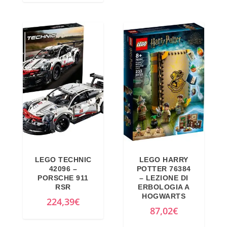
a
,
:
2
4
8
9
€
,
.
0
0
€
.
LEGO TECHNIC
LEGO HARRY
42096 –
POTTER 76384
PORSCHE 911
– LEZIONE DI
RSR
ERBOLOGIA A
HOGWARTS
224,39
€
87,02
€