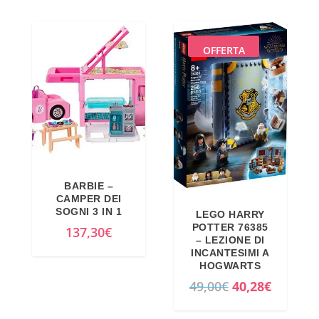
p
p
r
r
e
e
OFFERTA
z
z
z
z
o
o
o
a
r
t
i
t
g
u
BARBIE –
i
a
CAMPER DEI
SOGNI 3 IN 1
LEGO HARRY
n
l
POTTER 76385
137,30
€
a
e
– LEZIONE DI
INCANTESIMI A
l
è
HOGWARTS
e
:
I
I
49,00
€
40,28
€
e
2
l
l
r
7