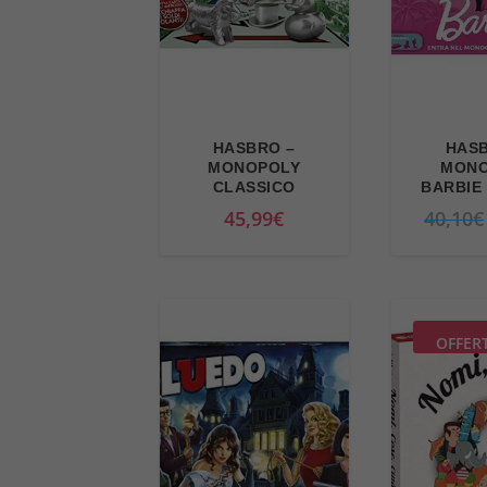
HASBRO –
HASB
MONOPOLY
MONO
CLASSICO
BARBIE 
45,99
€
40,10
€
OFFER