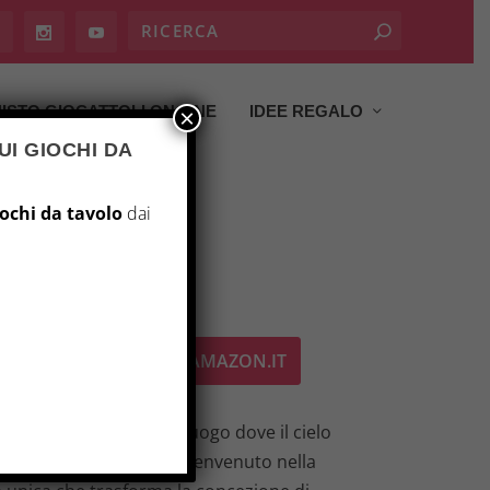
ISTO GIOCATTOLI ON LINE
IDEE REGALO
×
UI GIOCHI DA
iochi da tavolo
dai
ACQUISTA SU AMAZON.IT
e solca le acque, un luogo dove il cielo
n abbraccio senza fine. Benvenuto nella