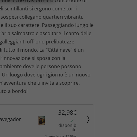
a unica che trasforma la concezione di
li scintillanti si ergono come torri
sospesi collegano quartieri vibranti,
 il suo carattere. Passeggiando lungo le
’aria salmastra e ascoltare il canto delle
galleggianti offrono prelibatezze
di tutto il mondo. La “Città nave” è un
l’innovazione si sposa con la
n ambiente dove le persone possono
. Un luogo dove ogni giorno è un nuovo
’avventura che ti invita a scoprire,
uto a bordo!
32,98€
Navegador
disponib
ile
4 new from 32,98€