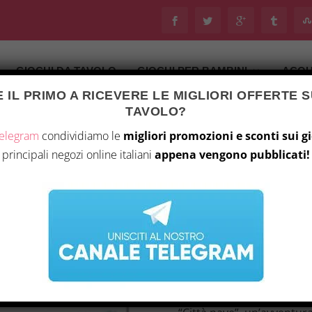
GIOCHI DA TAVOLO
GIOCHI PER BAMBINI
ACQU
 IL PRIMO A RICEVERE LE MIGLIORI OFFERTE S
Ultimo aggiornamento il 7 Luglio 2026 22:03
TAVOLO?
tà
/
Giochi da tavolo
/ “Città nave”
Telegram
condividiamo le
migliori promozioni e sconti sui g
principali negozi online italiani
appena vengono pubblicati!
“CITTÀ NAVE”
32,98
€
Immagina una metropoli ch
e il mare si fondono in u