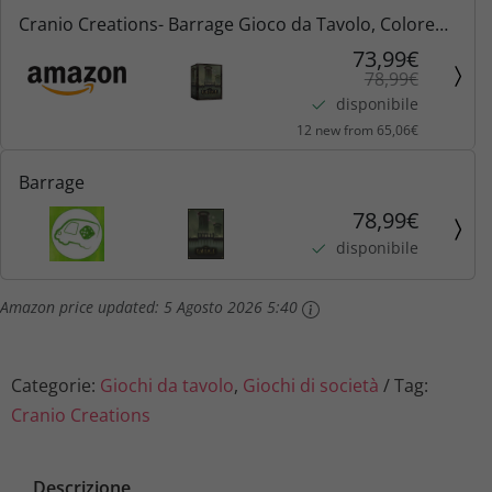
n
l
Cranio Creations- Barrage Gioco da Tavolo, Colore
Marrone, CC211
73,99€
a
e
78,99€
disponibile
l
è
12 new from 65,06€
e
:
Barrage
e
7
78,99€
disponibile
r
3
Amazon price updated:
5 Agosto 2026 5:40
a
,
:
9
Categorie:
Giochi da tavolo
,
Giochi di società
Tag:
7
9
Cranio Creations
8
€
Descrizione