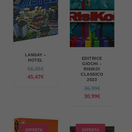
LANSAY –
EDITRICE
HOTEL
GIOCHI –
I
56,05
€
RISIKO!
CLASSICO
l
I
45,47
€
2023
p
l
I
36,99
€
r
p
l
I
30,99
€
e
r
p
l
z
e
r
p
z
z
e
r
o
z
z
e
OFFERTA
OFFERTA
o
o