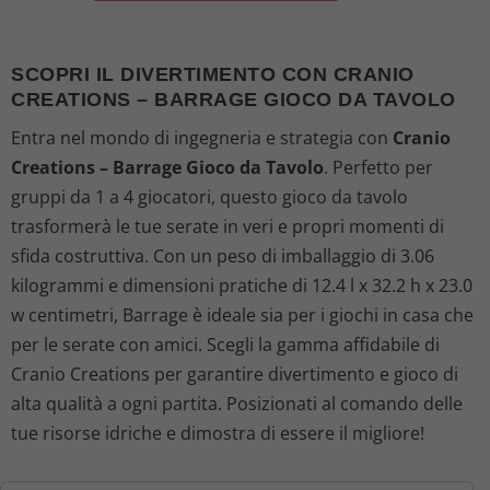
r
r
SCOPRI IL DIVERTIMENTO CON CRANIO
e
e
CREATIONS – BARRAGE GIOCO DA TAVOLO
z
z
Entra nel mondo di ingegneria e strategia con
Cranio
Creations – Barrage Gioco da Tavolo
. Perfetto per
z
z
gruppi da 1 a 4 giocatori, questo gioco da tavolo
o
o
trasformerà le tue serate in veri e propri momenti di
sfida costruttiva. Con un peso di imballaggio di 3.06
o
a
kilogrammi e dimensioni pratiche di 12.4 l x 32.2 h x 23.0
w centimetri, Barrage è ideale sia per i giochi in casa che
r
t
per le serate con amici. Scegli la gamma affidabile di
i
t
Cranio Creations per garantire divertimento e gioco di
alta qualità a ogni partita. Posizionati al comando delle
g
u
tue risorse idriche e dimostra di essere il migliore!
i
a