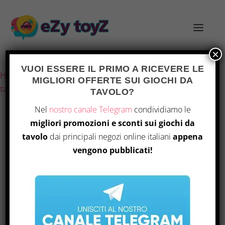
×
Ultimo aggiornamento il 5 Agosto 2026 5:40
VUOI ESSERE IL PRIMO A RICEVERE LE
Home
/
Giochi e giocattoli
/
Giochi di società
/
Giochi da
MIGLIORI OFFERTE SUI GIOCHI DA
tavolo
/ Cranio Creations – Barrage
TAVOLO?
Nel
nostro canale Telegram
condividiamo le
migliori promozioni e sconti sui giochi da
OFFERTA
tavolo
dai principali negozi online italiani
appena
vengono pubblicati!