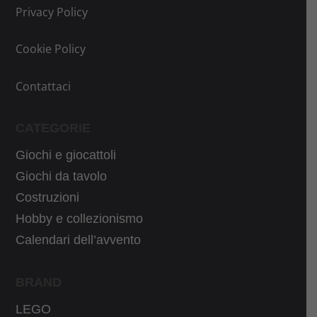
i
u
Privacy Policy
n
a
a
l
Cookie Policy
l
e
e
è
Contattaci
e
:
r
3
CATEGORIE
a
3
Giochi e giocattoli
:
,
3
9
Giochi da tavolo
9
9
Costruzioni
,
€
Hobby e collezionismo
9
.
Calendari dell’avvento
9
€
BRAND
.
LEGO