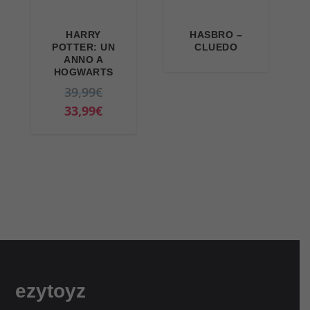
HARRY
HASBRO –
POTTER: UN
CLUEDO
ANNO A
HOGWARTS
I
39,99
€
l
I
33,99
€
p
l
r
p
e
r
z
e
z
z
o
z
o
o
r
a
i
t
ezytoyz
g
t