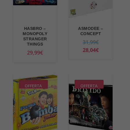
HASBRO –
ASMODEE –
MONOPOLY
CONCEPT
STRANGER
I
31,99
€
THINGS
l
I
28,04
€
29,99
€
p
l
r
p
e
r
z
e
OFFERTA
OFFERTA
z
z
o
z
o
o
r
a
i
t
g
t