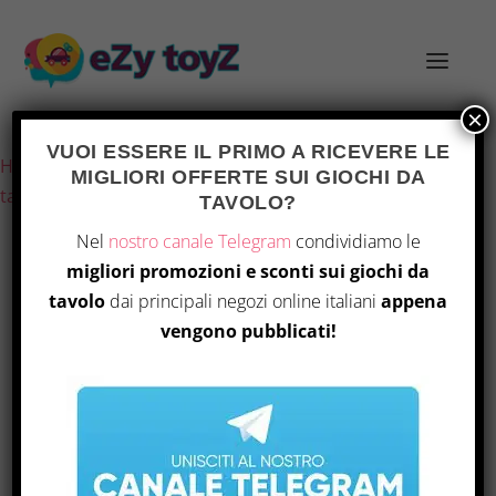
×
Ultimo aggiornamento il 7 Agosto 2026 4:23
VUOI ESSERE IL PRIMO A RICEVERE LE
Home
/
Giochi e giocattoli
/
Giochi di società
/
Giochi da
MIGLIORI OFFERTE SUI GIOCHI DA
tavolo
/ Disney Crossy Roads 71002 – Set da gioco
TAVOLO?
Nel
nostro canale Telegram
condividiamo le
migliori promozioni e sconti sui giochi da
tavolo
dai principali negozi online italiani
appena
vengono pubblicati!