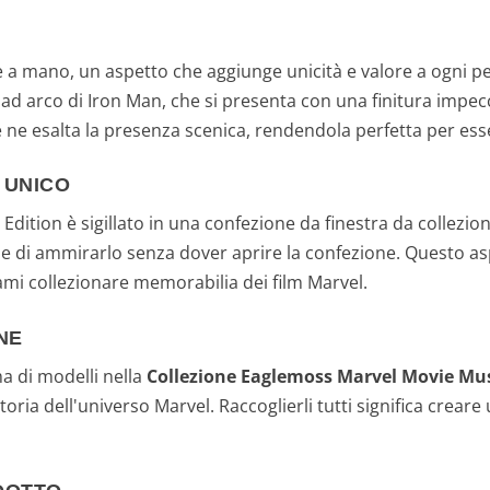
 a mano, un aspetto che aggiunge unicità e valore a ogni pezz
 ad arco di Iron Man, che si presenta con una finitura impecca
 ne esalta la presenza scenica, rendendola perfetta per esser
 UNICO
 Edition è sigillato in una confezione da finestra da collezi
 di ammirarlo senza dover aprire la confezione. Questo asp
 ami collezionare memorabilia dei film Marvel.
NE
ma di modelli nella
Collezione Eaglemoss Marvel Movie M
ria dell'universo Marvel. Raccoglierli tutti significa creare u