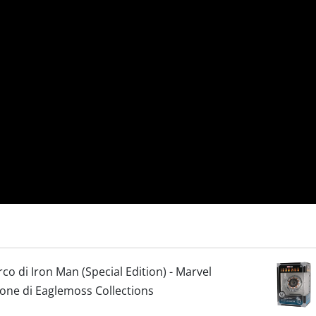
co di Iron Man (Special Edition) - Marvel
one di Eaglemoss Collections