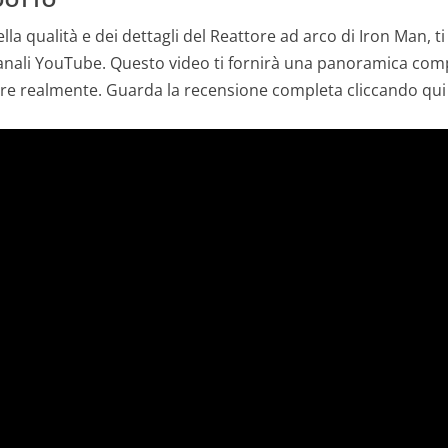
DOTTO
lla qualità e dei dettagli del Reattore ad arco di Iron Man, 
canali YouTube. Questo video ti fornirà una panoramica compl
re realmente. Guarda la recensione completa cliccando qui 