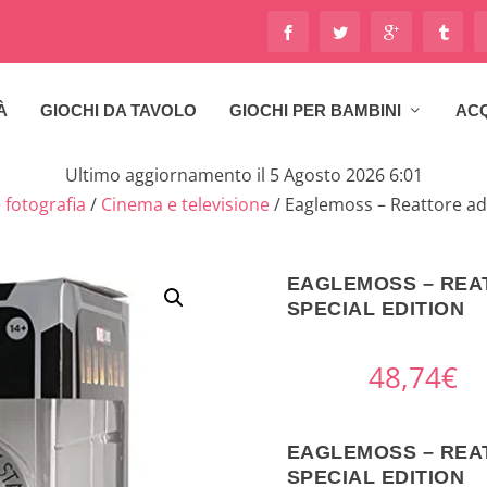
À
GIOCHI DA TAVOLO
GIOCHI PER BAMBINI
ACQ
Ultimo aggiornamento il 5 Agosto 2026 6:01
 fotografia
/
Cinema e televisione
/ Eaglemoss – Reattore ad 
EAGLEMOSS – REAT
SPECIAL EDITION
48,74
€
EAGLEMOSS – REAT
SPECIAL EDITION