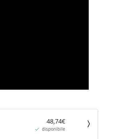
48,74€
disponibile