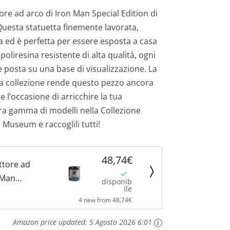
ore ad arco di Iron Man Special Edition di
Questa statuetta finemente lavorata,
a ed è perfetta per essere esposta a casa
n poliresina resistente di alta qualità, ogni
e posta su una base di visualizzazione. La
da collezione rende questo pezzo ancora
 l’occasione di arricchire la tua
tera gamma di modelli nella Collezione
Museum e raccoglili tutti!
48,74€
ttore ad
 Man
disponib
ile
ion) - Marvel
4 new from 48,74€
eum
di Eaglemoss
Amazon price updated:
5 Agosto 2026 6:01