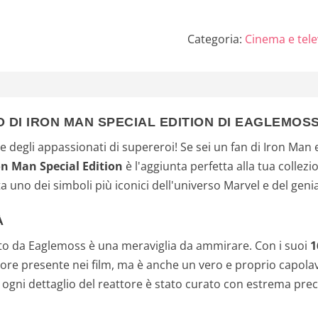
Collections
Categoria:
Cinema e tele
 DI IRON MAN SPECIAL EDITION DI EAGLEMOS
 degli appassionati di supereroi! Se sei un fan di Iron Man e
on Man Special Edition
è l'aggiunta perfetta alla tua collez
uno dei simboli più iconici dell'universo Marvel e del genia
À
tto da Eaglemoss è una meraviglia da ammirare. Con i suoi
1
ore presente nei film, ma è anche un vero e proprio capolavo
, ogni dettaglio del reattore è stato curato con estrema pr