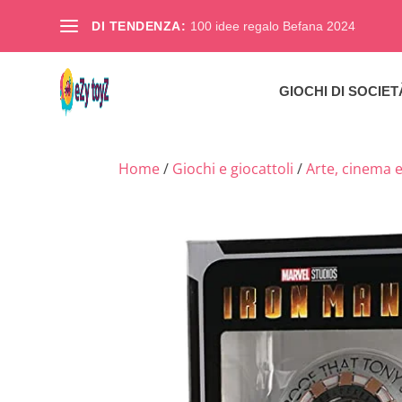
DI TENDENZA:
100 idee regalo Befana 2024
GIOCHI DI SOCIET
Home
/
Giochi e giocattoli
/
Arte, cinema e