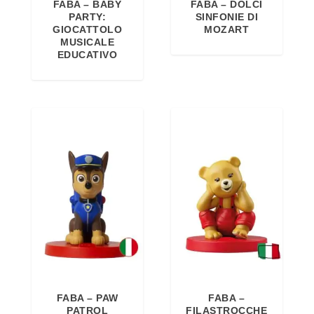
FABA – BABY
FABA – DOLCI
n
l
PARTY:
SINFONIE DI
a
e
GIOCATTOLO
MOZART
MUSICALE
l
è
EDUCATIVO
e
:
e
1
r
3
a
,
:
7
1
1
4
€
,
.
9
0
€
.
FABA – PAW
FABA –
PATROL
FILASTROCCHE