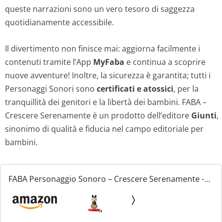
queste narrazioni sono un vero tesoro di saggezza
quotidianamente accessibile.
Il divertimento non finisce mai: aggiorna facilmente i
contenuti tramite l’App
MyFaba
e continua a scoprire
nuove avventure! Inoltre, la sicurezza è garantita; tutti i
Personaggi Sonori sono
certificati e atossici
, per la
tranquillità dei genitori e la libertà dei bambini. FABA –
Crescere Serenamente è un prodotto dell’editore
Giunti
,
sinonimo di qualità e fiducia nel campo editoriale per
bambini.
FABA Personaggio Sonoro – Crescere Serenamente -
Storie e fiabe sonore 4-6+ anni, Versione Italiana,
Giocattolo con Contenuto Educativo per Bambini e
bambine