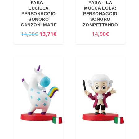
FABA –
FABA – LA
LUCILLA
MUCCA LOLA:
PERSONAGGIO
PERSONAGGIO
SONORO
SONORO
CANZONI MARE
ZOMPETTANDO
I
I
14,90
€
13,71
€
14,90
€
l
l
p
p
r
r
e
e
z
z
z
z
o
o
o
a
r
t
i
t
g
u
i
a