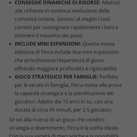
CONSEGNE DINAMICHE DI RISORSE:
Adattati
alle richieste in continua evoluzione delle
comunità isolane. Gestisci al meglio i tuoi
carretti per consegnare rapidamente i beni e
ottenere il massimo dei punti.
INCLUDE MINI ESPANSIONI:
Questa nuova
edizione di Finca include due mini espansioni
che arricchiscono l’esperienza di gioco,
offrendo maggiore profondità e rigiocabilità.
GIOCO STRATEGICO PER FAMIGLIE:
Perfetto
per le serate in famiglia, Finca mette alla prova
la capacità strategica e la pianificazione dei
giocatori. Adatto dai 10 anni in su, con una
durata di circa 45 minuti, per 2-5 giocatori.
Se sei alla ricerca di un gioco che combini
strategia e divertimento, Finca è la scelta ideale.
Con la sua varietà di meccaniche e la possibilità