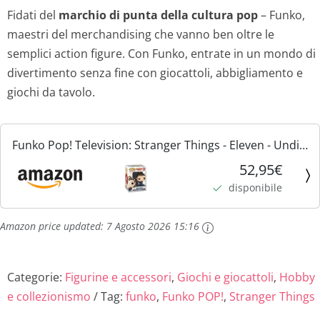
Fidati del
marchio di punta della cultura pop
– Funko,
maestri del merchandising che vanno ben oltre le
semplici action figure. Con Funko, entrate in un mondo di
divertimento senza fine con giocattoli, abbigliamento e
giochi da tavolo.
Funko Pop! Television: Stranger Things - Eleven - Undici
- Figura in Vinile da Collezione - Idea Regalo -
52,95€
Merchandising Ufficiale - Giocattoli per Bambini e...
disponibile
Amazon price updated:
7 Agosto 2026 15:16
Categorie:
Figurine e accessori
,
Giochi e giocattoli
,
Hobby
e collezionismo
Tag:
funko
,
Funko POP!
,
Stranger Things