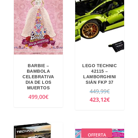
o
a
r
t
i
t
g
u
i
a
n
l
a
e
l
è
BARBIE –
LEGO TECHNIC
e
:
BAMBOLA
42115 –
CELEBRATIVA
LAMBORGHINI
e
4
DIA DE LOS
SIÁN FKP 37
r
0
MUERTOS
I
449,99
€
a
,
499,00
€
l
I
423,12
€
:
2
p
l
4
8
r
p
9
€
e
r
,
.
z
e
OFFERTA
0