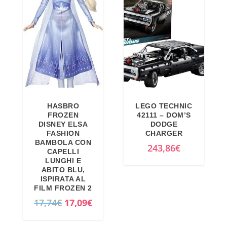
9
2
o
z
,
€
o
o
9
.
r
a
9
i
t
€
g
t
.
i
u
n
a
HASBRO
LEGO TECHNIC
a
l
FROZEN
42111 – DOM’S
l
e
DISNEY ELSA
DODGE
FASHION
CHARGER
e
è
BAMBOLA CON
243,86
€
e
:
CAPELLI
LUNGHI E
r
1
ABITO BLU,
a
1
ISPIRATA AL
FILM FROZEN 2
:
3
I
I
17,74
€
17,09
€
1
,
l
l
6
6