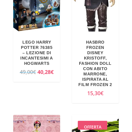
LEGO HARRY
HASBRO
POTTER 76385
FROZEN
– LEZIONE DI
DISNEY
INCANTESIMI A
KRISTOFF,
HOGWARTS
FASHION DOLL
CON ABITO
I
I
49,00
€
40,28
€
MARRONE,
l
l
ISPIRATA AL
FILM FROZEN 2
p
p
15,30
€
r
r
e
e
z
z
z
z
o
o
OFFERTA