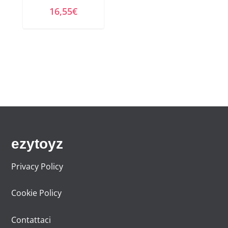
a
,
16,55
€
:
0
1
9
7
€
,
.
7
4
€
.
ezytoyz
Privacy Policy
Cookie Policy
Contattaci