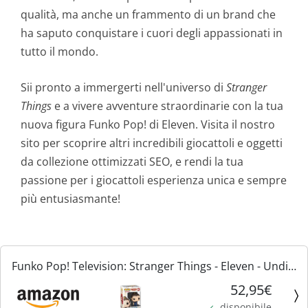
qualità, ma anche un frammento di un brand che
ha saputo conquistare i cuori degli appassionati in
tutto il mondo.
Sii pronto a immergerti nell'universo di
Stranger
Things
e a vivere avventure straordinarie con la tua
nuova figura Funko Pop! di Eleven. Visita il nostro
sito per scoprire altri incredibili giocattoli e oggetti
da collezione ottimizzati SEO, e rendi la tua
passione per i giocattoli esperienza unica e sempre
più entusiasmante!
Funko Pop! Television: Stranger Things - Eleven - Undici
- Figura in Vinile da Collezione - Idea Regalo -
52,95€
Merchandising Ufficiale - Giocattoli per Bambini e...
disponibile