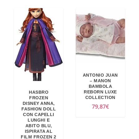
p
p
9
7
r
r
,
€
e
e
9
.
z
z
9
z
z
€
o
o
.
o
a
r
t
i
t
ANTONIO JUAN
g
u
– MANON
i
a
BAMBOLA
REBORN LUXE
HASBRO
n
l
COLLECTION
FROZEN
a
e
DISNEY ANNA,
79,87
€
FASHION DOLL
l
è
CON CAPELLI
e
:
LUNGHI E
ABITO BLU,
e
1
ISPIRATA AL
r
7
FILM FROZEN 2