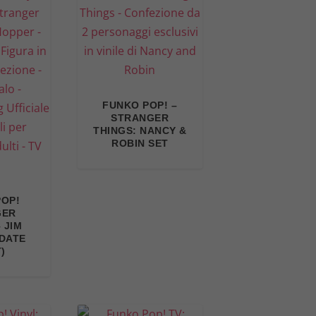
FUNKO POP! –
STRANGER
THINGS: NANCY &
ROBIN SET
POP!
GER
 JIM
(DATE
)