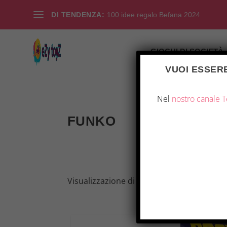
DI TENDENZA:
100 idee regalo Befana 2024
GIOCHI DI SOCIETÀ
VUOI ESSERE
Nel
nostro canale 
FUNKO
Visualizzazione di 80 risultati