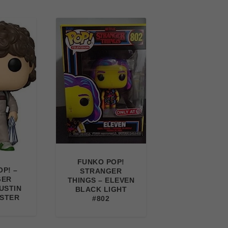
FUNKO POP!
P! –
STRANGER
GER
THINGS – ELEVEN
USTIN
BLACK LIGHT
STER
#802