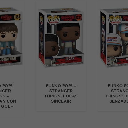
 POP!
FUNKO POP! –
FUNKO PO
NGER
STRANGER
STRAN
GS –
THINGS: LUCAS
THINGS: D
AN CON
SINCLAIR
SENZAD
 GOLF