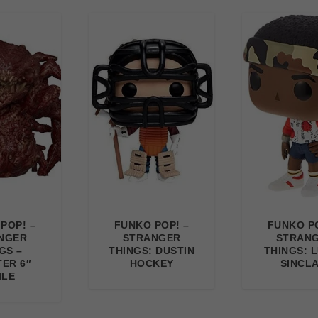
POP! –
FUNKO POP! –
FUNKO PO
NGER
STRANGER
STRAN
GS –
THINGS: DUSTIN
THINGS: 
ER 6″
HOCKEY
SINCLA
ILE