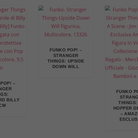
FUNKO POP! –
STRANGER
THINGS: UPSIDE
DOWN WILL
POP! –
NGER
FUNKO PO
NGS:
STRAN
RD BILLY
THINGS:
5CM
HOPPER D
– AMA
ESCLUS