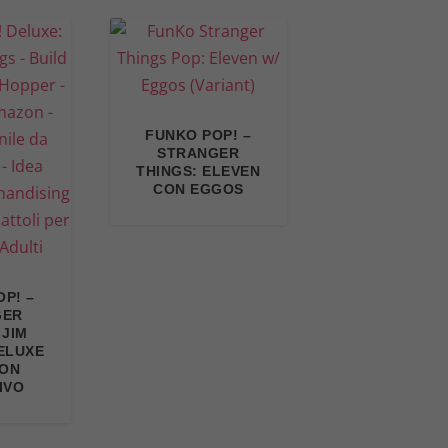
FUNKO POP! –
STRANGER
THINGS: ELEVEN
CON EGGOS
P! –
GER
 JIM
ELUXE
ZON
IVO