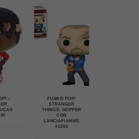
P! –
FUNKO POP!
GER
STRANGER
LUCAS
THINGS: HOPPER
IR
CON
LANCIAFIAMME
#1253