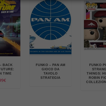
– BACK
FUNKO – PAN AM
FUNKO PO
FUTURE:
GIOCO DA
STRAN
N TIME
TAVOLO
THINGS: 
STRATEGIA
ROBIN F
99
€
COLLEZIO