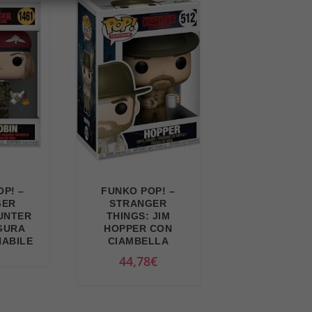
P! –
FUNKO POP! –
GER
STRANGER
HUNTER
THINGS: JIM
IGURA
HOPPER CON
NABILE
CIAMBELLA
44,78
€