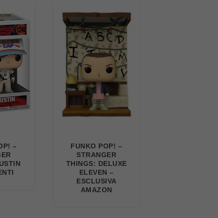
P! –
FUNKO POP! –
GER
STRANGER
USTIN
THINGS: DELUXE
ENTI
ELEVEN –
ESCLUSIVA
AMAZON