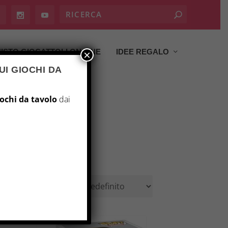
ISTO GIOCATTOLI ON LINE
IDEE REGALO
×
UI GIOCHI DA
iochi da tavolo
dai