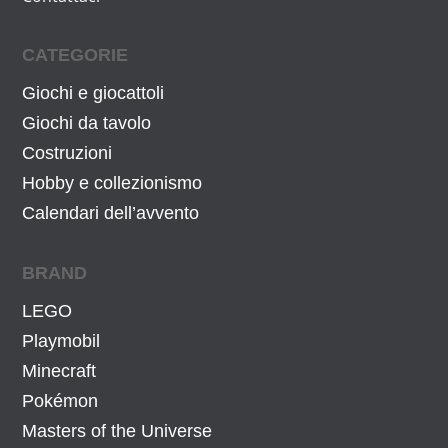
e
1
r
5
CATEGORIE
a
,
:
7
Giochi e giocattoli
1
1
Giochi da tavolo
8
€
Costruzioni
,
.
Hobby e collezionismo
9
Calendari dell’avvento
8
€
BRAND
.
LEGO
Playmobil
Minecraft
Pokémon
Masters of the Universe