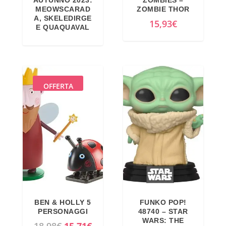
AUTUNNO 2023:
ZOMBIES –
MEOWSCARAD
ZOMBIE THOR
A, SKELEDIRGE
15,93
€
E QUAQUAVAL
OFFERTA
BEN & HOLLY 5
FUNKO POP!
PERSONAGGI
48740 – STAR
WARS: THE
I
I