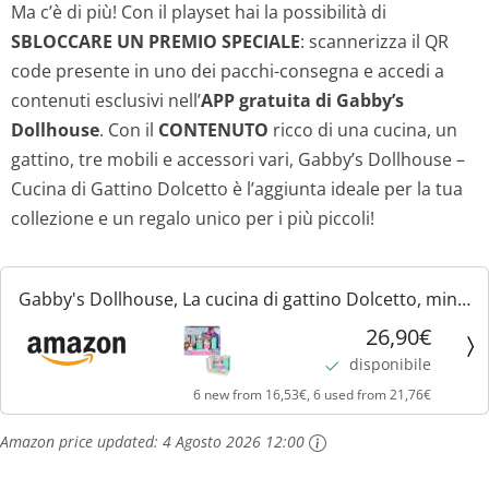
Ma c’è di più! Con il playset hai la possibilità di
SBLOCCARE UN PREMIO SPECIALE
: scannerizza il QR
code presente in uno dei pacchi-consegna e accedi a
contenuti esclusivi nell’
APP gratuita di Gabby’s
Dollhouse
. Con il
CONTENUTO
ricco di una cucina, un
gattino, tre mobili e accessori vari, Gabby’s Dollhouse –
Cucina di Gattino Dolcetto è l’aggiunta ideale per la tua
collezione e un regalo unico per i più piccoli!
Gabby's Dollhouse, La cucina di gattino Dolcetto, mini
playset stanze della casa, giochi per bambini dai 3 anni
26,90€
in su
disponibile
6 new from 16,53€, 6 used from 21,76€
Amazon price updated:
4 Agosto 2026 12:00