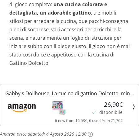
di gioco completa:
una cucina colorata e
dettagliata, un adorabile gattino
, tre mobili
stilosi per arredare la cucina, due pacchi-consegna
pieni di sorprese, vari accessori per arricchire la
scena, e naturalmente un foglio di istruzioni per
iniziare subito con il piede giusto. Il gioco non è mai
stato così dolce e appetitoso con la Cucina di
Gattino Dolcetto!
Gabby's Dollhouse, La cucina di gattino Dolcetto, mini
playset stanze della casa, giochi per bambini dai 3 anni
26,90€
in su
disponibile
6 new from 16,53€, 6 used from 21,76€
Amazon price updated:
4 Agosto 2026 12:00