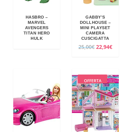
HASBRO –
GABBY’S
MARVEL
DOLLHOUSE –
AVENGERS
MINI PLAYSET
TITAN HERO
CAMERA
HULK
CUSCIGATTA
I
I
25,00
€
22,94
€
l
l
p
p
r
r
e
e
OFFERTA
z
z
z
z
o
o
o
a
r
t
i
t