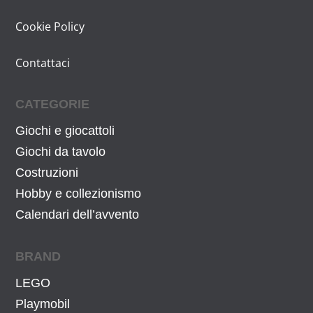
n
a
Cookie Policy
a
l
l
e
Contattaci
e
è
e
:
CATEGORIE
r
1
a
1
Giochi e giocattoli
:
3
Giochi da tavolo
1
,
Costruzioni
6
6
Hobby e collezionismo
9
7
Calendari dell’avvento
,
€
9
.
BRAND
9
€
LEGO
.
Playmobil