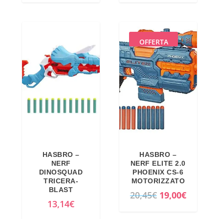
e
7
p
p
r
,
r
r
a
9
e
e
OFFERTA
:
0
z
z
8
€
z
z
,
.
o
o
9
o
a
9
r
t
€
i
t
.
g
u
i
a
HASBRO –
HASBRO –
n
l
NERF
NERF ELITE 2.0
a
e
DINOSQUAD
PHOENIX CS-6
TRICERA-
MOTORIZZATO
l
è
BLAST
I
I
20,45
€
19,00
€
e
:
13,14
€
l
l
e
1