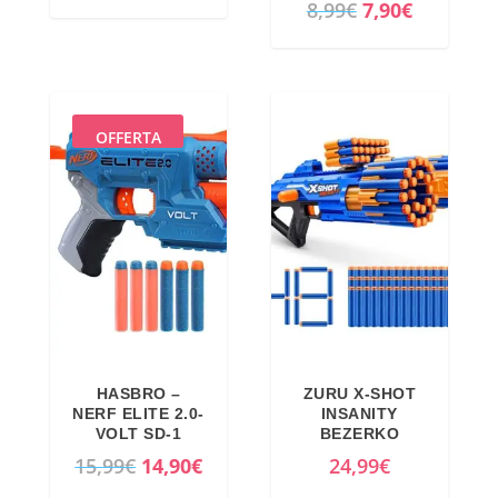
I
I
8,99
€
7,90
€
l
l
p
p
r
r
e
e
OFFERTA
z
z
z
z
o
o
o
a
r
t
i
t
g
u
i
a
HASBRO –
ZURU X-SHOT
n
l
NERF ELITE 2.0-
INSANITY
a
e
VOLT SD-1
BEZERKO
l
è
I
I
15,99
€
14,90
€
24,99
€
e
:
l
l