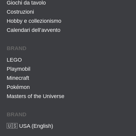
:
0
Giochi da tavolo
2
0
Costruzioni
4
€
Hobby e collezionismo
,
.
Calendari dell’avvento
9
9
BRAND
€
.
LEGO
Playmobil
Minecraft
Pokémon
Masters of the Universe
BRAND
🇺🇸 USA (English)