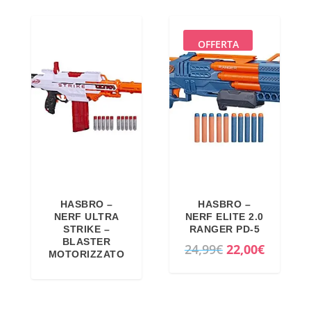
a
,
:
0
OFFERTA
2
0
0
€
,
.
4
5
€
.
HASBRO –
HASBRO –
NERF ULTRA
NERF ELITE 2.0
STRIKE –
RANGER PD-5
BLASTER
I
I
24,99
€
22,00
€
MOTORIZZATO
l
l
p
p
r
r