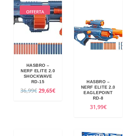
OFFERTA
HASBRO –
NERF ELITE 2.0
SHOCKWAVE
RD-15
HASBRO –
NERF ELITE 2.0
I
I
36,99
€
29,65
€
EAGLEPOINT
l
l
RD-8
p
p
31,99
€
r
r
e
e
z
z