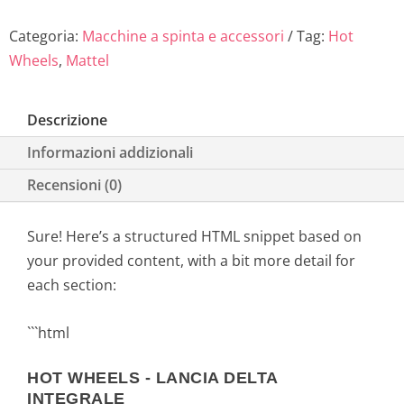
e
:
Categoria:
Macchine a spinta e accessori
Tag:
Hot
e
1
Wheels
,
Mattel
r
2
Descrizione
a
,
Informazioni addizionali
:
9
Recensioni (0)
1
0
Sure! Here’s a structured HTML snippet based on
3
€
your provided content, with a bit more detail for
each section:
,
.
9
```html
9
HOT WHEELS - LANCIA DELTA
INTEGRALE