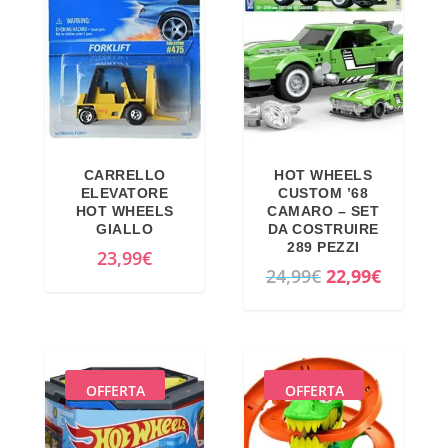
9
o
o
9
o
a
€
r
t
.
i
t
g
u
i
a
CARRELLO
HOT WHEELS
n
l
ELEVATORE
CUSTOM ’68
a
e
HOT WHEELS
CAMARO – SET
GIALLO
DA COSTRUIRE
l
è
289 PEZZI
23,99
€
e
:
I
I
24,99
€
22,99
€
e
1
l
l
r
9
p
p
a
,
r
r
:
9
e
e
OFFERTA
OFFERTA
2
0
z
z
4
€
z
z