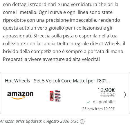
con dettagli straordinari e una verniciatura che brilla
z
z
come il metallo. Ogni curva e ogni linea sono state
o
o
riprodotte con una precisione impeccabile, rendendo
questa auto un vero gioiello per i collezionisti e gli
o
a
appassionati. Sfreccia sulla pista o esponila nella tua
collezione: con la Lancia Delta Integrale di Hot Wheels, il
r
t
brivido della competizione è sempre a portata di mano.
i
t
Preparati a vivere avventure ad alta velocità!
g
u
Hot Wheels - Set 5 Veicoli Core Mattel per l'80°
i
a
Anniversario, macchinine in Scala 1:64 con Decorazioni
12,90€
13,99€
e Confezione da Collezione, Giocattolo per Bambini,...
n
l
disponibile
a
e
25 new from 10,99€
Amazon price updated:
6 Agosto 2026 5:36
l
è