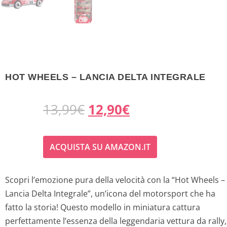
HOT WHEELS – LANCIA DELTA INTEGRALE
I
I
13,99
€
12,90
€
l
l
ACQUISTA SU AMAZON.IT
p
p
r
r
Scopri l’emozione pura della velocità con la “Hot Wheels –
Lancia Delta Integrale”, un’icona del motorsport che ha
e
e
fatto la storia! Questo modello in miniatura cattura
z
z
perfettamente l’essenza della leggendaria vettura da rally,