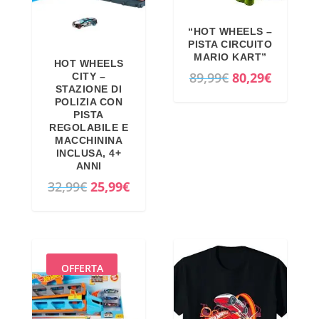
“HOT WHEELS –
PISTA CIRCUITO
MARIO KART”
HOT WHEELS
I
I
89,99
€
80,29
€
CITY –
STAZIONE DI
l
l
POLIZIA CON
p
p
PISTA
REGOLABILE E
r
r
MACCHININA
e
e
INCLUSA, 4+
ANNI
z
z
I
I
32,99
€
25,99
€
z
z
l
l
o
o
p
p
o
a
r
r
r
t
e
e
i
t
OFFERTA
z
z
g
u
z
z
i
a