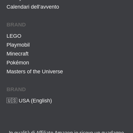
9
,
.
Calendari dell’avvento
9
9
€
9
BRAND
.
€
LEGO
.
Playmobil
Minecraft
Pokémon
Masters of the Universe
BRAND
🇺🇸 USA (English)
In qualità di Affiliato Amazon io ricevo un guadagno