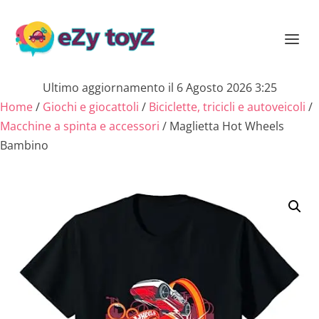
Ultimo aggiornamento il 6 Agosto 2026 3:25
Home
/
Giochi e giocattoli
/
Biciclette, tricicli e autoveicoli
/
Macchine a spinta e accessori
/ Maglietta Hot Wheels
Bambino