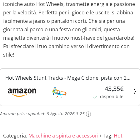
iconiche auto Hot Wheels, trasmette energia e passione
per la velocità. Perfetta per il gioco e le uscite, si abbina
facilmente a jeans o pantaloni corti. Che sia per una
giornata al parco o una festa con gli amici, questa
maglietta diventerà il nuovo must-have del guardaroba!
Fai sfrecciare il tuo bambino verso il divertimento con
stile!
Hot Wheels Stunt Tracks - Mega Ciclone, pista con 2
giri della morte e 2 zone di scontro, con veicolo incluso
43,35€
e collegabile con sistema Speed Snap, 4+ anni,...
disponibile
Amazon price updated:
6 Agosto 2026 3:25
Categoria:
Macchine a spinta e accessori
Tag:
Hot