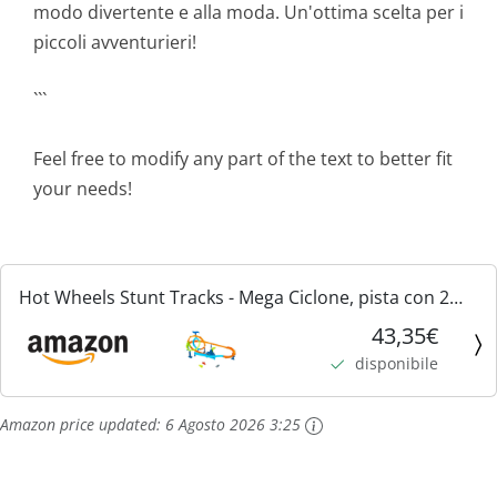
modo divertente e alla moda. Un'ottima scelta per i
piccoli avventurieri!
```
Feel free to modify any part of the text to better fit
your needs!
Hot Wheels Stunt Tracks - Mega Ciclone, pista con 2
giri della morte e 2 zone di scontro, con veicolo incluso
43,35€
e collegabile con sistema Speed Snap, 4+ anni,...
disponibile
Amazon price updated:
6 Agosto 2026 3:25