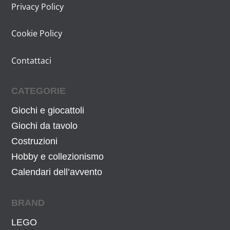
g
u
Privacy Policy
n
l
i
a
a
e
n
l
Cookie Policy
l
è
a
e
e
:
l
è
Contattaci
e
2
e
:
r
9
e
1
CATEGORIE
a
,
r
2
:
9
Giochi e giocattoli
a
,
5
0
:
9
Giochi da tavolo
1
€
1
0
Costruzioni
,
.
3
€
Hobby e collezionismo
9
,
.
Calendari dell’avvento
9
9
€
9
BRAND
.
€
LEGO
.