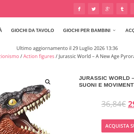
À
GIOCHI DA TAVOLO
GIOCHI PER BAMBINI
ACQ
Ultimo aggiornamento il 29 Luglio 2026 13:36
zionismo
/
Action figures
/ Jurassic World – A New Age Pyr
JURASSIC WORLD 
SUONI E MOVIMEN
I
36,84
€
2
l
ACQUISTA S
p