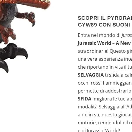
r
SCOPRI IL PYRORA
e
GYW89 CON SUONI
z
Entra nel mondo di
Jura
Jurassic World – A New
z
straordinarie! Questo gi
o
una vera esperienza inte
che riportano in vita il 
o
SELVAGGIA
ti sfida a ca
occhi rossi fiammeggian
r
permette di addestrarlo
i
SFIDA
, migliora le tue ab
modalità Selvaggia all’A
g
anni in su, questo giocatt
motorie, rendendolo il re
i
e di Jurassic World!