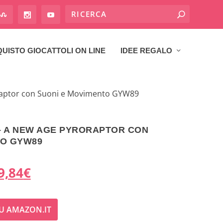
UISTO GIOCATTOLI ON LINE
IDEE REGALO
oraptor con Suoni e Movimento GYW89
– A NEW AGE PYRORAPTOR CON
TO GYW89
I
9,84
€
l
U AMAZON.IT
p