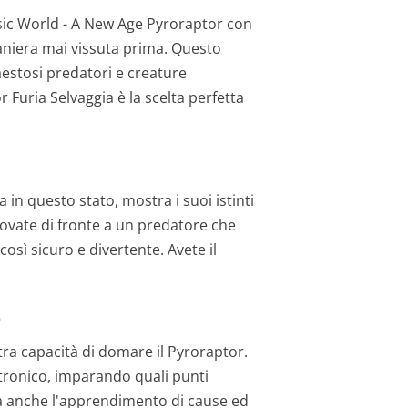
.
assic World - A New Age Pyroraptor con
niera mai vissuta prima. Questo
estosi predatori e creature
 Furia Selvaggia è la scelta perfetta
a in questo stato, mostra i suoi istinti
itrovate di fronte a un predatore che
osì sicuro e divertente. Avete il
O
tra capacità di domare il Pyroraptor.
ttronico, imparando quali punti
ia anche l'apprendimento di cause ed