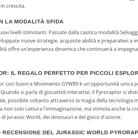
in crescita.
N LA MODALITÀ SFIDA
uovi livelli stimolanti. Passate dalla caotica modalità Selvagg
luppate nuove strategie, acquisite abilità e preparatevi a 
ità offre un'esperienza dinamica che continuerà a impegnar
R: IL REGALO PERFETTO PER PICCOLI ESPLO
tor con Suoni e Movimento GYW89 è un'opportunità unica per 
ndo si parla di giocattoli interattivi, il Pyroraptor si dist
le, possibile soltanto attraverso la magia della tecnologia
ca non solo cattura l'immaginazione, ma stimola anche la cre
di Jurassic World, dei dinosauri e del gioco d'azione.
EO RECENSIONE DEL JURASSIC WORLD PYRORA