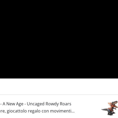
 - A New Age - Uncaged Rowdy Roars
ure, giocattolo regalo con movimenti
onora al tocco,...