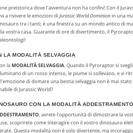
,
ione preistorica dove l'avventura non ha confini! Con il Jur
8
 a rivivere le emozioni di
Jurassic World Dominion
in una ma
osauro tra i tanti; è una finestra su un mondo antico di ma
4
la vostra casa. Guarante di ore di divertimento, il Pyroraptor
aleontologi!
€
.
N LA MODALITÀ SELVAGGIA
con la
MODALITÀ SELVAGGIA
. Quando il Pyroraptor si svegli
 illuminano di un rosso intenso, le piume si sollevano, e vi r
e l'emozione di domare una bestia selvaggia non è mai stato c
mabile di Jurassic World?
INOSAURO CON LA MODALITÀ ADDESTRAMENT
ADDESTRAMENTO
, avrete l'opportunità di dimostrare la vos
luse, scoprirete come interagire con il vostro dinosauro ele
derate. Questa modalità non è solo divertente, ma incoragg