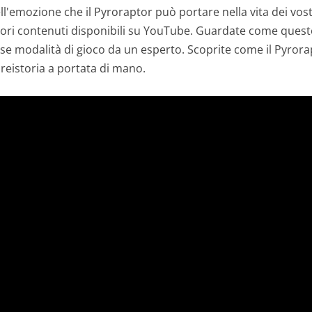
ll'emozione che il Pyroraptor può portare nella vita dei vostr
liori contenuti disponibili su YouTube. Guardate come ques
erse modalità di gioco da un esperto. Scoprite come il Pyrora
reistoria a portata di mano.