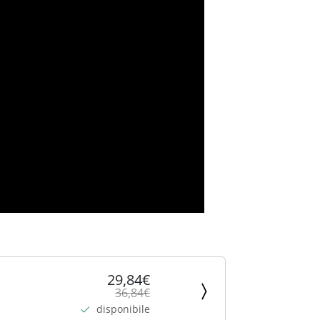
29,84€
36,84€
disponibile