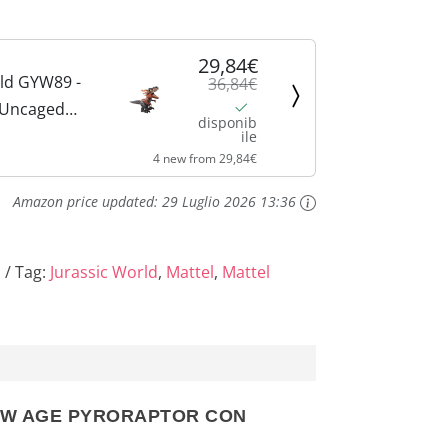
l
e
29,84€
rld GYW89 -
36,84€
è
 Uncaged
disponib
s
ile
:
4 new from 29,84€
action
ttolo regalo
2
Amazon price updated:
29 Luglio 2026 13:36
nti
9
 risposta
co,...
s
Tag:
Jurassic World
,
Mattel
,
Mattel
,
8
4
€
NEW AGE PYRORAPTOR CON