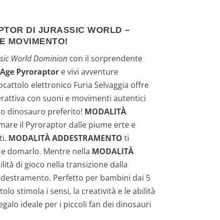
r
PTOR DI JURASSIC WORLD –
e
 E MOVIMENTO!
z
ssic World Dominion
con il sorprendente
 Age Pyroraptor
e vivi avventure
z
ocattolo elettronico Furia Selvaggia offre
o
rattiva con suoni e movimenti autentici
tuo dinosauro preferito!
MODALITÀ
a
lmare il Pyroraptor dalle piume erte e
ti.
MODALITÀ ADDESTRAMENTO
ti
t
 e domarlo. Mentre nella
MODALITÀ
t
ilità di gioco nella transizione dalla
ddestramento. Perfetto per bambini dai 5
u
olo stimola i sensi, la creatività e le abilità
galo ideale per i piccoli fan dei dinosauri
a