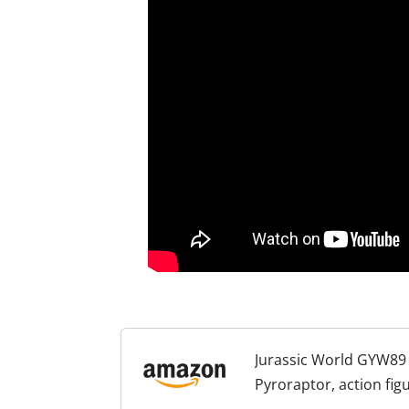
Jurassic World GYW89
Pyroraptor, action fig
interattivi e risposta s